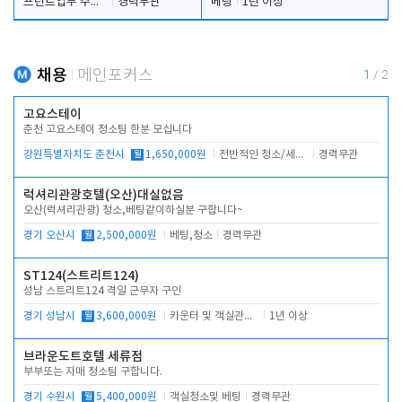
프런트업무 주간, 야간
경력무관
베팅
1년 이상
채용
메인포커스
1
/
2
고요스테이
춘천 고요스테이 청소팀 한분 모십니다
강원특별자치도 춘천시
월
1,650,000원
전반적인 청소/세탁업무
경력무관
럭셔리관광호텔(오산)대실없음
오산(럭셔리관광) 청소,베팅같이하실분 구합니다~
경기 오산시
월
2,500,000원
베팅,청소
경력무관
ST124(스트리트124)
성남 스트리트124 격일 근무자 구인
경기 성남시
월
3,600,000원
카운터 및 객실관리 전반
1년 이상
브라운도트호텔 세류점
부부또는 자매 청소팀 구합니다.
경기 수원시
월
5,400,000원
객실청소및 베팅
경력무관