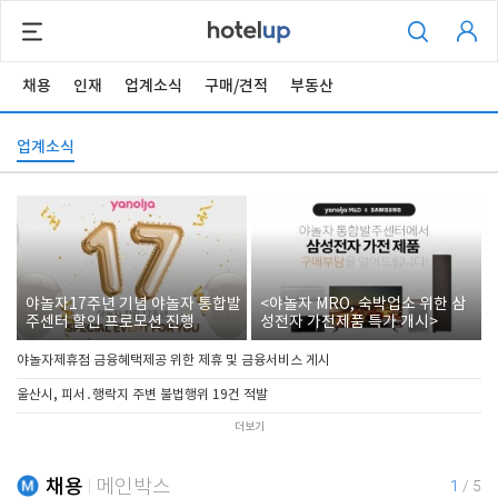
채용
인재
업계소식
구매/견적
부동산
업계소식
야놀자17주년 기념 야놀자 통합발
<야놀자 MRO, 숙박업소 위한 삼
주센터 할인 프로모션 진행
성전자 가전제품 특가 개시>
야놀자제휴점 금융혜택제공 위한 제휴 및 금융서비스 게시
울산시, 피서․행락지 주변 불법행위 19건 적발
더보기
채용
메인박스
1
/
5