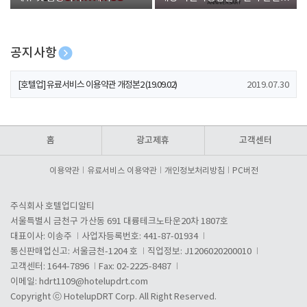
폰 증정
공지사항
[호텔업] 개인정보 처리방침 개정본1 (19.09.02)
2019.07.30
[호텔업] 유료서비스 이용약관 개정본2 (19.09.02)
2019.07.30
[호텔업] 개인정보 처리방침 개정본2 (19.09.02)
2019.07.30
홈
광고제휴
고객센터
이용약관
유료서비스 이용약관
개인정보처리방침
PC버전
주식회사 호텔업디알티
서울특별시 금천구 가산동 691 대륭테크노타운20차 1807호
대표이사: 이송주
사업자등록번호: 441-87-01934
통신판매업신고: 서울금천-1204 호
직업정보: J1206020200010
고객센터: 1644-7896
Fax: 02-2225-8487
이메일:
hdrt1109@hotelupdrt.com
Copyright ⓒ HotelupDRT Corp. All Right Reserved.