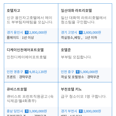
호텔자고
일산대화 라트리호텔
신규 용인자고호텔에서 메이
일산 대화역 라트리호텔에서
드 부부팀자매팀을 모십니다.
청소팀을 구인합니다.
경기 용인시
월
2,800,000원
경기 고양시
시
2,600,000원
룸메이드
1년 이상
객실청소,베팅 ,
1년 이하
디케이인천에어포트호텔
호텔준
인천디케이에어포트호텔
부부팀 모집합니다.
인천 영종구
시
4,052,120원
인천 중구
월
5,000,000원
프론트
경력무관
객실 및 호텔청소
경력무관
큐비스트호텔
부천호텔 키노
큐비스트 프런트직원공고 (숙
급구 청소이모 1명 구합니다.
식제공/월4회휴무)
충남 당진시
월
3,000,000원
경기 부천시
월
2,800,000원