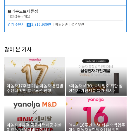
브라운도트세류점
베팅삼촌구해요
경기 수원시
월
2,316,930원
베팅삼촌
경력무관
많이 본 기사
야놀자17주년 기념 야놀자 통합발
<야놀자 MRO, 숙박업소 위한 삼
주센터 할인 프로모션 진행
성전자 가전제품 특가 개시>
야놀자제휴점 금융혜택제공 위한
야놀자16주년 기념 제휴 숙박업주
제휴 및 금융서비스 게시
대상 야놀자통합발주센터 할인쿠