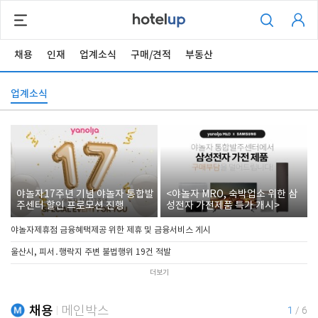
채용
인재
업계소식
구매/견적
부동산
업계소식
야놀자17주년 기념 야놀자 통합발
<야놀자 MRO, 숙박업소 위한 삼
주센터 할인 프로모션 진행
성전자 가전제품 특가 개시>
야놀자제휴점 금융혜택제공 위한 제휴 및 금융서비스 게시
울산시, 피서․행락지 주변 불법행위 19건 적발
더보기
채용
메인박스
1
/
6