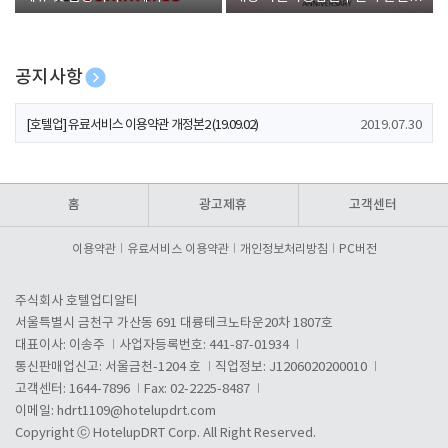
폰 증정
공지사항
[호텔업] 개인정보 처리방침 개정본1 (19.09.02)
2019.07.30
[호텔업] 유료서비스 이용약관 개정본2 (19.09.02)
2019.07.30
[호텔업] 개인정보 처리방침 개정본2 (19.09.02)
2019.07.30
홈
광고제휴
고객센터
이용약관
유료서비스 이용약관
개인정보처리방침
PC버전
주식회사 호텔업디알티
서울특별시 금천구 가산동 691 대륭테크노타운20차 1807호
대표이사: 이송주
사업자등록번호: 441-87-01934
통신판매업신고: 서울금천-1204 호
직업정보: J1206020200010
고객센터: 1644-7896
Fax: 02-2225-8487
이메일:
hdrt1109@hotelupdrt.com
Copyright ⓒ HotelupDRT Corp. All Right Reserved.