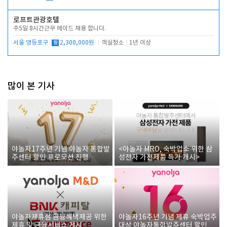
로프트관광호텔
주5일 8시간근무 메이드 채용 합니다.
서울 영등포구
월
2,300,000원
객실청소
1년 이상
많이 본 기사
야놀자17주년 기념 야놀자 통합발
<야놀자 MRO, 숙박업소 위한 삼
주센터 할인 프로모션 진행
성전자 가전제품 특가 개시>
야놀자제휴점 금융혜택제공 위한
야놀자16주년 기념 제휴 숙박업주
제휴 및 금융서비스 게시
대상 야놀자통합발주센터 할인쿠