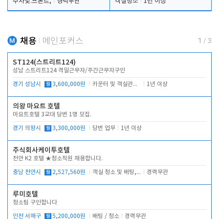
주차및.프론트,
경력무관
객실청소
1년 이상
채용
메인포커스
1
/
3
ST124(스트리트124)
성남 스트리트124 격일근무자/주간근무자구인
경기 성남시
월
3,600,000원
카운터 및 객실관리 전반
1년 이상
의왕 마요트 호텔
마요트호텔 3교대 당번 1명 모집.
경기 의왕시
월
3,300,000원
당번 업무
1년 이상
주식회사케이투호텔
천안 K2 호텔 ★청소직원 채용합니다.
충남 천안시
월
2,527,560원
객실 청소 및 배팅, 주변 시설 청소
경력무관
루미호텔
청소팀 구인합니다
인천 서해구
월
5,200,000원
배팅 / 청소
경력무관