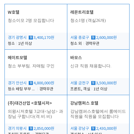
W호텔
레몬트리호텔
청소이모 2명 모집합니다
청소1명 (객실26개)
경기 광명시
월
3,400,170원
서울 종로구
월
2,600,000원
청소
1년 이상
청소 외
경력무관
메이트모텔
바모스
청소 부부팀. 자매팀 구인
신규 직원 채용합니다.
경기 안산시
월
4,800,000원
서울 금천구
월
3,500,000원
청소 배팅 부부 구합니다
경력무관
프론트, 객실
1년 이상
(주)대건산업 <호텔시저>
강남캠퍼스 호텔
의왕시저호텔 3교대<남성> 과
강남캠퍼스호텔에서 룸메이드
장님 구합니다(격.비.비)
직원을 직원을 모집합니다
경기 의왕시
월
2,850,000원
서울 강남구
월
2,430,000원