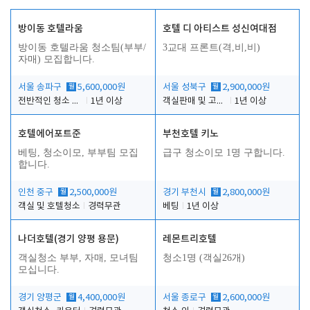
방이동 호텔라움
호텔 디 아티스트 성신여대점
방이동 호텔라움 청소팀(부부/
3교대 프론트(격,비,비)
자매) 모집합니다.
서울 송파구
월
5,600,000원
서울 성북구
월
2,900,000원
전반적인 청소 업무(객실청소.객실정리)
1년 이상
객실판매 및 고객응대
1년 이상
호텔에어포트준
부천호텔 키노
베팅, 청소이모, 부부팀 모집
급구 청소이모 1명 구합니다.
합니다.
인천 중구
월
2,500,000원
경기 부천시
월
2,800,000원
객실 및 호텔청소
경력무관
베팅
1년 이상
나더호텔(경기 양평 용문)
레몬트리호텔
객실청소 부부, 자매, 모녀팀
청소1명 (객실26개)
모십니다.
경기 양평군
월
4,400,000원
서울 종로구
월
2,600,000원