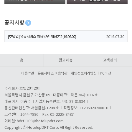
폰 증정
공지사항
[호텔업] 개인정보 처리방침 개정본1 (19.09.02)
2019.07.30
[호텔업] 유료서비스 이용약관 개정본2 (19.09.02)
2019.07.30
[호텔업] 개인정보 처리방침 개정본2 (19.09.02)
2019.07.30
홈
광고제휴
고객센터
이용약관
유료서비스 이용약관
개인정보처리방침
PC버전
주식회사 호텔업디알티
서울특별시 금천구 가산동 691 대륭테크노타운20차 1807호
대표이사: 이송주
사업자등록번호: 441-87-01934
통신판매업신고: 서울금천-1204 호
직업정보: J1206020200010
고객센터: 1644-7896
Fax: 02-2225-8487
이메일:
hdrt1109@hotelupdrt.com
Copyright ⓒ HotelupDRT Corp. All Right Reserved.