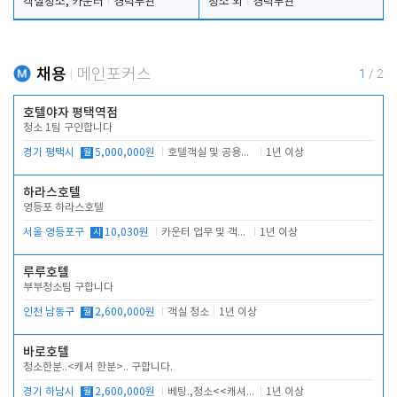
객실청소, 카운터
경력무관
청소 외
경력무관
채용
메인포커스
1
/
2
호텔야자 평택역점
청소 1팀 구인합니다
경기 평택시
월
5,000,000원
호텔객실 및 공용시설 청소 관리
1년 이상
하라스호텔
영등포 하라스호텔
서울 영등포구
시
10,030원
카운터 업무 및 객실관리(청소상태 확인, 객실판매)
1년 이상
루루호텔
부부청소팀 구합니다
인천 남동구
월
2,600,000원
객실 청소
1년 이상
바로호텔
청소한분..<캐셔 한분>.. 구합니다.
경기 하남시
월
2,600,000원
베팅.,청소<<캐셔 모셔봅니다.
1년 이상