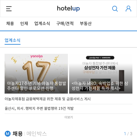
채용
인재
업계소식
구매/견적
부동산
업계소식
야놀자17주년 기념 야놀자 통합발
<야놀자 MRO, 숙박업소 위한 삼
주센터 할인 프로모션 진행
성전자 가전제품 특가 개시>
야놀자제휴점 금융혜택제공 위한 제휴 및 금융서비스 게시
울산시, 피서․행락지 주변 불법행위 19건 적발
더보기
채용
메인박스
1
/
3