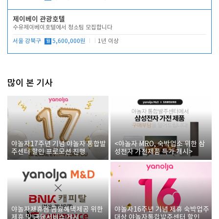
제이베이 관광호텔
수유제이베이호텔에서 청소팀 모집합니다
서울 강북구
월
5,600,000원
1년 이상
많이 본 기사
야놀자17주년 기념 야놀자 통합발
<야놀자 MRO, 숙박업소 위한 삼
주센터 할인 프로모션 진행
성전자 가전제품 특가 개시>
야놀자제휴점 금융혜택제공 위한
야놀자16주년 기념 제휴 숙박업주
제휴 및 금융서비스 게시
대상 야놀자통합발주센터 할인쿠