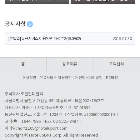
폰 증정
공지사항
[호텔업] 개인정보 처리방침 개정본1 (19.09.02)
2019.07.30
[호텔업] 유료서비스 이용약관 개정본2 (19.09.02)
2019.07.30
[호텔업] 개인정보 처리방침 개정본2 (19.09.02)
2019.07.30
홈
광고제휴
고객센터
이용약관
유료서비스 이용약관
개인정보처리방침
PC버전
주식회사 호텔업디알티
서울특별시 금천구 가산동 691 대륭테크노타운20차 1807호
대표이사: 이송주
사업자등록번호: 441-87-01934
통신판매업신고: 서울금천-1204 호
직업정보: J1206020200010
고객센터: 1644-7896
Fax: 02-2225-8487
이메일:
hdrt1109@hotelupdrt.com
Copyright ⓒ HotelupDRT Corp. All Right Reserved.