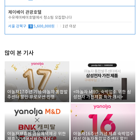
제이베이 관광호텔
수유제이베이호텔에서 청소팀 모집합니다
서울 강북구
월
5,600,000원
1년 이상
많이 본 기사
야놀자17주년 기념 야놀자 통합발
<야놀자 MRO, 숙박업소 위한 삼
주센터 할인 프로모션 진행
성전자 가전제품 특가 개시>
야놀자제휴점 금융혜택제공 위한
야놀자16주년 기념 제휴 숙박업주
제휴 및 금융서비스 게시
대상 야놀자통합발주센터 할인쿠