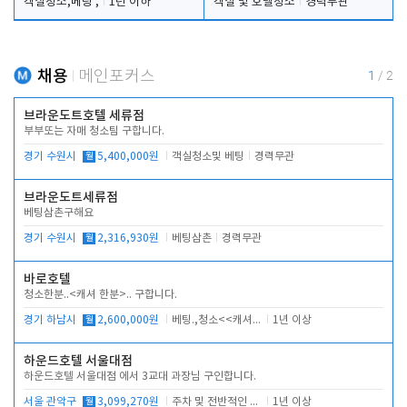
객실청소,베팅 ,
1년 이하
객실 및 호텔청소
경력무관
채용
메인포커스
1
/
2
브라운도트호텔 세류점
부부또는 자매 청소팀 구합니다.
경기 수원시
월
5,400,000원
객실청소및 베팅
경력무관
브라운도트세류점
베팅삼촌구해요
경기 수원시
월
2,316,930원
베팅삼촌
경력무관
바로호텔
청소한분..<캐셔 한분>.. 구합니다.
경기 하남시
월
2,600,000원
베팅.,청소<<캐셔 모셔봅니다.
1년 이상
하운드호텔 서울대점
하운드호텔 서울대점 에서 3교대 과장님 구인합니다.
서울 관악구
월
3,099,270원
주차 및 전반적인 당번업무
1년 이상