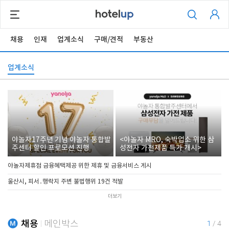
채용
인재
업계소식
구매/견적
부동산
업계소식
야놀자17주년 기념 야놀자 통합발
<야놀자 MRO, 숙박업소 위한 삼
주센터 할인 프로모션 진행
성전자 가전제품 특가 개시>
야놀자제휴점 금융혜택제공 위한 제휴 및 금융서비스 게시
울산시, 피서․행락지 주변 불법행위 19건 적발
더보기
채용
메인박스
1
/
4