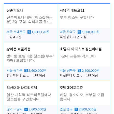
신촌피오나
사당역 메트로21
신촌피오나 베팅 (청소잘하는
부부 청소팀 구합니다
분) 2명 구함. 숙식제공 월4회
휴무
서울 서대문구
월
1,043,120원
서울 관악구
월
5,800,000원
경력무관
객실청소
1년 이상
방이동 호텔라움
호텔 디 아티스트 성신여대점
방이동 호텔라움 청소팀(부부/
3교대 프론트(격,비,비)
자매) 모집합니다.
서울 송파구
월
5,600,000원
서울 성북구
월
2,900,000원
전반적인 청소 업무(객실청소.객실정리)
1년 이상
객실판매 및 고객응대
1년 이상
일산대화 라트리호텔
호텔에어포트준
일산 대화역 라트리호텔에서
베팅, 청소이모, 부부팀 모집
청소팀을 구인합니다.
합니다.
경기 고양시
시
2,600,000원
인천 중구
월
2,500,000원