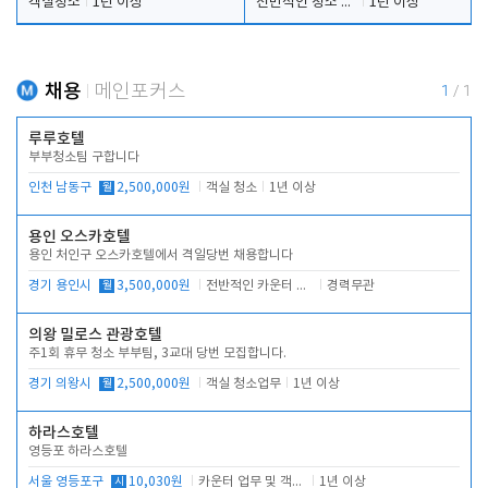
객실청소
1년 이상
전반적인 청소 업무(객실청소.객실정리)
1년 이상
채용
메인포커스
1
/
1
루루호텔
부부청소팀 구합니다
인천 남동구
월
2,500,000원
객실 청소
1년 이상
용인 오스카호텔
용인 처인구 오스카호텔에서 격일당번 채용합니다
경기 용인시
월
3,500,000원
전반적인 카운터 업무
경력무관
의왕 밀로스 관광호텔
주1회 휴무 청소 부부팀, 3교대 당번 모집합니다.
경기 의왕시
월
2,500,000원
객실 청소업무
1년 이상
하라스호텔
영등포 하라스호텔
서울 영등포구
시
10,030원
카운터 업무 및 객실관리(청소상태 확인, 객실판매)
1년 이상