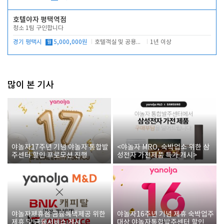
호텔야자 평택역점
청소 1팀 구인합니다
경기 평택시
월
5,000,000원
호텔객실 및 공용시설 청소 관리
1년 이상
많이 본 기사
야놀자17주년 기념 야놀자 통합발
<야놀자 MRO, 숙박업소 위한 삼
주센터 할인 프로모션 진행
성전자 가전제품 특가 개시>
야놀자제휴점 금융혜택제공 위한
야놀자16주년 기념 제휴 숙박업주
제휴 및 금융서비스 게시
대상 야놀자통합발주센터 할인쿠