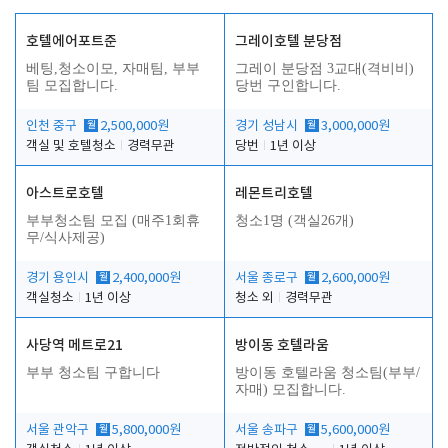
호텔에어포트준
그레이호텔 분당점
베팅,청소이모, 자매팀, 부부
그레이 분당점 3교대(격비비)
팀 모집합니다.
당번 구인합니다.
인천 중구
월
2,500,000원
경기 성남시
월
3,000,000원
객실 및 호텔청소
경력무관
당번
1년 이상
아스트로호텔
레몬트리호텔
부부청소팀 모집 (매주1회휴
청소1명 (객실26개)
무/식사제공)
경기 용인시
월
2,400,000원
서울 종로구
월
2,600,000원
객실청소
1년 이상
청소 외
경력무관
사당역 메트로21
방이동 호텔라움
부부 청소팀 구합니다
방이동 호텔라움 청소팀(부부/
자매) 모집합니다.
서울 관악구
월
5,800,000원
서울 송파구
월
5,600,000원