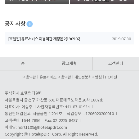
폰 증정
공지사항
[호텔업] 개인정보 처리방침 개정본1 (19.09.02)
2019.07.30
[호텔업] 유료서비스 이용약관 개정본2 (19.09.02)
2019.07.30
[호텔업] 개인정보 처리방침 개정본2 (19.09.02)
2019.07.30
홈
광고제휴
고객센터
이용약관
유료서비스 이용약관
개인정보처리방침
PC버전
주식회사 호텔업디알티
서울특별시 금천구 가산동 691 대륭테크노타운20차 1807호
대표이사: 이송주
사업자등록번호: 441-87-01934
통신판매업신고: 서울금천-1204 호
직업정보: J1206020200010
고객센터: 1644-7896
Fax: 02-2225-8487
이메일:
hdrt1109@hotelupdrt.com
Copyright ⓒ HotelupDRT Corp. All Right Reserved.