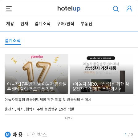
채용
인재
업계소식
구매/견적
부동산
업계소식
야놀자17주년 기념 야놀자 통합발
<야놀자 MRO, 숙박업소 위한 삼
주센터 할인 프로모션 진행
성전자 가전제품 특가 개시>
야놀자제휴점 금융혜택제공 위한 제휴 및 금융서비스 게시
울산시, 피서․행락지 주변 불법행위 19건 적발
더보기
채용
메인박스
1
/
3