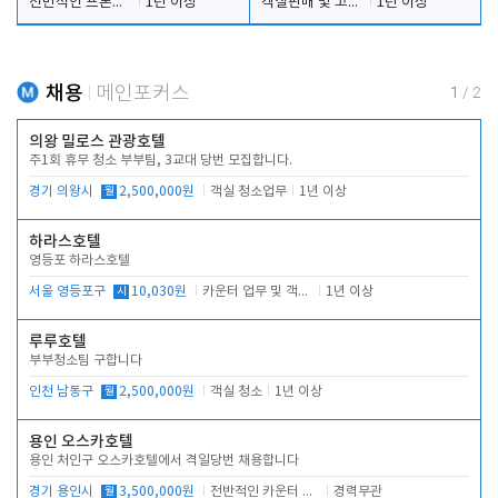
전반적인 프론트 당번업무
1년 이상
객실판매 및 고객응대
1년 이상
채용
메인포커스
1
/
2
의왕 밀로스 관광호텔
주1회 휴무 청소 부부팀, 3교대 당번 모집합니다.
경기 의왕시
월
2,500,000원
객실 청소업무
1년 이상
하라스호텔
영등포 하라스호텔
서울 영등포구
시
10,030원
카운터 업무 및 객실관리(청소상태 확인, 객실판매)
1년 이상
루루호텔
부부청소팀 구합니다
인천 남동구
월
2,500,000원
객실 청소
1년 이상
용인 오스카호텔
용인 처인구 오스카호텔에서 격일당번 채용합니다
경기 용인시
월
3,500,000원
전반적인 카운터 업무
경력무관