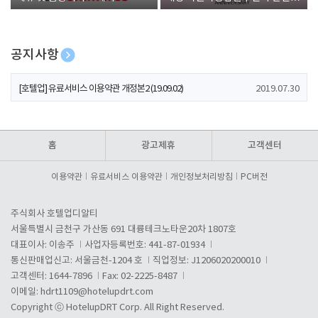
폰 증정
공지사항
[호텔업] 개인정보 처리방침 개정본1 (19.09.02)
2019.07.30
[호텔업] 유료서비스 이용약관 개정본2 (19.09.02)
2019.07.30
[호텔업] 개인정보 처리방침 개정본2 (19.09.02)
2019.07.30
홈
광고제휴
고객센터
이용약관
유료서비스 이용약관
개인정보처리방침
PC버전
주식회사 호텔업디알티
서울특별시 금천구 가산동 691 대륭테크노타운20차 1807호
대표이사: 이송주
사업자등록번호: 441-87-01934
통신판매업신고: 서울금천-1204 호
직업정보: J1206020200010
고객센터: 1644-7896
Fax: 02-2225-8487
이메일:
hdrt1109@hotelupdrt.com
Copyright ⓒ HotelupDRT Corp. All Right Reserved.