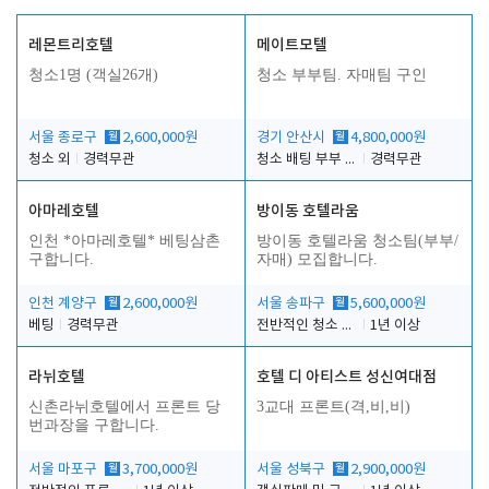
레몬트리호텔
메이트모텔
청소1명 (객실26개)
청소 부부팀. 자매팀 구인
서울 종로구
월
2,600,000원
경기 안산시
월
4,800,000원
청소 외
경력무관
청소 배팅 부부 구합니다
경력무관
아마레호텔
방이동 호텔라움
인천 *아마레호텔* 베팅삼촌
방이동 호텔라움 청소팀(부부/
구합니다.
자매) 모집합니다.
인천 계양구
월
2,600,000원
서울 송파구
월
5,600,000원
베팅
경력무관
전반적인 청소 업무(객실청소.객실정리)
1년 이상
라뉘호텔
호텔 디 아티스트 성신여대점
신촌라뉘호텔에서 프론트 당
3교대 프론트(격,비,비)
번과장을 구합니다.
서울 마포구
월
3,700,000원
서울 성북구
월
2,900,000원