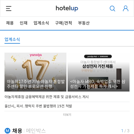
채용
인재
업계소식
구매/견적
부동산
업계소식
야놀자17주년 기념 야놀자 통합발
<야놀자 MRO, 숙박업소 위한 삼
주센터 할인 프로모션 진행
성전자 가전제품 특가 개시>
야놀자제휴점 금융혜택제공 위한 제휴 및 금융서비스 게시
울산시, 피서․행락지 주변 불법행위 19건 적발
더보기
채용
메인박스
1
/
3