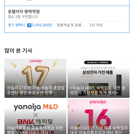
호텔야자 평택역점
청소 1팀 구인합니다
경기 평택시
월
5,000,000원
호텔객실 및 공용시설 청소 관리
1년 이상
많이 본 기사
야놀자17주년 기념 야놀자 통합발
<야놀자 MRO, 숙박업소 위한 삼
주센터 할인 프로모션 진행
성전자 가전제품 특가 개시>
야놀자제휴점 금융혜택제공 위한
야놀자16주년 기념 제휴 숙박업주
제휴 및 금융서비스 게시
대상 야놀자통합발주센터 할인쿠