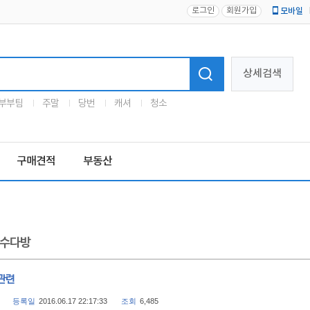
로그인
회원가입
모바일
로고
상세검색
부부팀
주말
당번
캐셔
청소
구매견적
부동산
수다방
관련
등록일
2016.06.17 22:17:33
조회
6,485