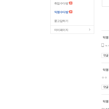
취업수다방
익명수다방
묻고답하기
마이페이지