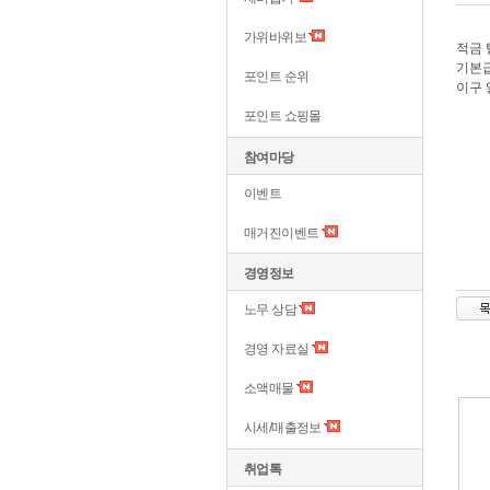
가위바위보
적금
기본급
포인트 순위
이구 
포인트 쇼핑몰
참여마당
이벤트
매거진이벤트
경영정보
노무 상담
경영 자료실
소액매물
시세/매출정보
취업톡