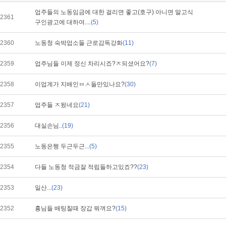
업주들의 노동임금에 대한 걸리면 좋고(호구) 아니면 말고식
2361
구인광고에 대하여....
(5)
2360
노동청 숙박업소들 근로감독강화
(11)
2359
업주님들 이제 정신 차리시죠?ㅈ되셨어요?
(7)
2358
이업계가 지배인ㅂㅅ들만있나요?
(30)
2357
업주들 ㅈ됬네요
(21)
2356
대실손님..
(19)
2355
노동은행 두근두근...
(5)
2354
다들 노동청 적금잘 적립들하고있죠??
(23)
2353
일산...
(23)
2352
횽님들 배팅칠때 장갑 뭐껴요?
(15)