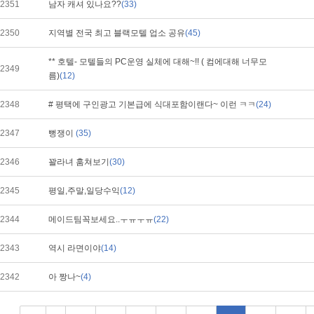
2351
남자 캐셔 있나요??
(33)
2350
지역별 전국 최고 블랙모텔 업소 공유
(45)
** 호텔- 모텔들의 PC운영 실체에 대해~!! ( 컴에대해 너무모
2349
름)
(12)
2348
# 평택에 구인광고 기본급에 식대포함이랜다~ 이런 ㅋㅋ
(24)
2347
뻥쟁이
(35)
2346
꽐라녀 훔쳐보기
(30)
2345
평일,주말,일당수익
(12)
2344
메이드팀꼭보세요..ㅜㅠㅜㅠ
(22)
2343
역시 라면이야
(14)
2342
아 짱나~
(4)