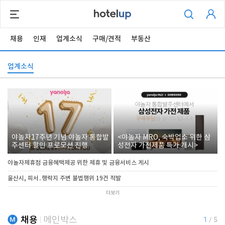
채용
인재
업계소식
구매/견적
부동산
업계소식
야놀자17주년 기념 야놀자 통합발
<야놀자 MRO, 숙박업소 위한 삼
주센터 할인 프로모션 진행
성전자 가전제품 특가 개시>
야놀자제휴점 금융혜택제공 위한 제휴 및 금융서비스 게시
울산시, 피서․행락지 주변 불법행위 19건 적발
더보기
채용
메인박스
1
/
5