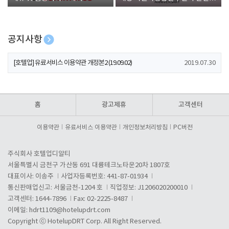
폰 증정
공지사항
[호텔업] 개인정보 처리방침 개정본1 (19.09.02)
2019.07.30
[호텔업] 유료서비스 이용약관 개정본2 (19.09.02)
2019.07.30
[호텔업] 개인정보 처리방침 개정본2 (19.09.02)
2019.07.30
홈
광고제휴
고객센터
이용약관
유료서비스 이용약관
개인정보처리방침
PC버전
주식회사 호텔업디알티
서울특별시 금천구 가산동 691 대륭테크노타운20차 1807호
대표이사: 이송주
사업자등록번호: 441-87-01934
통신판매업신고: 서울금천-1204 호
직업정보: J1206020200010
고객센터: 1644-7896
Fax: 02-2225-8487
이메일:
hdrt1109@hotelupdrt.com
Copyright ⓒ HotelupDRT Corp. All Right Reserved.