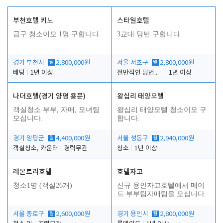
부천호텔 키노
스타일호텔
급구 청소이모 1명 구합니다.
3교대 당번 구합니다.
경기 부천시
월
2,800,000원
서울 서초구
월
2,800,000원
베팅
1년 이상
전반적인 당번업무
1년 이상
나더호텔(경기 양평 용문)
왕십리 태양모텔
객실청소 부부, 자매, 모녀팀
왕십리 태양모텔 청소이모 구
모십니다.
합니다.
경기 양평군
월
4,400,000원
서울 성동구
월
2,940,000원
객실청소, 카운터
경력무관
청소
1년 이상
레몬트리호텔
호텔자고
청소1명 (객실26개)
신규 용인자고호텔에서 메이
드 부부팀자매팀을 모십니다.
서울 종로구
월
2,600,000원
경기 용인시
월
2,800,000원