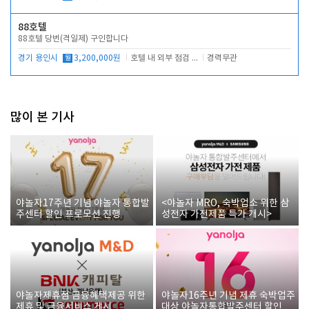
88호텔
88호텔 당번(격일제) 구인합니다
경기 용인시
월
3,200,000원
호텔 내 외부 점검 및 프런트 운영
경력무관
많이 본 기사
야놀자17주년 기념 야놀자 통합발
<야놀자 MRO, 숙박업소 위한 삼
주센터 할인 프로모션 진행
성전자 가전제품 특가 개시>
야놀자제휴점 금융혜택제공 위한
야놀자16주년 기념 제휴 숙박업주
제휴 및 금융서비스 게시
대상 야놀자통합발주센터 할인쿠