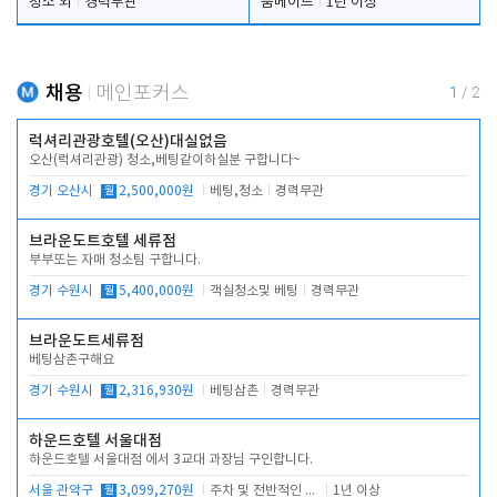
청소 외
경력무관
룸메이드
1년 이상
채용
메인포커스
1
/
2
럭셔리관광호텔(오산)대실없음
오산(럭셔리관광) 청소,베팅같이하실분 구합니다~
경기 오산시
월
2,500,000원
베팅,청소
경력무관
브라운도트호텔 세류점
부부또는 자매 청소팀 구합니다.
경기 수원시
월
5,400,000원
객실청소및 베팅
경력무관
브라운도트세류점
베팅삼촌구해요
경기 수원시
월
2,316,930원
베팅삼촌
경력무관
하운드호텔 서울대점
하운드호텔 서울대점 에서 3교대 과장님 구인합니다.
서울 관악구
월
3,099,270원
주차 및 전반적인 당번업무
1년 이상