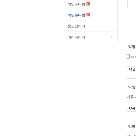
취업수다방
익명수다방
묻고답하기
마이페이지