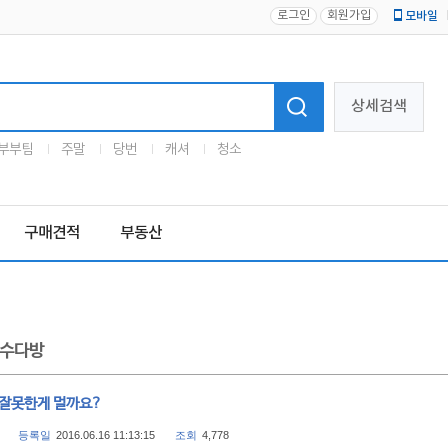
로그인
회원가입
모바일
로고
상세검색
부부팀
주말
당번
캐셔
청소
구매견적
부동산
수다방
 잘못한게 멀까요?
등록일
2016.06.16 11:13:15
조회
4,778