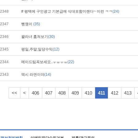
2348
# 평택에 구인광고 기본급에 식대포함이랜다~ 이런 ㅋㅋ
(24)
2347
뻥쟁이
(35)
2346
꽐라녀 훔쳐보기
(30)
2345
평일,주말,일당수익
(12)
2344
메이드팀꼭보세요..ㅜㅠㅜㅠ
(22)
2343
역시 라면이야
(14)
<<
<
406
407
408
409
410
411
412
413