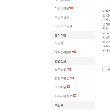
가위바위보
아침에
랑 잠
포인트 순위
대자도
던 일
포인트 쇼핑몰
자기 
다 나
참여마당
시는데
라고 
이벤트
려주
리어님
매거진이벤트
경영정보
노무 상담
경영 자료실
소액매물
시세/매출정보
취업톡