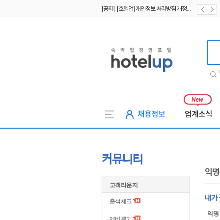
[공지] [호텔업] 개인정보 처리방침 개정본1 (19.09.02)
[공지] [호텔업] 유료서비스 이용약관 개정본2 (19.09.02)
호텔업
채용정보
업계소식
커뮤니티
익명
고객라운지
내가
출석체크
익명
제비뽑기