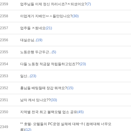
2359
업주님들 이제 정신 차리시죠?ㅈ되셨어요?
(7)
2358
이업계가 지배인ㅂㅅ들만있나요?
(30)
2357
업주들 ㅈ됬네요
(21)
2356
대실손님..
(19)
2355
노동은행 두근두근...
(5)
2354
다들 노동청 적금잘 적립들하고있죠??
(23)
2353
일산...
(23)
2352
횽님들 배팅칠때 장갑 뭐껴요?
(15)
2351
남자 캐셔 있나요??
(33)
2350
지역별 전국 최고 블랙모텔 업소 공유
(45)
** 호텔- 모텔들의 PC운영 실체에 대해~!! ( 컴에대해 너무모
2349
름)
(12)