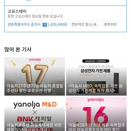
고요스테이
춘천 고요스테이 청소팀 한분 모십니다
강원특별자치도 춘천시
월
1,650,000원
전반적인 청소/세탁업무
경력무관
많이 본 기사
야놀자17주년 기념 야놀자 통합발
<야놀자 MRO, 숙박업소 위한 삼
주센터 할인 프로모션 진행
성전자 가전제품 특가 개시>
야놀자제휴점 금융혜택제공 위한
야놀자16주년 기념 제휴 숙박업주
제휴 및 금융서비스 게시
대상 야놀자통합발주센터 할인쿠