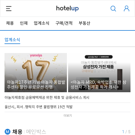
채용
인재
업계소식
구매/견적
부동산
업계소식
야놀자17주년 기념 야놀자 통합발
<야놀자 MRO, 숙박업소 위한 삼
주센터 할인 프로모션 진행
성전자 가전제품 특가 개시>
야놀자제휴점 금융혜택제공 위한 제휴 및 금융서비스 게시
울산시, 피서․행락지 주변 불법행위 19건 적발
더보기
채용
메인박스
1
/
5