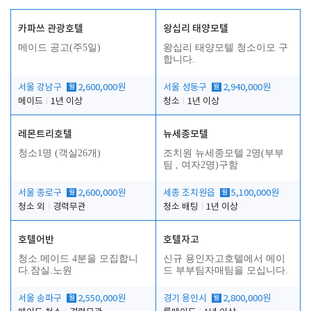
카파쓰 관광호텔
왕십리 태양모텔
메이드 공고(주5일)
왕십리 태양모텔 청소이모 구
합니다.
서울 강남구
월
2,600,000원
서울 성동구
월
2,940,000원
메이드
1년 이상
청소
1년 이상
레몬트리호텔
뉴세종모텔
청소1명 (객실26개)
조치원 뉴세종모텔 2명(부부
팀 , 여자2명)구함
서울 종로구
월
2,600,000원
세종 조치원읍
월
5,100,000원
청소 외
경력무관
청소 배팅
1년 이상
호텔어반
호텔자고
청소.메이드 4분을 모집합니
신규 용인자고호텔에서 메이
다.잠실.노원
드 부부팀자매팀을 모십니다.
서울 송파구
월
2,550,000원
경기 용인시
월
2,800,000원