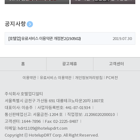
폰 증정
공지사항
[호텔업] 개인정보 처리방침 개정본1 (19.09.02)
2019.07.30
[호텔업] 유료서비스 이용약관 개정본2 (19.09.02)
2019.07.30
[호텔업] 개인정보 처리방침 개정본2 (19.09.02)
2019.07.30
홈
광고제휴
고객센터
이용약관
유료서비스 이용약관
개인정보처리방침
PC버전
주식회사 호텔업디알티
서울특별시 금천구 가산동 691 대륭테크노타운20차 1807호
대표이사: 이송주
사업자등록번호: 441-87-01934
통신판매업신고: 서울금천-1204 호
직업정보: J1206020200010
고객센터: 1644-7896
Fax: 02-2225-8487
이메일:
hdrt1109@hotelupdrt.com
Copyright ⓒ HotelupDRT Corp. All Right Reserved.