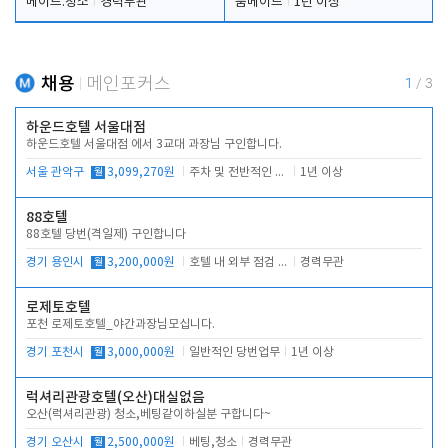
메이드.청소
경력무관
룸메이드
1년 이상
채용
메인포커스
1
/
3
하운드호텔 서울대점
하운드호텔 서울대점 에서 3교대 과장님 구인합니다.
서울 관악구
월
3,099,270원
주차 및 전반적인 당번업무
1년 이상
88호텔
88호텔 당번(격일제) 구인합니다
경기 용인시
월
3,200,000원
호텔 내 외부 점검 및 프런트 운영
경력무관
로제토호텔
포천 로제토호텔_야간과장님모십니다.
경기 포천시
월
3,000,000원
일반적인 당번업무
1년 이상
럭셔리관광호텔(오산)대실없음
오산(럭셔리관광) 청소,베팅같이하실분 구합니다~
경기 오산시
월
2,500,000원
베팅,청소
경력무관