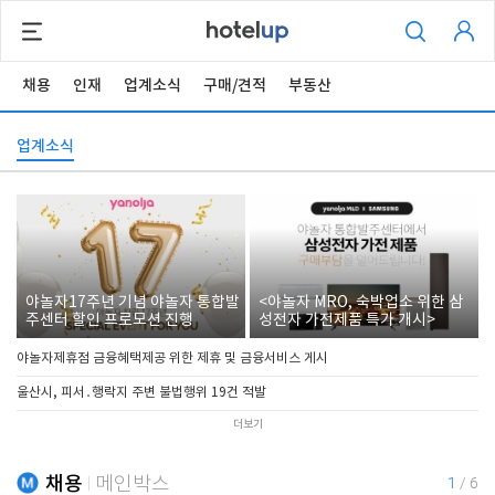
채용
인재
업계소식
구매/견적
부동산
업계소식
야놀자17주년 기념 야놀자 통합발
<야놀자 MRO, 숙박업소 위한 삼
주센터 할인 프로모션 진행
성전자 가전제품 특가 개시>
야놀자제휴점 금융혜택제공 위한 제휴 및 금융서비스 게시
울산시, 피서․행락지 주변 불법행위 19건 적발
더보기
채용
메인박스
1
/
6