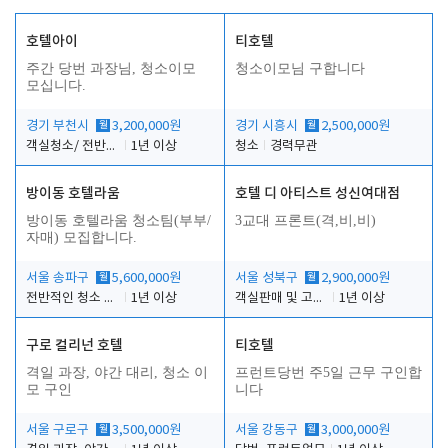
호텔아이
티호텔
주간 당번 과장님, 청소이모
청소이모님 구합니다
모십니다.
경기 부천시
월
3,200,000원
경기 시흥시
월
2,500,000원
객실청소/ 전반적인 프론트 업무 및 주차
1년 이상
청소
경력무관
방이동 호텔라움
호텔 디 아티스트 성신여대점
방이동 호텔라움 청소팀(부부/
3교대 프론트(격,비,비)
자매) 모집합니다.
서울 송파구
월
5,600,000원
서울 성북구
월
2,900,000원
전반적인 청소 업무(객실청소.객실정리)
1년 이상
객실판매 및 고객응대
1년 이상
구로 컬리넌 호텔
티호텔
격일 과장, 야간 대리, 청소 이
프런트당번 주5일 근무 구인합
모 구인
니다
서울 구로구
월
3,500,000원
서울 강동구
월
3,000,000원