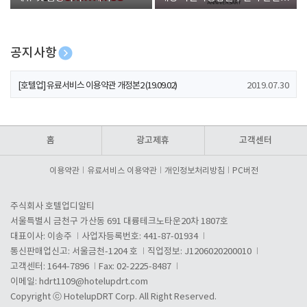
폰 증정
공지사항
[호텔업] 개인정보 처리방침 개정본1 (19.09.02)
2019.07.30
[호텔업] 유료서비스 이용약관 개정본2 (19.09.02)
2019.07.30
[호텔업] 개인정보 처리방침 개정본2 (19.09.02)
2019.07.30
홈
광고제휴
고객센터
이용약관
유료서비스 이용약관
개인정보처리방침
PC버전
주식회사 호텔업디알티
서울특별시 금천구 가산동 691 대륭테크노타운20차 1807호
대표이사: 이송주
사업자등록번호: 441-87-01934
통신판매업신고: 서울금천-1204 호
직업정보: J1206020200010
고객센터: 1644-7896
Fax: 02-2225-8487
이메일:
hdrt1109@hotelupdrt.com
Copyright ⓒ HotelupDRT Corp. All Right Reserved.