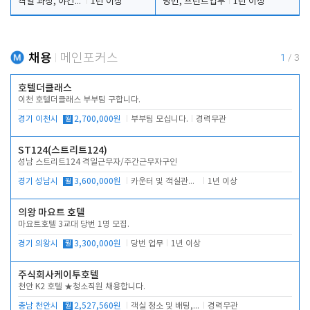
격일 과장, 야간 대리, 청소 이모
1년 이상
당번, 프런트업무
1년 이상
채용
메인포커스
1
/
3
호텔더클래스
이천 호텔더클래스 부부팀 구합니다.
경기 이천시
월
2,700,000원
부부팀 모십니다.
경력무관
ST124(스트리트124)
성남 스트리트124 격일근무자/주간근무자구인
경기 성남시
월
3,600,000원
카운터 및 객실관리 전반
1년 이상
의왕 마요트 호텔
마요트호텔 3교대 당번 1명 모집.
경기 의왕시
월
3,300,000원
당번 업무
1년 이상
주식회사케이투호텔
천안 K2 호텔 ★청소직원 채용합니다.
충남 천안시
월
2,527,560원
객실 청소 및 배팅, 주변 시설 청소
경력무관