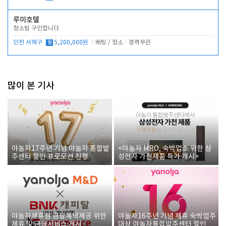
루미호텔
청소팀 구인합니다
인천 서해구
월
5,200,000원
배팅 / 청소
경력무관
많이 본 기사
야놀자17주년 기념 야놀자 통합발
<야놀자 MRO, 숙박업소 위한 삼
주센터 할인 프로모션 진행
성전자 가전제품 특가 개시>
야놀자제휴점 금융혜택제공 위한
야놀자16주년 기념 제휴 숙박업주
제휴 및 금융서비스 게시
대상 야놀자통합발주센터 할인쿠