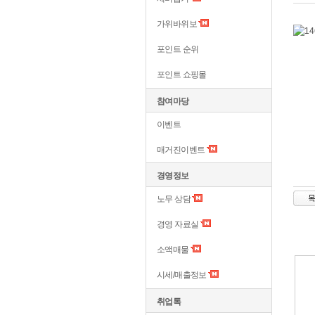
가위바위보
포인트 순위
포인트 쇼핑몰
참여마당
이벤트
매거진이벤트
경영정보
노무 상담
경영 자료실
소액매물
시세/매출정보
취업톡