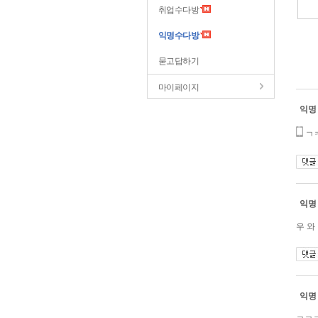
취업수다방
익명수다방
묻고답하기
마이페이지