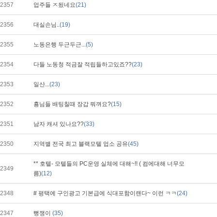
2357
업주들 ㅈ됬네요
(21)
2356
대실손님..
(19)
2355
노동은행 두근두근...
(5)
2354
다들 노동청 적금잘 적립들하고있죠??
(23)
2353
일산...
(23)
2352
횽님들 배팅칠때 장갑 뭐껴요?
(15)
2351
남자 캐셔 있나요??
(33)
2350
지역별 전국 최고 블랙모텔 업소 공유
(45)
** 호텔- 모텔들의 PC운영 실체에 대해~!! ( 컴에대해 너무모
2349
름)
(12)
2348
# 평택에 구인광고 기본급에 식대포함이랜다~ 이런 ㅋㅋ
(24)
2347
뻥쟁이
(35)