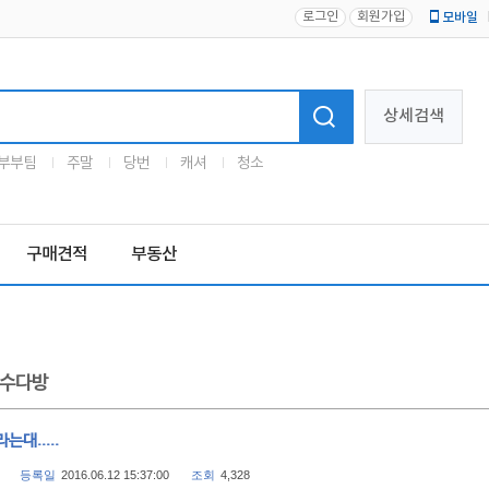
로그인
회원가입
모바일
로고
상세검색
부부팀
주말
당번
캐셔
청소
구매견적
부동산
수다방
는대.....
등록일
2016.06.12 15:37:00
조회
4,328