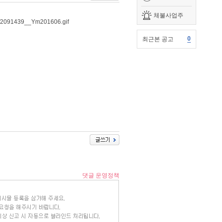
체불사업주
0
최근본 공고