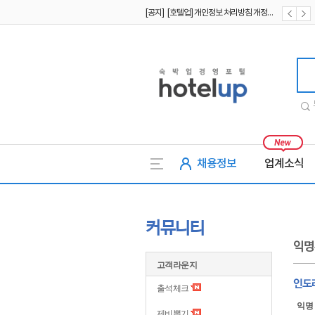
[공지] [호텔업] 개인정보 처리방침 개정본1 (19.09.02)
[공지] [호텔업] 유료서비스 이용약관 개정본2 (19.09.02)
호텔업
채용정보
업계소식
커뮤니티
익명
고객라운지
인도라
출석체크
익명
제비뽑기