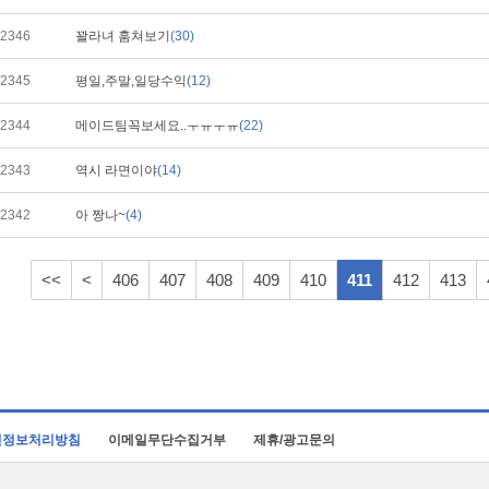
2346
꽐라녀 훔쳐보기
(30)
2345
평일,주말,일당수익
(12)
2344
메이드팀꼭보세요..ㅜㅠㅜㅠ
(22)
2343
역시 라면이야
(14)
2342
아 짱나~
(4)
<<
<
406
407
408
409
410
411
412
413
인정보처리방침
이메일무단수집거부
제휴/광고문의