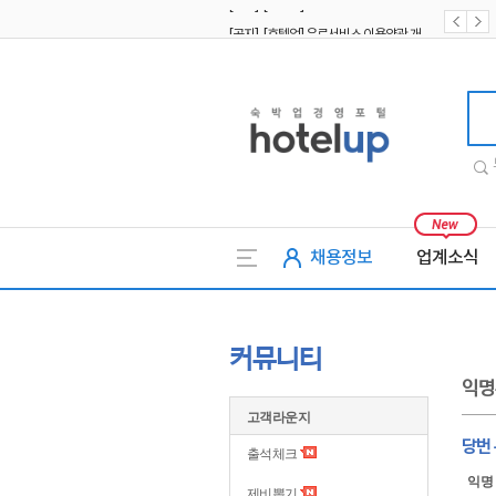
[공지] [호텔업] 유료서비스 이용약관 개정본2 (19.09.02)
[공지] [호텔업] 개인정보 처리방침 개정본2 (19.09.02)
호텔업
채용정보
업계소식
커뮤니티
익명
고객라운지
당번
출석체크
익명
제비뽑기