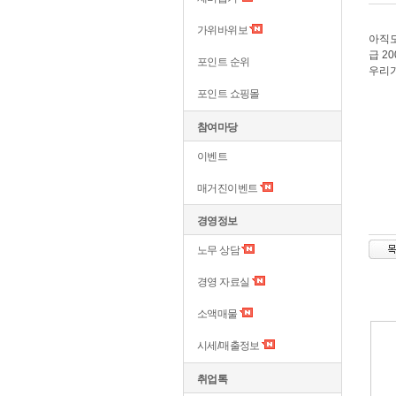
가위바위보
아직도
급 2
포인트 순위
우리가
포인트 쇼핑몰
참여마당
이벤트
매거진이벤트
경영정보
노무 상담
경영 자료실
소액매물
시세/매출정보
취업톡