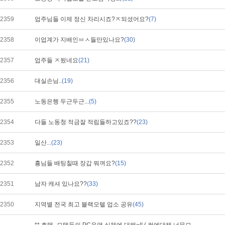
2359
업주님들 이제 정신 차리시죠?ㅈ되셨어요?
(7)
2358
이업계가 지배인ㅂㅅ들만있나요?
(30)
2357
업주들 ㅈ됬네요
(21)
2356
대실손님..
(19)
2355
노동은행 두근두근...
(5)
2354
다들 노동청 적금잘 적립들하고있죠??
(23)
2353
일산...
(23)
2352
횽님들 배팅칠때 장갑 뭐껴요?
(15)
2351
남자 캐셔 있나요??
(33)
2350
지역별 전국 최고 블랙모텔 업소 공유
(45)