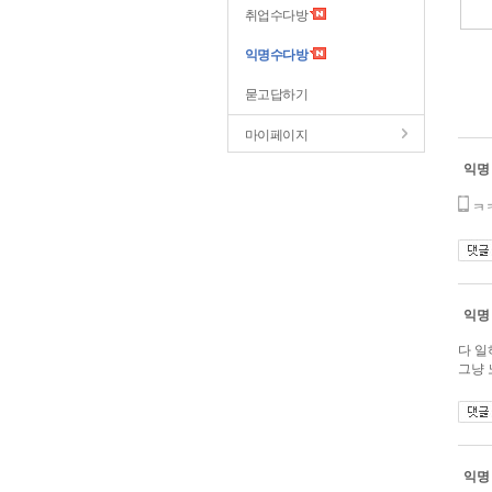
취업수다방
익명수다방
묻고답하기
마이페이지