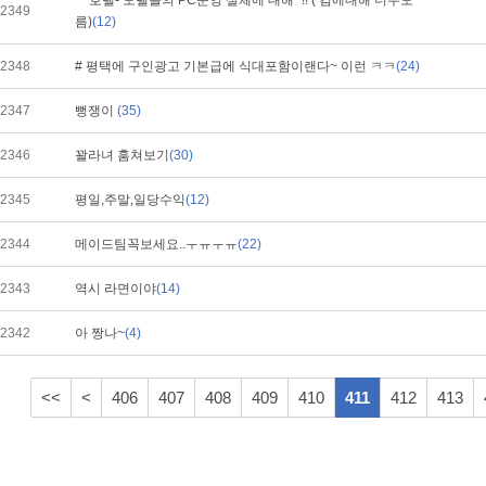
** 호텔- 모텔들의 PC운영 실체에 대해~!! ( 컴에대해 너무모
2349
름)
(12)
2348
# 평택에 구인광고 기본급에 식대포함이랜다~ 이런 ㅋㅋ
(24)
2347
뻥쟁이
(35)
2346
꽐라녀 훔쳐보기
(30)
2345
평일,주말,일당수익
(12)
2344
메이드팀꼭보세요..ㅜㅠㅜㅠ
(22)
2343
역시 라면이야
(14)
2342
아 짱나~
(4)
<<
<
406
407
408
409
410
411
412
413