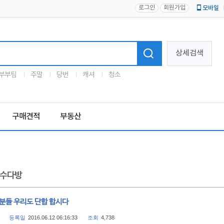
로그인
회원가입
모바일
로고
상세검색
부부팀
주말
당번
캐셔
청소
구매견적
부동산
수다방
 분들 우리도 단합 합시다
등록일
2016.06.12 06:16:33
조회
4,738