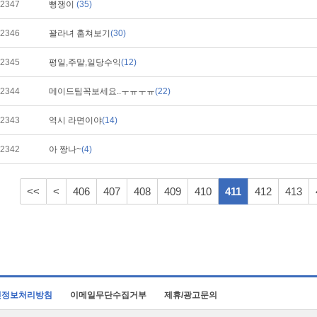
2347
뻥쟁이
(35)
2346
꽐라녀 훔쳐보기
(30)
2345
평일,주말,일당수익
(12)
2344
메이드팀꼭보세요..ㅜㅠㅜㅠ
(22)
2343
역시 라면이야
(14)
2342
아 짱나~
(4)
<<
<
406
407
408
409
410
411
412
413
인정보처리방침
이메일무단수집거부
제휴/광고문의