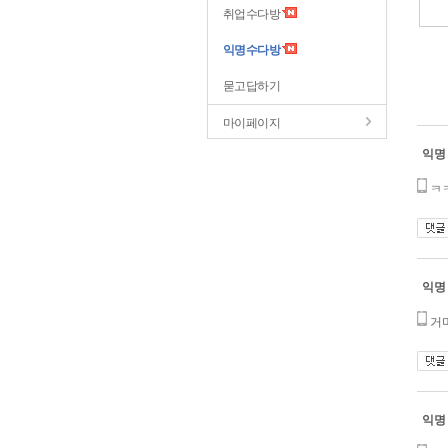
취업수다방
익명수다방
묻고답하기
마이페이지