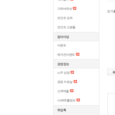
가위바위보
모기를
포인트 순위
포인트 쇼핑몰
참여마당
이벤트
매거진이벤트
경영정보
노무 상담
경영 자료실
소액매물
시세/매출정보
취업톡