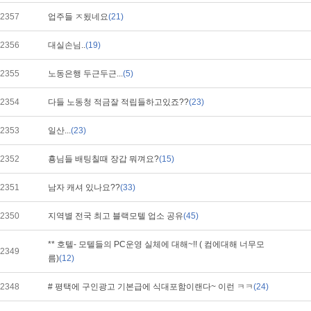
2357
업주들 ㅈ됬네요
(21)
2356
대실손님..
(19)
2355
노동은행 두근두근...
(5)
2354
다들 노동청 적금잘 적립들하고있죠??
(23)
2353
일산...
(23)
2352
횽님들 배팅칠때 장갑 뭐껴요?
(15)
2351
남자 캐셔 있나요??
(33)
2350
지역별 전국 최고 블랙모텔 업소 공유
(45)
** 호텔- 모텔들의 PC운영 실체에 대해~!! ( 컴에대해 너무모
2349
름)
(12)
2348
# 평택에 구인광고 기본급에 식대포함이랜다~ 이런 ㅋㅋ
(24)