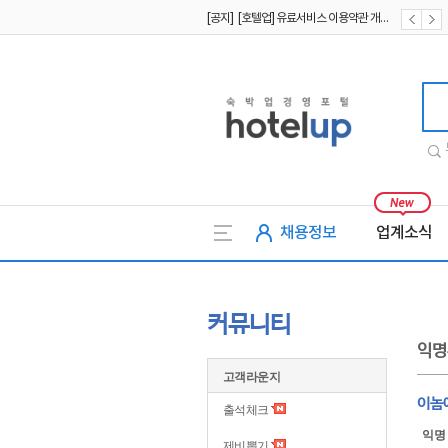
[공지] [호텔업] 유료서비스 이용약관 개정본2 (19.09.02)
[공지] [호텔업] 개인정보 처리방침 개정본2 (19.09.02)
호텔업
채용정보
업계소식
커뮤니티
익명
고객라운지
이놈에
출석체크
익명
제비뽑기