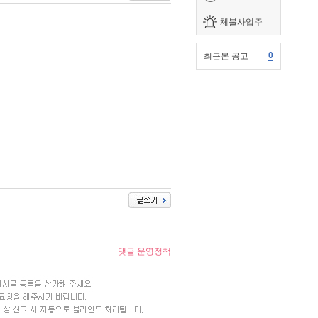
체불사업주
0
최근본 공고