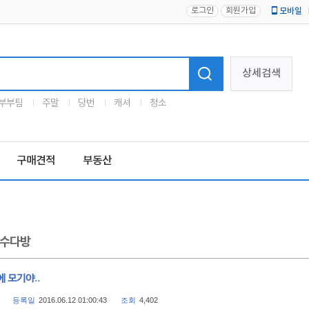
로그인
회원가입
모바일
로고
상세검색
부부팀
주말
당번
캐셔
청소
구매견적
부동산
수다방
 모기야..
등록일
2016.06.12 01:00:43
조회
4,402