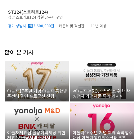
ST124(스트리트124)
성남 스트리트124 격일 근무자 구인
경기 성남시
월
3,600,000원
카운터 및 객실관리 전반
1년 이상
많이 본 기사
야놀자17주년 기념 야놀자 통합발
<야놀자 MRO, 숙박업소 위한 삼
주센터 할인 프로모션 진행
성전자 가전제품 특가 개시>
야놀자제휴점 금융혜택제공 위한
야놀자16주년 기념 제휴 숙박업주
제휴 및 금융서비스 게시
대상 야놀자통합발주센터 할인쿠