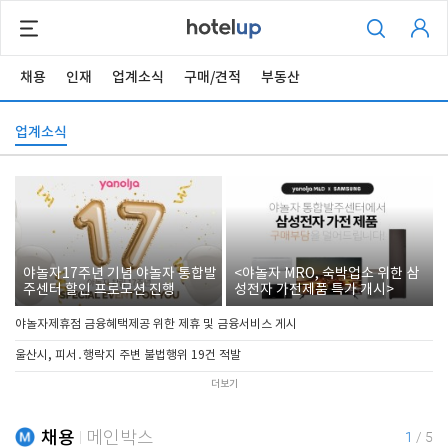
채용
인재
업계소식
구매/견적
부동산
업계소식
야놀자17주년 기념 야놀자 통합발
<야놀자 MRO, 숙박업소 위한 삼
주센터 할인 프로모션 진행
성전자 가전제품 특가 개시>
야놀자제휴점 금융혜택제공 위한 제휴 및 금융서비스 게시
울산시, 피서․행락지 주변 불법행위 19건 적발
더보기
채용
메인박스
1
/
5