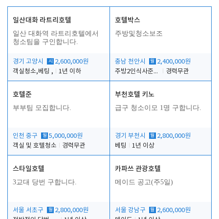
일산대화 라트리호텔
호텔박스
일산 대화역 라트리호텔에서
주방및청소보조
청소팀을 구인합니다.
경기 고양시
시
2,600,000원
충남 천안시
월
2,400,000원
객실청소,베팅 ,
1년 이하
주방2인식사준비및청소린렌보조
경력무관
호텔준
부천호텔 키노
부부팀 모집합니다.
급구 청소이모 1명 구합니다.
인천 중구
월
5,000,000원
경기 부천시
월
2,800,000원
객실 및 호텔청소
경력무관
베팅
1년 이상
스타일호텔
카파쓰 관광호텔
3교대 당번 구합니다.
메이드 공고(주5일)
서울 서초구
월
2,800,000원
서울 강남구
월
2,600,000원