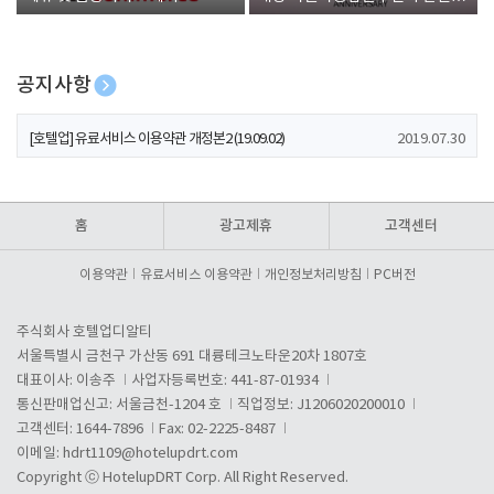
폰 증정
공지사항
[호텔업] 개인정보 처리방침 개정본1 (19.09.02)
2019.07.30
[호텔업] 유료서비스 이용약관 개정본2 (19.09.02)
2019.07.30
[호텔업] 개인정보 처리방침 개정본2 (19.09.02)
2019.07.30
홈
광고제휴
고객센터
이용약관
유료서비스 이용약관
개인정보처리방침
PC버전
주식회사 호텔업디알티
서울특별시 금천구 가산동 691 대륭테크노타운20차 1807호
대표이사: 이송주
사업자등록번호: 441-87-01934
통신판매업신고: 서울금천-1204 호
직업정보: J1206020200010
고객센터: 1644-7896
Fax: 02-2225-8487
이메일:
hdrt1109@hotelupdrt.com
Copyright ⓒ HotelupDRT Corp. All Right Reserved.