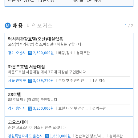
전반적인 당번업무
1년 이상
메이드
1년 이상
채용
메인포커스
1
/
2
럭셔리관광호텔(오산)대실없음
오산(럭셔리관광) 청소,베팅같이하실분 구합니다~
경기 오산시
월
2,500,000원
베팅,청소
경력무관
하운드호텔 서울대점
하운드호텔 서울대점 에서 3교대 과장님 구인합니다.
서울 관악구
월
3,099,270원
주차 및 전반적인 당번업무
1년 이상
88호텔
88호텔 당번(격일제) 구인합니다
경기 용인시
월
3,200,000원
호텔 내 외부 점검 및 프런트 운영
경력무관
고요스테이
춘천 고요스테이 청소팀 한분 모십니다
강원특별자치도 춘천시
월
1,650,000원
전반적인 청소/세탁업무
경력무관