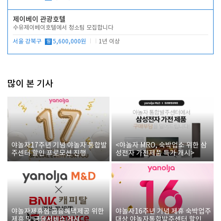
제이베이 관광호텔
수유제이베이호텔에서 청소팀 모집합니다
서울 강북구
월
5,600,000원
1년 이상
많이 본 기사
야놀자17주년 기념 야놀자 통합발
<야놀자 MRO, 숙박업소 위한 삼
주센터 할인 프로모션 진행
성전자 가전제품 특가 개시>
야놀자제휴점 금융혜택제공 위한
야놀자16주년 기념 제휴 숙박업주
제휴 및 금융서비스 게시
대상 야놀자통합발주센터 할인쿠