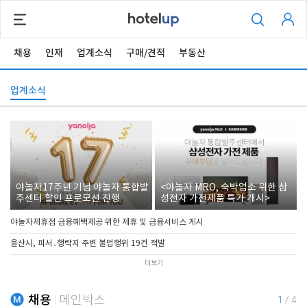
채용
인재
업계소식
구매/견적
부동산
업계소식
야놀자17주년 기념 야놀자 통합발
<야놀자 MRO, 숙박업소 위한 삼
주센터 할인 프로모션 진행
성전자 가전제품 특가 개시>
야놀자제휴점 금융혜택제공 위한 제휴 및 금융서비스 게시
울산시, 피서․행락지 주변 불법행위 19건 적발
더보기
채용
메인박스
1
/
4