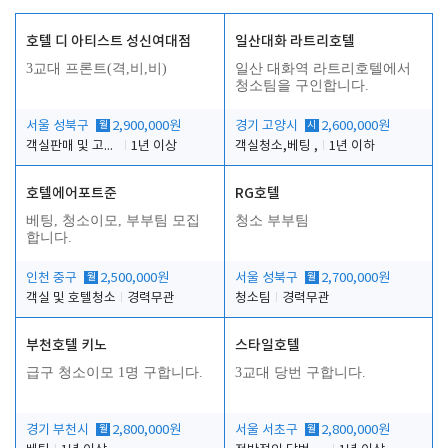
호텔 디 아티스트 성신여대점
일산대화 라트리호텔
3교대 프론트(격,비,비)
일산 대화역 라트리호텔에서
청소팀을 구인합니다.
서울 성북구
월
2,900,000원
경기 고양시
시
2,600,000원
객실판매 및 고객응대
1년 이상
객실청소,베팅 ,
1년 이하
호텔에어포트준
RG호텔
베팅, 청소이모, 부부팀 모집
청소 부부팀
합니다.
인천 중구
월
2,500,000원
서울 성북구
월
2,700,000원
객실 및 호텔청소
경력무관
청소팀
경력무관
부천호텔 키노
스타일호텔
급구 청소이모 1명 구합니다.
3교대 당번 구합니다.
경기 부천시
월
2,800,000원
서울 서초구
월
2,800,000원