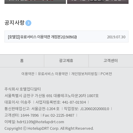
폰 증정
공지사항
[호텔업] 개인정보 처리방침 개정본1 (19.09.02)
2019.07.30
[호텔업] 유료서비스 이용약관 개정본2 (19.09.02)
2019.07.30
[호텔업] 개인정보 처리방침 개정본2 (19.09.02)
2019.07.30
홈
광고제휴
고객센터
이용약관
유료서비스 이용약관
개인정보처리방침
PC버전
주식회사 호텔업디알티
서울특별시 금천구 가산동 691 대륭테크노타운20차 1807호
대표이사: 이송주
사업자등록번호: 441-87-01934
통신판매업신고: 서울금천-1204 호
직업정보: J1206020200010
고객센터: 1644-7896
Fax: 02-2225-8487
이메일:
hdrt1109@hotelupdrt.com
Copyright ⓒ HotelupDRT Corp. All Right Reserved.