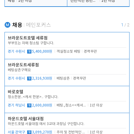
베팅
1년 이상
전반적인 당번업무
1년 이상
채용
메인포커스
1
/
2
브라운도트호텔 세류점
부부또는 자매 청소팀 구합니다.
경기 수원시
월
5,400,000원
객실청소및 베팅
경력무관
브라운도트세류점
베팅삼촌구해요
경기 수원시
월
2,316,930원
베팅삼촌
경력무관
바로호텔
청소한분..<캐셔 한분>.. 구합니다.
경기 하남시
월
2,600,000원
베팅.,청소<<캐셔 모셔봅니다.
1년 이상
하운드호텔 서울대점
하운드호텔 서울대점 에서 3교대 과장님 구인합니다.
서울 관악구
월
3,099,270원
주차 및 전반적인 당번업무
1년 이상