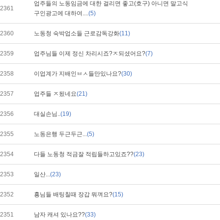
업주들의 노동임금에 대한 걸리면 좋고(호구) 아니면 말고식
2361
구인광고에 대하여....
(5)
2360
노동청 숙박업소들 근로감독강화
(11)
2359
업주님들 이제 정신 차리시죠?ㅈ되셨어요?
(7)
2358
이업계가 지배인ㅂㅅ들만있나요?
(30)
2357
업주들 ㅈ됬네요
(21)
2356
대실손님..
(19)
2355
노동은행 두근두근...
(5)
2354
다들 노동청 적금잘 적립들하고있죠??
(23)
2353
일산...
(23)
2352
횽님들 배팅칠때 장갑 뭐껴요?
(15)
2351
남자 캐셔 있나요??
(33)