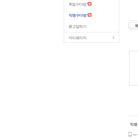
취업수다방
익명수다방
묻고답하기
마이페이지