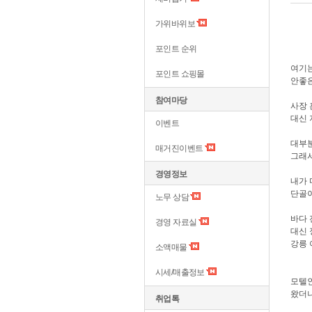
가위바위보
포인트 순위
여기는
포인트 쇼핑몰
안좋은
참여마당
사장 
대신 
이벤트
대부분
매거진이벤트
그래서
경영정보
내가 
단골이
노무 상담
바다 
경영 자료실
대신 
강릉 
소액매물
시세/매출정보
모텔인
왔더니
취업톡