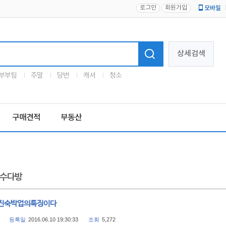
로그인
회원가입
모바일
로고
상세검색
부부팀
주말
당번
캐셔
청소
구매견적
부동산
수다방
진숙박업의특징이다
등록일
2016.06.10 19:30:33
조회
5,272