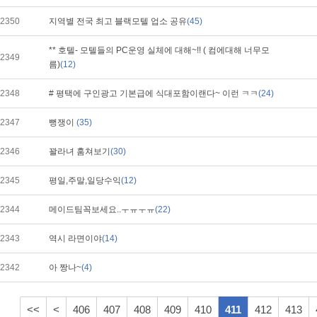
2350
지역별 전국 최고 블랙모텔 업소 공유
(45)
** 호텔- 모텔들의 PC운영 실체에 대해~!! ( 컴에대해 너무모
2349
름)
(12)
2348
# 평택에 구인광고 기본급에 식대포함이랜다~ 이런 ㅋㅋ
(24)
2347
뻥쟁이
(35)
2346
꽐라녀 훔쳐보기
(30)
2345
평일,주말,일당수익
(12)
2344
메이드팀꼭보세요..ㅜㅠㅜㅠ
(22)
2343
역시 라면이야
(14)
2342
아 짱나~
(4)
<<
<
406
407
408
409
410
411
412
413