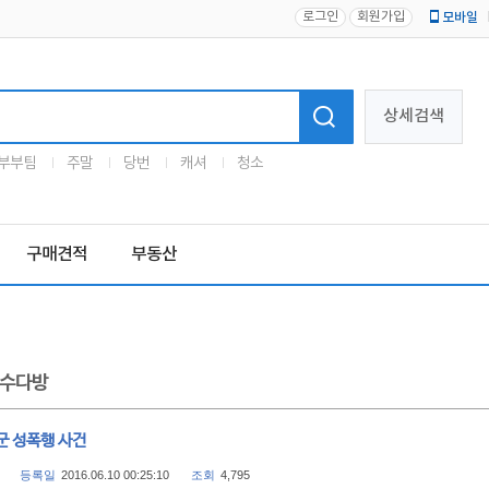
로그인
회원가입
모바일
로고
상세검색
부부팀
주말
당번
캐셔
청소
구매견적
부동산
수다방
군 성폭행 사건
등록일
2016.06.10 00:25:10
조회
4,795