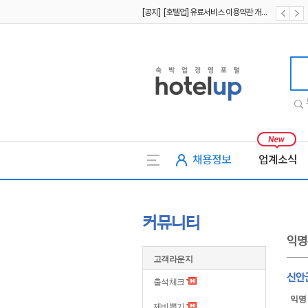
[공지] [호텔업] 유료서비스 이용약관 개정본2 (19.09.02)
[공지] [호텔업] 개인정보 처리방침 개정본2 (19.09.02)
호텔업
채용정보
업계소식
커뮤니티
익명
고객라운지
신안
출석체크
익명
제비뽑기