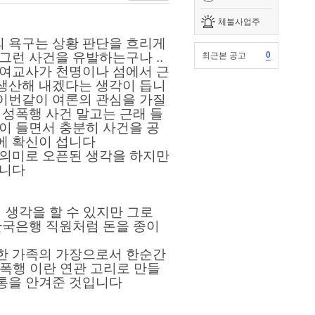
체불사업주
 욕구는 상황 판단을 흐리게
 그런 사건을
유발하는구나
..
0
최근본 공고
 여교사가 천명이나 섬에서 근
생산해 내겠다는 생각이 듭니
이번같이
여론의 관심을
가질
성폭행 사건 말고는 근래 들
이 들면서 충분히 사건을 공
에 확신이 섭니다
 의미로 오픈된 생각을 하지만
니다
지
생각을
할 수
있지만
그로
한국은행
직원처럼
돈을 종이
한 가족의
가장으로서
한순간
성폭행 이란
연관 고리로
만들
통을 안겨준 것입니다