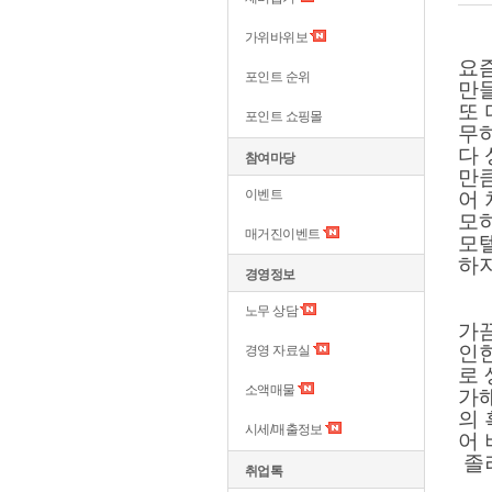
가위바위보
요
포인트 순위
만
또
포인트 쇼핑몰
무
다
참여마당
만
이벤트
어 
모
매거진이벤트
모
하
경영정보
노무 상담
가끔
인
경영 자료실
로
소액매물
가
의
시세/매출정보
어
졸려
취업톡