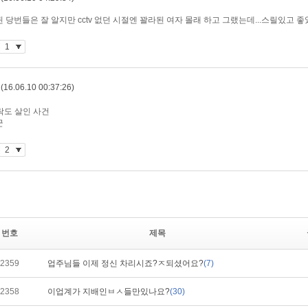
번호
제목
2359
업주님들 이제 정신 차리시죠?ㅈ되셨어요?
(7)
2358
이업계가 지배인ㅂㅅ들만있나요?
(30)