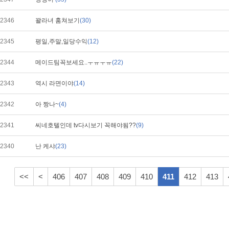
2346
꽐라녀 훔쳐보기
(30)
2345
평일,주말,일당수익
(12)
2344
메이드팀꼭보세요..ㅜㅠㅜㅠ
(22)
2343
역시 라면이야
(14)
2342
아 짱나~
(4)
2341
씨네호텔인데 tv다시보기 꼭해야됨??
(9)
2340
난 케샤
(23)
<<
<
406
407
408
409
410
411
412
413