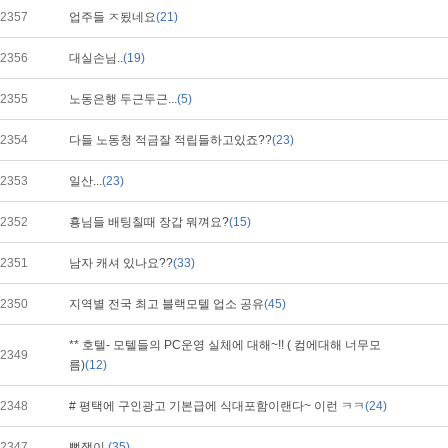
2357
업주들 ㅈ됬네요
(21)
2356
대실손님..
(19)
2355
노동은행 두근두근...
(5)
2354
다들 노동청 적금잘 적립들하고있죠??
(23)
2353
일산...
(23)
2352
횽님들 배팅칠때 장갑 뭐껴요?
(15)
2351
남자 캐셔 있나요??
(33)
2350
지역별 전국 최고 블랙모텔 업소 공유
(45)
** 호텔- 모텔들의 PC운영 실체에 대해~!! ( 컴에대해 너무모
2349
름)
(12)
2348
# 평택에 구인광고 기본급에 식대포함이랜다~ 이런 ㅋㅋ
(24)
2347
뻥쟁이
(35)