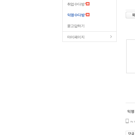
취업수다방
익명수다방
묻고답하기
마이페이지