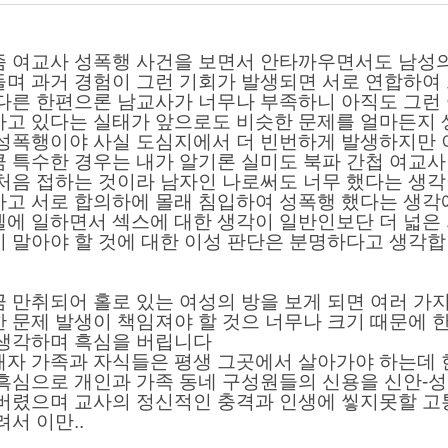
즘 여교사 성폭행 사건을 보면서 안타까우면서도 남성의
들며 과거 경험이 그런 기회가 발생되면 서로 연합하여
 다른 한편으론 남교사가 너무나 부족하니 아직도 그런
하고 있다는 실태가 앞으로도 비슷한 문제를 얼마든지 
 성폭행이야 사실 도심지에서 더 빈번하게 발생하지만
큼
특수한 경우는 내가 알기론 실미도
북파 간첩
여교사 
처음 접하는 것이라 남자인 나로써도 너무 했다는 생각
하고 서로 합의하에 몰래
침입하여
성폭행 했다는 생각
텔에 일하면서 섹스에 대한 생각이
일반인보단
더 넓은
지 말아야 할
것에 대한
이성 판단은
분명하다고 생각합
 만취되어 홀로 있는 여성의 방을 보게 되면
여러 가
한
문제 발생이
책임져야 할
것으 너무나 크기 때문에 
 생각하며 흑심을 버립니다
해자 가족과 자식들은 평생 그곳에서 살아가야 하는데 
 흑심으로 개인과 가족 동네 구성원들의 신용을 신안-
 버렸으며 교사의 정신적인 충격과 인생에
앃지못할
고
서 이만..​