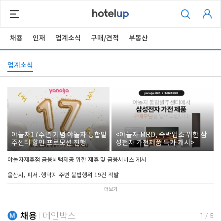
채용
인재
업계소식
구매/견적
부동산
업계소식
야놀자17주년 기념 야놀자 통합발
<야놀자 MRO, 숙박업소 위한 삼
주센터 할인 프로모션 진행
성전자 가전제품 특가 개시>
야놀자제휴점 금융혜택제공 위한 제휴 및 금융서비스 게시
울산시, 피서․행락지 주변 불법행위 19건 적발
더보기
채용
메인박스
1
/
5