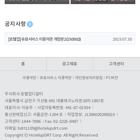
폰 증정
공지사항
[호텔업] 개인정보 처리방침 개정본1 (19.09.02)
2019.07.30
[호텔업] 유료서비스 이용약관 개정본2 (19.09.02)
2019.07.30
[호텔업] 개인정보 처리방침 개정본2 (19.09.02)
2019.07.30
홈
광고제휴
고객센터
이용약관
유료서비스 이용약관
개인정보처리방침
PC버전
주식회사 호텔업디알티
서울특별시 금천구 가산동 691 대륭테크노타운20차 1807호
대표이사: 이송주
사업자등록번호: 441-87-01934
통신판매업신고: 서울금천-1204 호
직업정보: J1206020200010
고객센터: 1644-7896
Fax: 02-2225-8487
이메일:
hdrt1109@hotelupdrt.com
Copyright ⓒ HotelupDRT Corp. All Right Reserved.