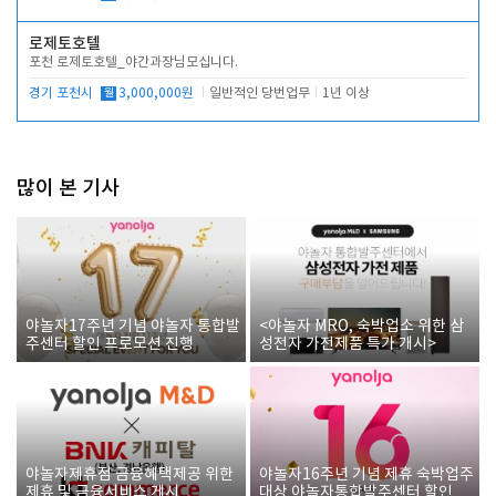
로제토호텔
포천 로제토호텔_야간과장님모십니다.
경기 포천시
월
3,000,000원
일반적인 당번업무
1년 이상
많이 본 기사
야놀자17주년 기념 야놀자 통합발
<야놀자 MRO, 숙박업소 위한 삼
주센터 할인 프로모션 진행
성전자 가전제품 특가 개시>
야놀자제휴점 금융혜택제공 위한
야놀자16주년 기념 제휴 숙박업주
제휴 및 금융서비스 게시
대상 야놀자통합발주센터 할인쿠