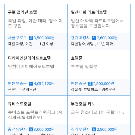
구로 컬리넌 호텔
일산대화 라트리호텔
격일 과장, 야간 대리, 청소 이
일산 대화역 라트리호텔에서
모 구인
청소팀을 구인합니다.
서울 구로구
월
3,500,000원
경기 고양시
시
2,600,000원
격일 과장, 야간 대리, 청소 이모
1년 이상
객실청소,베팅 ,
1년 이하
디케이인천에어포트호텔
호텔준
인천디케이에어포트호텔
부부팀 일할분
인천 영종구
시
4,052,120원
인천 중구
월
2,500,000원
프론트
경력무관
객실 및 호텔청소
경력무관
큐비스트호텔
부천호텔 키노
큐비스트 프런트직원공고 (숙
급구 청소이모 1명 구합니다.
식제공/월4회휴무)
충남 당진시
월
3,000,000원
경기 부천시
월
2,800,000원