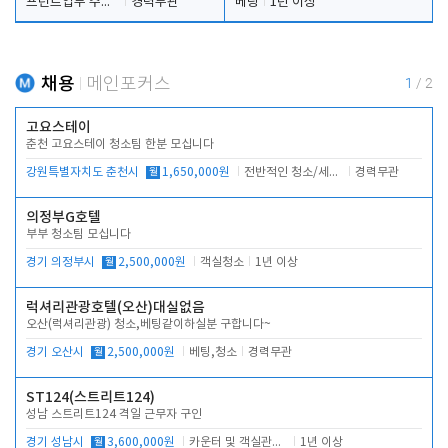
프런트업무 주간, 야간
경력무관
베팅
1년 이상
채용
메인포커스
1
/
2
고요스테이
춘천 고요스테이 청소팀 한분 모십니다
강원특별자치도 춘천시
월
1,650,000원
전반적인 청소/세탁업무
경력무관
의정부G호텔
부부 청소팀 모십니다
경기 의정부시
월
2,500,000원
객실청소
1년 이상
럭셔리관광호텔(오산)대실없음
오산(럭셔리관광) 청소,베팅같이하실분 구합니다~
경기 오산시
월
2,500,000원
베팅,청소
경력무관
ST124(스트리트124)
성남 스트리트124 격일 근무자 구인
경기 성남시
월
3,600,000원
카운터 및 객실관리 전반
1년 이상