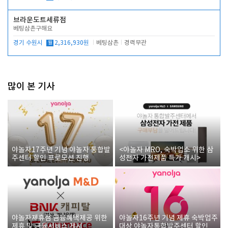
브라운도트세류점
베팅삼촌구해요
경기 수원시
월
2,316,930원
베팅삼촌
경력무관
많이 본 기사
야놀자17주년 기념 야놀자 통합발
<야놀자 MRO, 숙박업소 위한 삼
주센터 할인 프로모션 진행
성전자 가전제품 특가 개시>
야놀자제휴점 금융혜택제공 위한
야놀자16주년 기념 제휴 숙박업주
제휴 및 금융서비스 게시
대상 야놀자통합발주센터 할인쿠