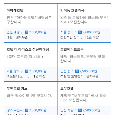
아마레호텔
방이동 호텔라움
인천 *아마레호텔* 베팅삼촌
방이동 호텔라움 청소팀(부부/
구합니다.
자매) 모집합니다.
인천 계양구
월
2,600,000원
서울 송파구
월
5,600,000원
베팅
경력무관
전반적인 청소 업무(객실청소.객실정리)
1년 이상
호텔 디 아티스트 성신여대점
호텔에어포트준
3교대 프론트(격,비,비)
베팅, 청소이모, 부부팀 모집
합니다.
서울 성북구
월
2,900,000원
인천 중구
월
2,500,000원
객실판매 및 고객응대
1년 이상
객실 및 호텔청소
경력무관
부천호텔 키노
보우호텔
급구 청소이모 1명 구합니다.
계양구 *보우호텔* 에서 청소
이모 모집합니다.
경기 부천시
월
2,800,000원
인천 계양구
월
2,500,000원