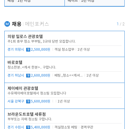
베팅
1년 이상
메이드
1년 이상
채용
메인포커스
1
/
2
의왕 밀로스 관광호텔
주1회 휴무 청소 부부팀, 3교대 당번 모집합니다.
경기 의왕시
월
2,500,000원
객실 청소업무
1년 이상
바로호텔
청소한분..<캐셔 한분>.. 구합니다.
경기 하남시
월
2,600,000원
베팅.,청소<<캐셔 모셔봅니다.
1년 이상
제이베이 관광호텔
수유제이베이호텔에서 청소팀 모집합니다
서울 강북구
월
5,600,000원
1년 이상
브라운도트호텔 세류점
부부또는 자매 청소팀 구합니다.
경기 수원시
월
5,400,000원
객실청소및 베팅
경력무관