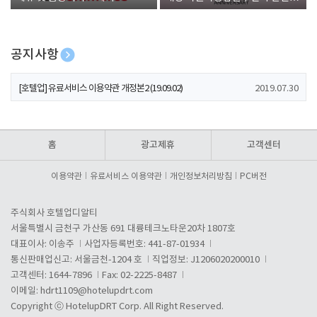
폰 증정
공지사항
[호텔업] 개인정보 처리방침 개정본1 (19.09.02)
2019.07.30
[호텔업] 유료서비스 이용약관 개정본2 (19.09.02)
2019.07.30
[호텔업] 개인정보 처리방침 개정본2 (19.09.02)
2019.07.30
홈
광고제휴
고객센터
이용약관
유료서비스 이용약관
개인정보처리방침
PC버전
주식회사 호텔업디알티
서울특별시 금천구 가산동 691 대륭테크노타운20차 1807호
대표이사: 이송주
사업자등록번호: 441-87-01934
통신판매업신고: 서울금천-1204 호
직업정보: J1206020200010
고객센터: 1644-7896
Fax: 02-2225-8487
이메일:
hdrt1109@hotelupdrt.com
Copyright ⓒ HotelupDRT Corp. All Right Reserved.