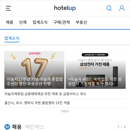
채용
인재
업계소식
구매/견적
부동산
업계소식
야놀자17주년 기념 야놀자 통합발
<야놀자 MRO, 숙박업소 위한 삼
주센터 할인 프로모션 진행
성전자 가전제품 특가 개시>
야놀자제휴점 금융혜택제공 위한 제휴 및 금융서비스 게시
울산시, 피서․행락지 주변 불법행위 19건 적발
더보기
채용
메인박스
1
/
4