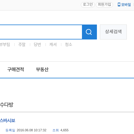
로그인
회원가입
모바일
로고
상세검색
부부팀
주말
당번
캐셔
청소
구매견적
부동산
수다방
 스바시보
등록일
2016.06.08 10:17:32
조회
4,655