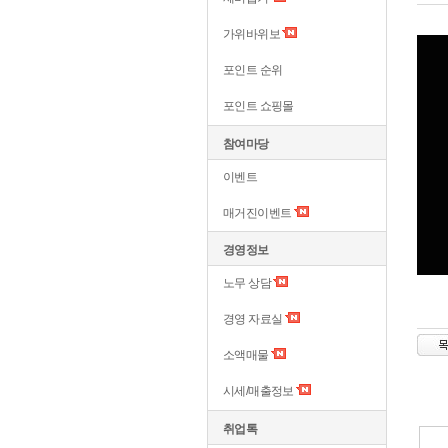
가위바위보
포인트 순위
포인트 쇼핑몰
참여마당
이벤트
매거진이벤트
경영정보
노무 상담
경영 자료실
소액매물
시세/매출정보
취업톡