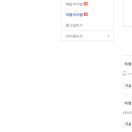
취업수다방
익명수다방
묻고답하기
마이페이지