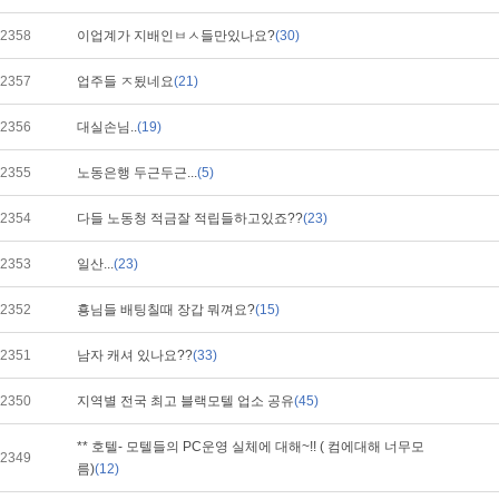
2358
이업계가 지배인ㅂㅅ들만있나요?
(30)
2357
업주들 ㅈ됬네요
(21)
2356
대실손님..
(19)
2355
노동은행 두근두근...
(5)
2354
다들 노동청 적금잘 적립들하고있죠??
(23)
2353
일산...
(23)
2352
횽님들 배팅칠때 장갑 뭐껴요?
(15)
2351
남자 캐셔 있나요??
(33)
2350
지역별 전국 최고 블랙모텔 업소 공유
(45)
** 호텔- 모텔들의 PC운영 실체에 대해~!! ( 컴에대해 너무모
2349
름)
(12)