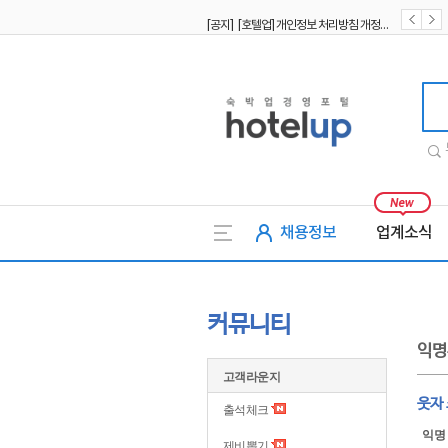
[공지] [호텔업] 개인정보 처리방침 개정본1 (19.09.02)
[공지] [호텔업] 유료서비스 이용약관 개정본2 (19.09.02)
호텔업
채용정보
업계소식
커뮤니티
익명
고객라운지
웃자
출석체크
익명
제비뽑기