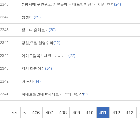
2348
# 평택에 구인광고 기본급에 식대포함이랜다~ 이런 ㅋㅋ
(24)
2347
뻥쟁이
(35)
2346
꽐라녀 훔쳐보기
(30)
2345
평일,주말,일당수익
(12)
2344
메이드팀꼭보세요..ㅜㅠㅜㅠ
(22)
2343
역시 라면이야
(14)
2342
아 짱나~
(4)
2341
씨네호텔인데 tv다시보기 꼭해야됨??
(9)
<<
<
406
407
408
409
410
411
412
413