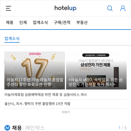
채용
인재
업계소식
구매/견적
부동산
업계소식
야놀자17주년 기념 야놀자 통합발
<야놀자 MRO, 숙박업소 위한 삼
주센터 할인 프로모션 진행
성전자 가전제품 특가 개시>
야놀자제휴점 금융혜택제공 위한 제휴 및 금융서비스 게시
울산시, 피서․행락지 주변 불법행위 19건 적발
더보기
채용
메인박스
1
/
5