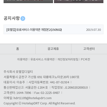
폰 증정
공지사항
[호텔업] 개인정보 처리방침 개정본1 (19.09.02)
2019.07.30
[호텔업] 유료서비스 이용약관 개정본2 (19.09.02)
2019.07.30
[호텔업] 개인정보 처리방침 개정본2 (19.09.02)
2019.07.30
홈
광고제휴
고객센터
이용약관
유료서비스 이용약관
개인정보처리방침
PC버전
주식회사 호텔업디알티
서울특별시 금천구 가산동 691 대륭테크노타운20차 1807호
대표이사: 이송주
사업자등록번호: 441-87-01934
통신판매업신고: 서울금천-1204 호
직업정보: J1206020200010
고객센터: 1644-7896
Fax: 02-2225-8487
이메일:
hdrt1109@hotelupdrt.com
Copyright ⓒ HotelupDRT Corp. All Right Reserved.