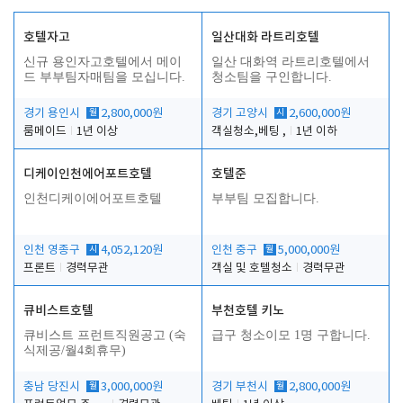
호텔자고
일산대화 라트리호텔
신규 용인자고호텔에서 메이
일산 대화역 라트리호텔에서
드 부부팀자매팀을 모십니다.
청소팀을 구인합니다.
경기 용인시
월
2,800,000원
경기 고양시
시
2,600,000원
룸메이드
1년 이상
객실청소,베팅 ,
1년 이하
디케이인천에어포트호텔
호텔준
인천디케이에어포트호텔
부부팀 모집합니다.
인천 영종구
시
4,052,120원
인천 중구
월
5,000,000원
프론트
경력무관
객실 및 호텔청소
경력무관
큐비스트호텔
부천호텔 키노
큐비스트 프런트직원공고 (숙
급구 청소이모 1명 구합니다.
식제공/월4회휴무)
충남 당진시
월
3,000,000원
경기 부천시
월
2,800,000원