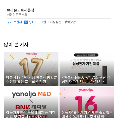
브라운도트세류점
베팅삼촌구해요
경기 수원시
월
2,316,930원
베팅삼촌
경력무관
많이 본 기사
야놀자17주년 기념 야놀자 통합발
<야놀자 MRO, 숙박업소 위한 삼
주센터 할인 프로모션 진행
성전자 가전제품 특가 개시>
야놀자제휴점 금융혜택제공 위한
야놀자16주년 기념 제휴 숙박업주
제휴 및 금융서비스 게시
대상 야놀자통합발주센터 할인쿠