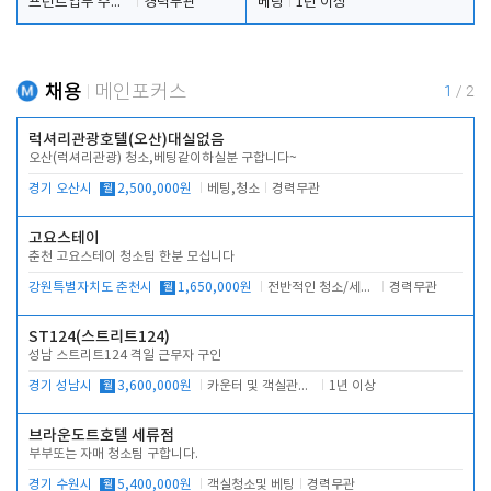
프런트업무 주간, 야간
경력무관
베팅
1년 이상
채용
메인포커스
1
/
2
럭셔리관광호텔(오산)대실없음
오산(럭셔리관광) 청소,베팅같이하실분 구합니다~
경기 오산시
월
2,500,000원
베팅,청소
경력무관
고요스테이
춘천 고요스테이 청소팀 한분 모십니다
강원특별자치도 춘천시
월
1,650,000원
전반적인 청소/세탁업무
경력무관
ST124(스트리트124)
성남 스트리트124 격일 근무자 구인
경기 성남시
월
3,600,000원
카운터 및 객실관리 전반
1년 이상
브라운도트호텔 세류점
부부또는 자매 청소팀 구합니다.
경기 수원시
월
5,400,000원
객실청소및 베팅
경력무관