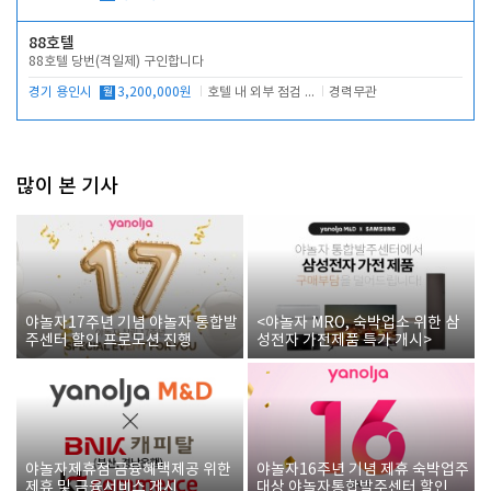
88호텔
88호텔 당번(격일제) 구인합니다
경기 용인시
월
3,200,000원
호텔 내 외부 점검 및 프런트 운영
경력무관
많이 본 기사
야놀자17주년 기념 야놀자 통합발
<야놀자 MRO, 숙박업소 위한 삼
주센터 할인 프로모션 진행
성전자 가전제품 특가 개시>
야놀자제휴점 금융혜택제공 위한
야놀자16주년 기념 제휴 숙박업주
제휴 및 금융서비스 게시
대상 야놀자통합발주센터 할인쿠