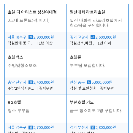
호텔 디 아티스트 성신여대점
일산대화 라트리호텔
3교대 프론트(격,비,비)
일산 대화역 라트리호텔에서
청소팀을 구인합니다.
서울 성북구
월
2,900,000원
경기 고양시
시
2,600,000원
객실판매 및 고객응대
1년 이상
객실청소,베팅 ,
1년 이하
호텔박스
호텔준
주방및청소보조
부부팀 모집합니다.
충남 천안시
월
2,400,000원
인천 중구
월
5,000,000원
주방2인식사준비및청소린렌보조
경력무관
객실 및 호텔청소
경력무관
RG호텔
부천호텔 키노
청소 부부팀
급구 청소이모 1명 구합니다.
서울 성북구
월
2,700,000원
경기 부천시
월
2,800,000원