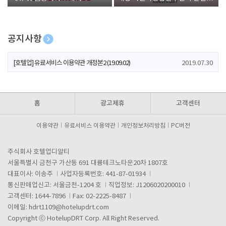
폰 증정
공지사항
[호텔업] 개인정보 처리방침 개정본1 (19.09.02)
2019.07.30
[호텔업] 유료서비스 이용약관 개정본2 (19.09.02)
2019.07.30
[호텔업] 개인정보 처리방침 개정본2 (19.09.02)
2019.07.30
홈
광고제휴
고객센터
이용약관
유료서비스 이용약관
개인정보처리방침
PC버전
주식회사 호텔업디알티
서울특별시 금천구 가산동 691 대륭테크노타운20차 1807호
대표이사: 이송주
사업자등록번호: 441-87-01934
통신판매업신고: 서울금천-1204 호
직업정보: J1206020200010
고객센터: 1644-7896
Fax: 02-2225-8487
이메일:
hdrt1109@hotelupdrt.com
Copyright ⓒ HotelupDRT Corp. All Right Reserved.