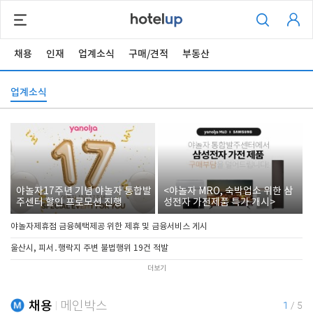
채용
인재
업계소식
구매/견적
부동산
업계소식
야놀자17주년 기념 야놀자 통합발
<야놀자 MRO, 숙박업소 위한 삼
주센터 할인 프로모션 진행
성전자 가전제품 특가 개시>
야놀자제휴점 금융혜택제공 위한 제휴 및 금융서비스 게시
울산시, 피서․행락지 주변 불법행위 19건 적발
더보기
채용
메인박스
1
/
5