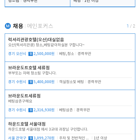
청소팀
경력무관
베팅
1년 이상
채용
메인포커스
1
/
2
럭셔리관광호텔(오산)대실없음
오산(럭셔리관광) 청소,베팅같이하실분 구합니다~
경기 오산시
월
2,500,000원
베팅,청소
경력무관
브라운도트호텔 세류점
부부또는 자매 청소팀 구합니다.
경기 수원시
월
5,400,000원
객실청소및 베팅
경력무관
브라운도트세류점
베팅삼촌구해요
경기 수원시
월
2,316,930원
베팅삼촌
경력무관
하운드호텔 서울대점
하운드호텔 서울대점 에서 3교대 과장님 구인합니다.
서울 관악구
월
3,099,270원
주차 및 전반적인 당번업무
1년 이상