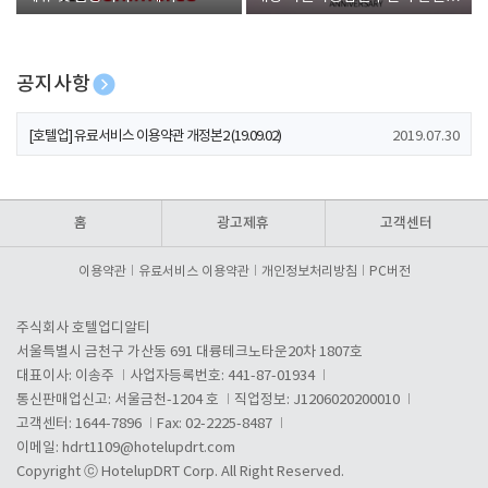
폰 증정
공지사항
[호텔업] 개인정보 처리방침 개정본1 (19.09.02)
2019.07.30
[호텔업] 유료서비스 이용약관 개정본2 (19.09.02)
2019.07.30
[호텔업] 개인정보 처리방침 개정본2 (19.09.02)
2019.07.30
홈
광고제휴
고객센터
이용약관
유료서비스 이용약관
개인정보처리방침
PC버전
주식회사 호텔업디알티
서울특별시 금천구 가산동 691 대륭테크노타운20차 1807호
대표이사: 이송주
사업자등록번호: 441-87-01934
통신판매업신고: 서울금천-1204 호
직업정보: J1206020200010
고객센터: 1644-7896
Fax: 02-2225-8487
이메일:
hdrt1109@hotelupdrt.com
Copyright ⓒ HotelupDRT Corp. All Right Reserved.