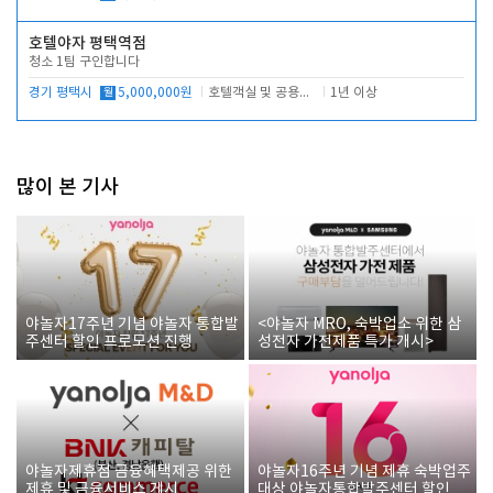
호텔야자 평택역점
청소 1팀 구인합니다
경기 평택시
월
5,000,000원
호텔객실 및 공용시설 청소 관리
1년 이상
많이 본 기사
야놀자17주년 기념 야놀자 통합발
<야놀자 MRO, 숙박업소 위한 삼
주센터 할인 프로모션 진행
성전자 가전제품 특가 개시>
야놀자제휴점 금융혜택제공 위한
야놀자16주년 기념 제휴 숙박업주
제휴 및 금융서비스 게시
대상 야놀자통합발주센터 할인쿠