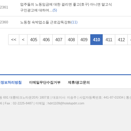
업주들의 노동임금에 대한 걸리면 좋고(호구) 아니면 말고식
2361
구인광고에 대하여....
(5)
2360
노동청 숙박업소들 근로감독강화
(11)
<<
<
405
406
407
408
409
410
411
412
인정보처리방침
이메일무단수집거부
제휴/광고문의
1 대륭테크노타운20차 1807호 | 대표이사: 이송주 | 사업자등록번호: 441-87-01934 | 
| Fax : 02-2225-8487 | 이메일 :
hdrt1109@hotelupdrt.com