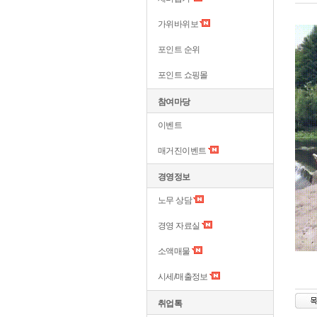
가위바위보
포인트 순위
포인트 쇼핑몰
참여마당
이벤트
매거진이벤트
경영정보
노무 상담
경영 자료실
소액매물
시세/매출정보
취업톡