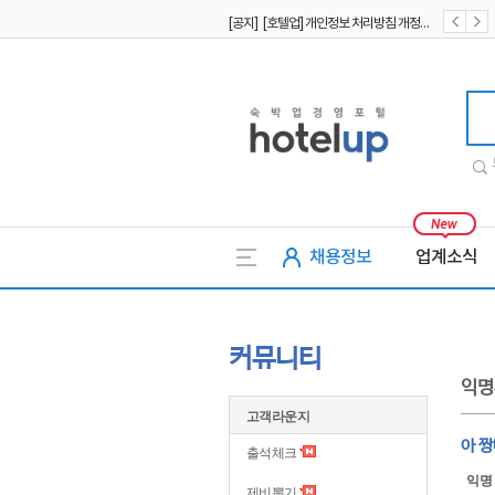
[공지] [호텔업] 개인정보 처리방침 개정본1 (19.09.02)
[공지] [호텔업] 유료서비스 이용약관 개정본2 (19.09.02)
호텔업
채용정보
업계소식
커뮤니티
익명
고객라운지
아 
출석체크
익명
제비뽑기