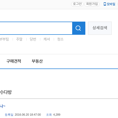
로그인
회원가입
모바일
로고
상세검색
부부팀
주말
당번
캐셔
청소
구매견적
부동산
수다방
짱나~
등록일
2016.06.20 18:47:00
조회
4,289