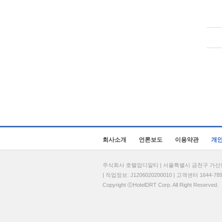
회사소개
언론보도
이용약관
개
주식회사 호텔업디알티 | 서울특별시 금천구 가산동 69
| 직업정보: J1206020200010 | 고객센터 1644-7896 
Copyright ⓒHotelDRT Corp. All Right Reserved.