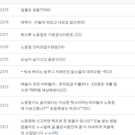
2379
않좋은 경험??
(66)
2378
제목이 . 이렇게 되있고 내요잉 없으면
(5)
2377
퇴사후 노동청은 기본공식이된듯..
(22)
2376
노동청 인터넷접수완료
(14)
2375
손님이 남기고간 음료수
(31)
2374
+ 텃새 부리는 업주나 지배인낀 업소들의 대처요령 ~!!
(13)
얘들아 과연 어찌될까... 최저임금 이틀뒤다.. 1만원은 개뿔 많
2373
으면 7000원 예상해본다
(22)
노동청가도 쉽지않다는 이상한 헛소리하는작자들아 노동청
2372
에 가보긴했냐?^^ 초등학생도 하긋다^^
(51)
노동청에 신고하면 백프로 돈 받을수 있나요? 오늘 받는 방법
2371
없을까요 ㅠㅠ밑에 글 올린사람인데 좀 더 자세하게 적을께
요 스압입니다 ㅠㅠ
(38)