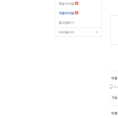
취업수다방
익명수다방
묻고답하기
마이페이지