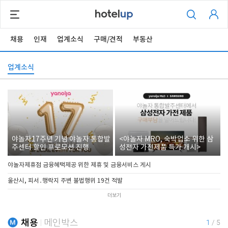
채용
인재
업계소식
구매/견적
부동산
업계소식
야놀자17주년 기념 야놀자 통합발
<야놀자 MRO, 숙박업소 위한 삼
주센터 할인 프로모션 진행
성전자 가전제품 특가 개시>
야놀자제휴점 금융혜택제공 위한 제휴 및 금융서비스 게시
울산시, 피서․행락지 주변 불법행위 19건 적발
더보기
채용
메인박스
1
/
5