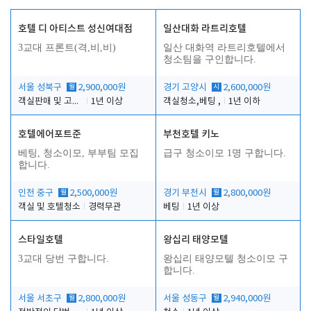
호텔 디 아티스트 성신여대점
일산대화 라트리호텔
3교대 프론트(격,비,비)
일산 대화역 라트리호텔에서
청소팀을 구인합니다.
서울 성북구
월
2,900,000원
경기 고양시
시
2,600,000원
객실판매 및 고객응대
1년 이상
객실청소,베팅 ,
1년 이하
호텔에어포트준
부천호텔 키노
베팅, 청소이모, 부부팀 모집
급구 청소이모 1명 구합니다.
합니다.
인천 중구
월
2,500,000원
경기 부천시
월
2,800,000원
객실 및 호텔청소
경력무관
베팅
1년 이상
스타일호텔
왕십리 태양모텔
3교대 당번 구합니다.
왕십리 태양모텔 청소이모 구
합니다.
서울 서초구
월
2,800,000원
서울 성동구
월
2,940,000원