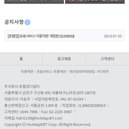
폰 증정
공지사항
[호텔업] 개인정보 처리방침 개정본1 (19.09.02)
2019.07.30
[호텔업] 유료서비스 이용약관 개정본2 (19.09.02)
2019.07.30
[호텔업] 개인정보 처리방침 개정본2 (19.09.02)
2019.07.30
홈
광고제휴
고객센터
이용약관
유료서비스 이용약관
개인정보처리방침
PC버전
주식회사 호텔업디알티
서울특별시 금천구 가산동 691 대륭테크노타운20차 1807호
대표이사: 이송주
사업자등록번호: 441-87-01934
통신판매업신고: 서울금천-1204 호
직업정보: J1206020200010
고객센터: 1644-7896
Fax: 02-2225-8487
이메일:
hdrt1109@hotelupdrt.com
Copyright ⓒ HotelupDRT Corp. All Right Reserved.