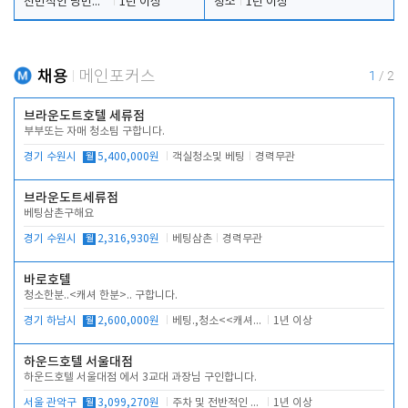
전반적인 당번업무
1년 이상
청소
1년 이상
채용
메인포커스
1
/
2
브라운도트호텔 세류점
부부또는 자매 청소팀 구합니다.
경기 수원시
월
5,400,000원
객실청소및 베팅
경력무관
브라운도트세류점
베팅삼촌구해요
경기 수원시
월
2,316,930원
베팅삼촌
경력무관
바로호텔
청소한분..<캐셔 한분>.. 구합니다.
경기 하남시
월
2,600,000원
베팅.,청소<<캐셔 모셔봅니다.
1년 이상
하운드호텔 서울대점
하운드호텔 서울대점 에서 3교대 과장님 구인합니다.
서울 관악구
월
3,099,270원
주차 및 전반적인 당번업무
1년 이상