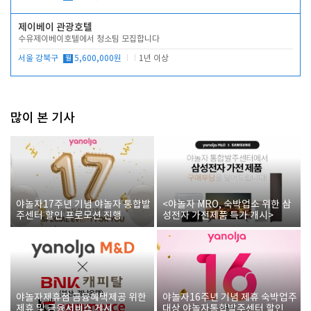
제이베이 관광호텔
수유제이베이호텔에서 청소팀 모집합니다
서울 강북구
월
5,600,000원
1년 이상
많이 본 기사
야놀자17주년 기념 야놀자 통합발
<야놀자 MRO, 숙박업소 위한 삼
주센터 할인 프로모션 진행
성전자 가전제품 특가 개시>
야놀자제휴점 금융혜택제공 위한
야놀자16주년 기념 제휴 숙박업주
제휴 및 금융서비스 게시
대상 야놀자통합발주센터 할인쿠