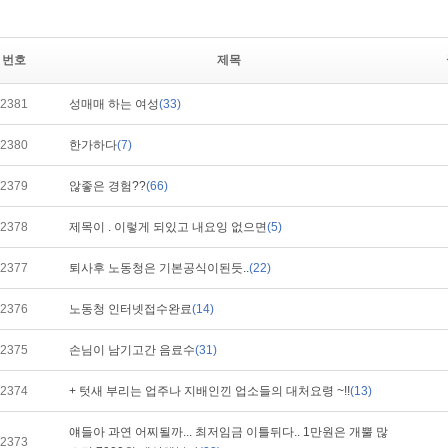
번호
제목
2381
성매매 하는 여성
(33)
2380
한가하다
(7)
2379
않좋은 경험??
(66)
2378
제목이 . 이렇게 되있고 내요잉 없으면
(5)
2377
퇴사후 노동청은 기본공식이된듯..
(22)
2376
노동청 인터넷접수완료
(14)
2375
손님이 남기고간 음료수
(31)
2374
+ 텃새 부리는 업주나 지배인낀 업소들의 대처요령 ~!!
(13)
얘들아 과연 어찌될까... 최저임금 이틀뒤다.. 1만원은 개뿔 많
2373