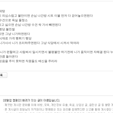
:제탕
 의심스럽고 불만이면 손님 나간방 시트 이불 먼저 다 걷어놓으면된다
수건으로 욕실 물청소
고 싫으면 손님 나간방 수건 싹 가서 빼면된다
삥당.불친절
되면 그냥 니가하면된다
식재료 가격 뻥튀기 삥당
니가사서 니가 조리햐주면된다 그냥 식당에서 시켜서 먹여라
:니가 편할려고 사람써서 일시키면서 불평불만 하기전에 니가 움직이면 자해결 된다 
만큼 돌아온다
믿음을 주지 못하면 직원들도 배신을 주리라