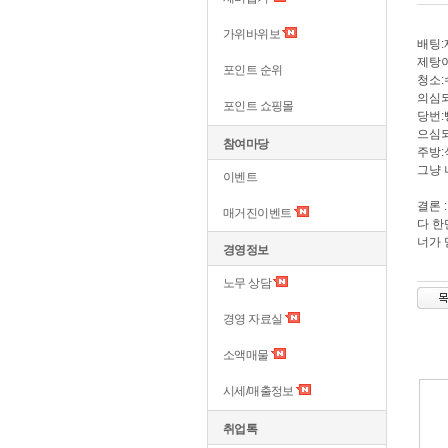
가위바위보
배팅
제탕이
포인트 순위
청소:
의심되
포인트 쇼핑몰
당번:
으심
참여마당
주방:
그냥 
이벤트
결론 
매거진이벤트
다 한
너가 
경영정보
노무 상담
경영 자료실
소액매물
시세/매출정보
취업톡