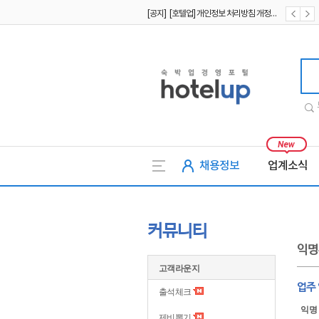
[공지] [호텔업] 개인정보 처리방침 개정본1 (19.09.02)
[공지] [호텔업] 유료서비스 이용약관 개정본2 (19.09.02)
호텔업
채용정보
업계소식
커뮤니티
익명
고객라운지
업주
출석체크
익명
제비뽑기