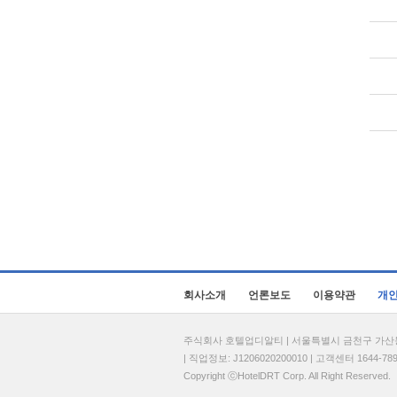
회사소개
언론보도
이용약관
개
주식회사 호텔업디알티 | 서울특별시 금천구 가산동 69
| 직업정보: J1206020200010 | 고객센터 1644-7896 
Copyright ⓒHotelDRT Corp. All Right Reserved.