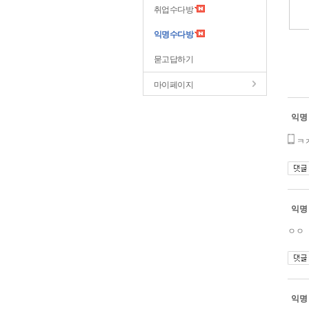
취업수다방
익명수다방
묻고답하기
마이페이지