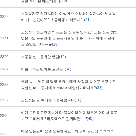
으면 7000원 예상해본다
(22)
노동청가도 쉽지않다는 이상한 헛소리하는작자들아 노동청
2372
에 가보긴했냐?^^ 초등학생도 하긋다^^
(51)
노동청에 신고하면 백프로 돈 받을수 있나요? 오늘 받는 방법
2371
없을까요 ㅠㅠ밑에 글 올린사람인데 좀 더 자세하게 적을께
요 스압입니다 ㅠㅠ
(38)
2370
노동청 신고를위한 꿀팁
(16)
2369
착함이라는 단어를 모르는..
(50)
급급 ㅠㅠ 저 지금 당장 짤렸는데요 사장이 숙소로 쓰고 있던
2368
객실값 빼고 준다네요 뭐라고 대답해야하나요?
(38)
2367
노동청은 늘 여러분과 함께합니다
(16)
여기 구인광고모텔들이 다 블랙이라면 여러분은 어디서 광고
2366
보고 구하세요? 타지역으로 갈꺼라면???
(40)
바로 맞은편에 모텔 오픈했네요... 차 많이 들간당 ㅋㅋㅋㅋ
2365