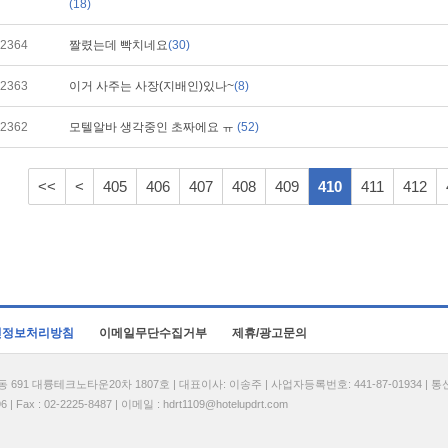
(18)
2364
짤렸는데 빡치네요
(30)
2363
이거 사주는 사장(지배인)있나~
(8)
2362
모텔알바 생각중인 초짜에요 ㅠ
(52)
<<
<
405
406
407
408
409
410
411
412
인정보처리방침
이메일무단수집거부
제휴/광고문의
1 대륭테크노타운20차 1807호 | 대표이사: 이송주 | 사업자등록번호: 441-87-01934 | 
| Fax : 02-2225-8487 | 이메일 :
hdrt1109@hotelupdrt.com