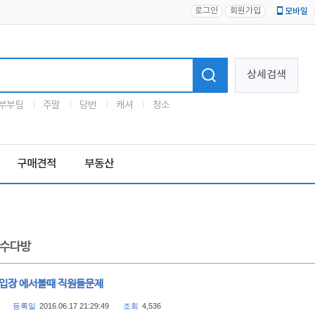
로그인
회원가입
모바일
로고
상세검색
부부팀
주말
당번
캐셔
청소
구매견적
부동산
수다방
 입장 에서볼때 직원들문제
등록일
2016.06.17 21:29:49
조회
4,536