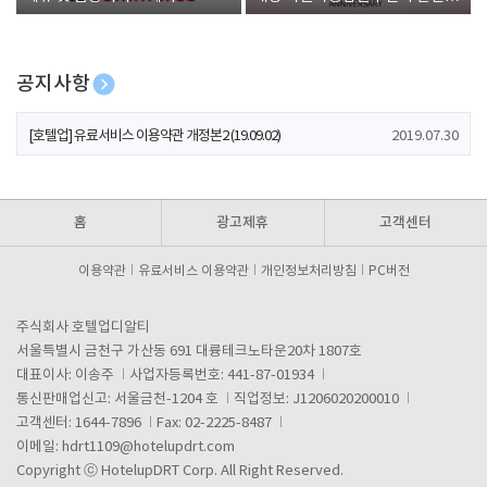
폰 증정
공지사항
[호텔업] 개인정보 처리방침 개정본1 (19.09.02)
2019.07.30
[호텔업] 유료서비스 이용약관 개정본2 (19.09.02)
2019.07.30
[호텔업] 개인정보 처리방침 개정본2 (19.09.02)
2019.07.30
홈
광고제휴
고객센터
이용약관
유료서비스 이용약관
개인정보처리방침
PC버전
주식회사 호텔업디알티
서울특별시 금천구 가산동 691 대륭테크노타운20차 1807호
대표이사: 이송주
사업자등록번호: 441-87-01934
통신판매업신고: 서울금천-1204 호
직업정보: J1206020200010
고객센터: 1644-7896
Fax: 02-2225-8487
이메일:
hdrt1109@hotelupdrt.com
Copyright ⓒ HotelupDRT Corp. All Right Reserved.