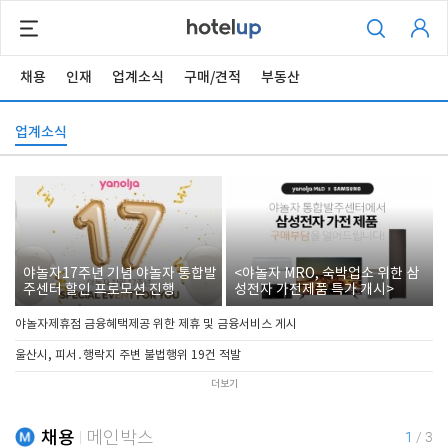
채용
인재
업계소식
구매/견적
부동산
업계소식
야놀자17주년 기념 야놀자 통합발
<야놀자 MRO, 숙박업소 위한 삼
주센터 할인 프로모션 진행
성전자 가전제품 특가 개시>
야놀자제휴점 금융혜택제공 위한 제휴 및 금융서비스 게시
울산시, 피서․행락지 주변 불법행위 19건 적발
더보기
채용
메인박스
1
/
3