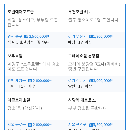
호텔에어포트준
부천호텔 키노
베팅, 청소이모, 부부팀 모집
급구 청소이모 1명 구합니다.
합니다.
인천 중구
월
2,500,000원
경기 부천시
월
2,800,000원
객실 및 호텔청소
경력무관
베팅
1년 이상
보우호텔
그레이호텔 분당점
계양구 *보우호텔* 에서 청소
그레이 분당점 3교대(격비비)
이모 모집합니다.
당번 구인합니다.
인천 계양구
월
2,600,000원
경기 성남시
월
3,000,000원
메이드
1년 이상
당번
1년 이상
레몬트리호텔
사당역 메트로21
청소1명 (객실26개)
부부 청소팀 구합니다
서울 종로구
월
2,600,000원
서울 관악구
월
5,800,000원