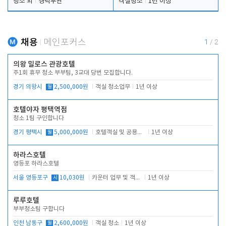
청소 외
경력무관
객실청소
1년 이상
채용
메인포커스
1
/
2
의왕 밀로스 관광호텔
주1회 휴무 청소 부부팀, 3교대 당번 모집합니다.
경기 의왕시
월
2,500,000원
객실 청소업무
1년 이상
호텔야자 평택역점
청소 1팀 구인합니다
경기 평택시
월
5,000,000원
호텔객실 및 공용시설 청소 관리
1년 이상
하라스호텔
영등포 하라스호텔
서울 영등포구
시
10,030원
카운터 업무 및 객실관리(청소상태 확인, 객실판매)
1년 이상
루루호텔
부부청소팀 구합니다
인천 남동구
월
2,600,000원
객실 청소
1년 이상