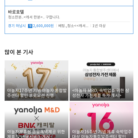
바로호텔
청소한분..<캐셔 한분>.. 구합니다.
경기 하남시
월
2,600,000원
베팅.,청소<<캐셔 모셔봅니다.
1년 이상
많이 본 기사
야놀자17주년 기념 야놀자 통합발
<야놀자 MRO, 숙박업소 위한 삼
주센터 할인 프로모션 진행
성전자 가전제품 특가 개시>
야놀자제휴점 금융혜택제공 위한
야놀자16주년 기념 제휴 숙박업주
제휴 및 금융서비스 게시
대상 야놀자통합발주센터 할인쿠