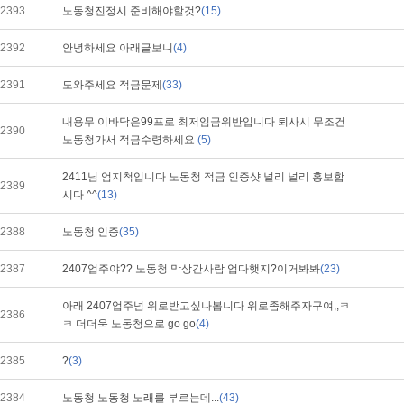
2393
노동청진정시 준비해야할것?
(15)
2392
안녕하세요 아래글보니
(4)
2391
도와주세요 적금문제
(33)
내용무 이바닥은99프로 최저임금위반입니다 퇴사시 무조건
2390
노동청가서 적금수령하세요
(5)
2411님 엄지척입니다 노동청 적금 인증샷 널리 널리 홍보합
2389
시다 ^^
(13)
2388
노동청 인증
(35)
2387
2407업주야?? 노동청 막상간사람 업다햇지?이거봐봐
(23)
아래 2407업주넘 위로받고싶나봅니다 위로좀해주자구여,,ㅋ
2386
ㅋ 더더욱 노동청으로 go go
(4)
2385
?
(3)
2384
노동청 노동청 노래를 부르는데...
(43)