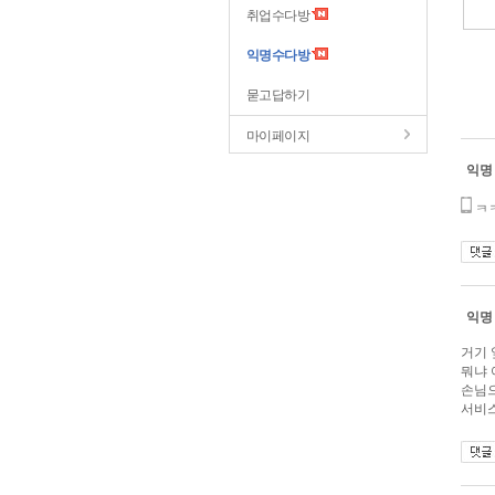
취업수다방
익명수다방
묻고답하기
마이페이지