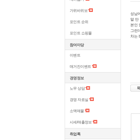
가위바위보
성남에
말 만
포인트 순위
본인 
그런데
포인트 쇼핑몰
차는 
참여마당
이벤트
매거진이벤트
경영정보
노무 상담
경영 자료실
소액매물
시세/매출정보
취업톡