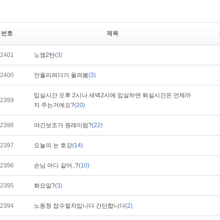
번호
제목
2401
노잼2탄
(3)
2400
안올리려다가 올려봄
(3)
입실시간 오후 2시나 새벽2시에 입실하면 퇴실시간은 언제까
2399
지 주는거에요?
(20)
2398
야간보조가 원래이럼?
(22)
2397
오늘의 눈 호강
(14)
2396
손님 어디 같어..?
(10)
2395
화요일?
(3)
2394
노동청 접수절차입니다 간단합니다
(2)