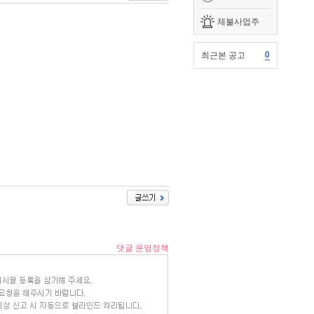
체불사업주
0
최근본 공고