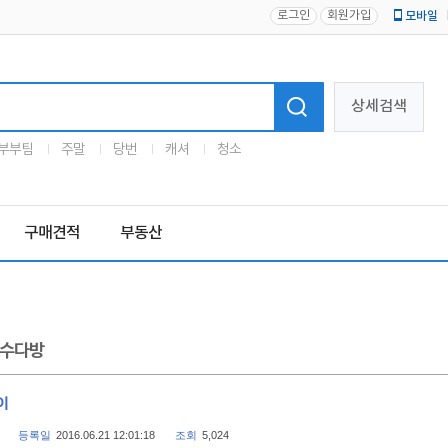
로그인
회원가입
모바일
로고
상세검색
부부팀
주말
당번
캐셔
청소
구매견적
부동산
수다방
이
등록일
2016.06.21 12:01:18
조회
5,024