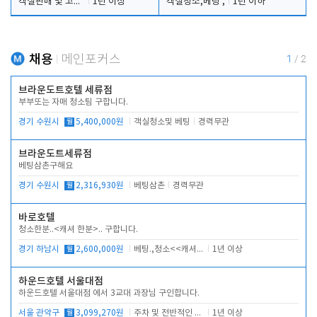
객실판매 및 고객응대
1년 이상
객실청소,베팅 ,
1년 이하
채용
메인포커스
1
/
2
브라운도트호텔 세류점
부부또는 자매 청소팀 구합니다.
경기 수원시
월
5,400,000원
객실청소및 베팅
경력무관
브라운도트세류점
베팅삼촌구해요
경기 수원시
월
2,316,930원
베팅삼촌
경력무관
바로호텔
청소한분..<캐셔 한분>.. 구합니다.
경기 하남시
월
2,600,000원
베팅.,청소<<캐셔 모셔봅니다.
1년 이상
하운드호텔 서울대점
하운드호텔 서울대점 에서 3교대 과장님 구인합니다.
서울 관악구
월
3,099,270원
주차 및 전반적인 당번업무
1년 이상