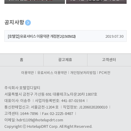
폰 증정
공지사항
[호텔업] 개인정보 처리방침 개정본1 (19.09.02)
2019.07.30
[호텔업] 유료서비스 이용약관 개정본2 (19.09.02)
2019.07.30
[호텔업] 개인정보 처리방침 개정본2 (19.09.02)
2019.07.30
홈
광고제휴
고객센터
이용약관
유료서비스 이용약관
개인정보처리방침
PC버전
주식회사 호텔업디알티
서울특별시 금천구 가산동 691 대륭테크노타운20차 1807호
대표이사: 이송주
사업자등록번호: 441-87-01934
통신판매업신고: 서울금천-1204 호
직업정보: J1206020200010
고객센터: 1644-7896
Fax: 02-2225-8487
이메일:
hdrt1109@hotelupdrt.com
Copyright ⓒ HotelupDRT Corp. All Right Reserved.