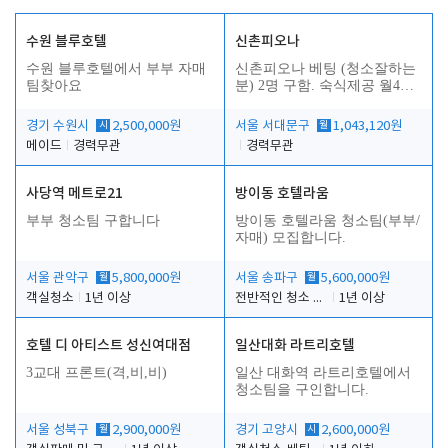
수원 블루호텔
신촌피오나
수원 블루호텔에서 부부 자매
신촌피오나 베팅 (청소잘하는
팀찾아요
분) 2명 구함. 숙식제공 월4회
휴무
경기 수원시
시
2,500,000원
서울 서대문구
월
1,043,120원
메이드
경력무관
경력무관
사당역 메트로21
방이동 호텔라움
부부 청소팀 구합니다
방이동 호텔라움 청소팀(부부/
자매) 모집합니다.
서울 관악구
월
5,800,000원
서울 송파구
월
5,600,000원
객실청소
1년 이상
전반적인 청소 업무(객실청소.객실정리)
1년 이상
호텔 디 아티스트 성신여대점
일산대화 라트리호텔
3교대 프론트(격,비,비)
일산 대화역 라트리호텔에서
청소팀을 구인합니다.
서울 성북구
월
2,900,000원
경기 고양시
시
2,600,000원