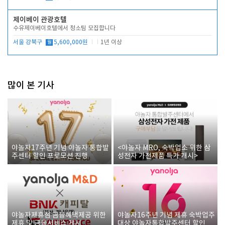
제이베이 관광호텔
수유제이베이호텔에서 청소팀 모집합니다
서울 강북구
월
5,600,000원
1년 이상
많이 본 기사
야놀자17주년 기념 야놀자 통합발
<야놀자 MRO, 숙박업소 위한 삼
주센터 할인 프로모션 진행
성전자 가전제품 특가 개시>
야놀자제휴점 금융혜택제공 위한
야놀자16주년 기념 제휴 숙박업주
제휴 및 금융서비스 게시
대상 야놀자통합발주센터 할인쿠