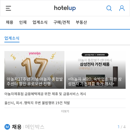
채용
인재
업계소식
구매/견적
부동산
업계소식
야놀자17주년 기념 야놀자 통합발
<야놀자 MRO, 숙박업소 위한 삼
주센터 할인 프로모션 진행
성전자 가전제품 특가 개시>
야놀자제휴점 금융혜택제공 위한 제휴 및 금융서비스 게시
울산시, 피서․행락지 주변 불법행위 19건 적발
더보기
채용
메인박스
1
/
4