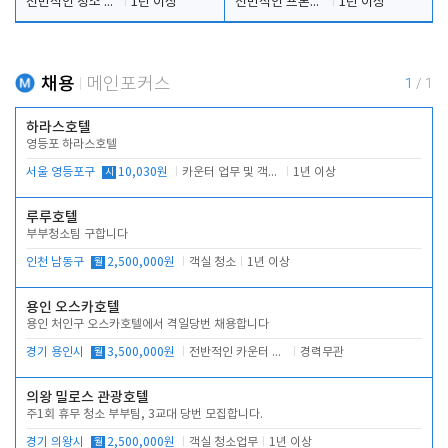
전반적인 청소 업무(객실청소.객실정리)
1년 이상
전반적인 프론트 당번업무
1년 이상
채용
메인포커스
1
/
1
하라스호텔
영등포 하라스호텔
서울 영등포구
시
10,030원
카운터 업무 및 객실관리(청소상태 확인, 객실판매)
1년 이상
루루호텔
부부청소팀 구합니다
인천 남동구
월
2,500,000원
객실 청소
1년 이상
용인 오스카호텔
용인 처인구 오스카호텔에서 격일당번 채용합니다
경기 용인시
월
3,500,000원
전반적인 카운터 업무
경력무관
의왕 밀로스 관광호텔
주1회 휴무 청소 부부팀, 3교대 당번 모집합니다.
경기 의왕시
월
2,500,000원
객실 청소업무
1년 이상