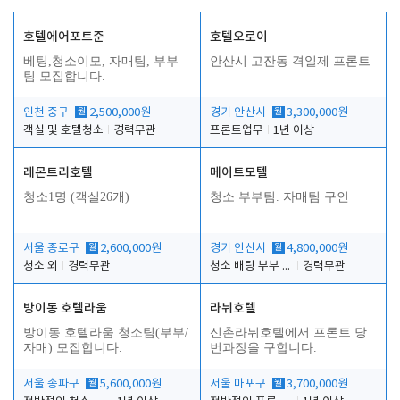
호텔에어포트준
호텔오로이
베팅,청소이모, 자매팀, 부부
안산시 고잔동 격일제 프론트
팀 모집합니다.
인천 중구
월
2,500,000원
경기 안산시
월
3,300,000원
객실 및 호텔청소
경력무관
프론트업무
1년 이상
레몬트리호텔
메이트모텔
청소1명 (객실26개)
청소 부부팀. 자매팀 구인
서울 종로구
월
2,600,000원
경기 안산시
월
4,800,000원
청소 외
경력무관
청소 배팅 부부 구합니다
경력무관
방이동 호텔라움
라뉘호텔
방이동 호텔라움 청소팀(부부/
신촌라뉘호텔에서 프론트 당
자매) 모집합니다.
번과장을 구합니다.
서울 송파구
월
5,600,000원
서울 마포구
월
3,700,000원