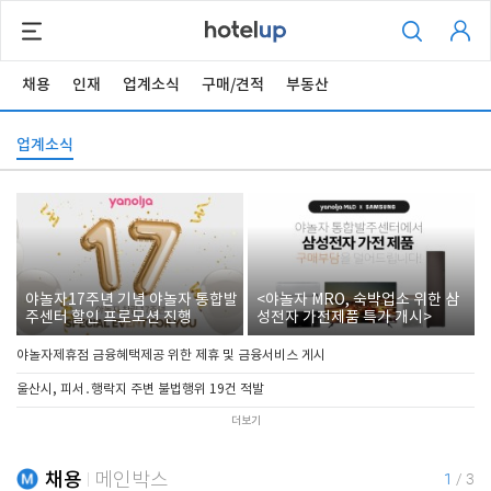
채용
인재
업계소식
구매/견적
부동산
업계소식
야놀자17주년 기념 야놀자 통합발
<야놀자 MRO, 숙박업소 위한 삼
주센터 할인 프로모션 진행
성전자 가전제품 특가 개시>
야놀자제휴점 금융혜택제공 위한 제휴 및 금융서비스 게시
울산시, 피서․행락지 주변 불법행위 19건 적발
더보기
채용
메인박스
1
/
3