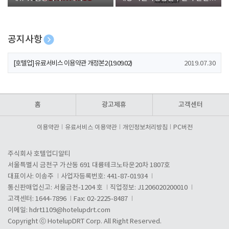
폰 증정
공지사항
[호텔업] 개인정보 처리방침 개정본1 (19.09.02)
2019.07.30
[호텔업] 유료서비스 이용약관 개정본2 (19.09.02)
2019.07.30
[호텔업] 개인정보 처리방침 개정본2 (19.09.02)
2019.07.30
홈
광고제휴
고객센터
이용약관
유료서비스 이용약관
개인정보처리방침
PC버전
주식회사 호텔업디알티
서울특별시 금천구 가산동 691 대륭테크노타운20차 1807호
대표이사: 이송주
사업자등록번호: 441-87-01934
통신판매업신고: 서울금천-1204 호
직업정보: J1206020200010
고객센터: 1644-7896
Fax: 02-2225-8487
이메일:
hdrt1109@hotelupdrt.com
Copyright ⓒ HotelupDRT Corp. All Right Reserved.