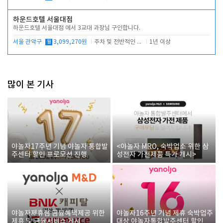
하운드호텔 서울대점
하운드호텔 서울대점 에서 3교대 과장님 구인합니다.
서울 관악구
월
3,099,270원
주차 및 전반적인 당번업무
1년 이상
많이 본 기사
야놀자17주년 기념 야놀자 통합발
<야놀자 MRO, 숙박업소 위한 삼
주센터 할인 프로모션 진행
성전자 가전제품 특가 개시>
야놀자제휴점 금융혜택제공 위한
야놀자16주년 기념 제휴 숙박업주
제휴 및 금융서비스 게시
대상 야놀자통합발주센터 할인쿠