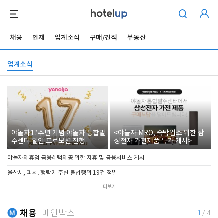
채용
인재
업계소식
구매/견적
부동산
업계소식
야놀자17주년 기념 야놀자 통합발
<야놀자 MRO, 숙박업소 위한 삼
주센터 할인 프로모션 진행
성전자 가전제품 특가 개시>
야놀자제휴점 금융혜택제공 위한 제휴 및 금융서비스 게시
울산시, 피서․행락지 주변 불법행위 19건 적발
더보기
채용
메인박스
1
/
4