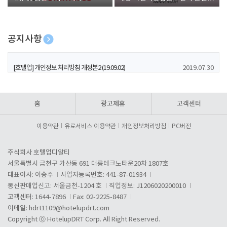
폰 증정
공지사항
[호텔업] 유료서비스 이용약관 개정본2 (19.09.02)
2019.07.30
[호텔업] 개인정보 처리방침 개정본2 (19.09.02)
2019.07.30
[호텔업] 개인정보 처리방침 개정본1 (19.09.02)
2019.07.30
홈
광고제휴
고객센터
이용약관
유료서비스 이용약관
개인정보처리방침
PC버전
주식회사 호텔업디알티
서울특별시 금천구 가산동 691 대륭테크노타운20차 1807호
대표이사: 이송주
사업자등록번호: 441-87-01934
통신판매업신고: 서울금천-1204 호
직업정보: J1206020200010
고객센터: 1644-7896
Fax: 02-2225-8487
이메일:
hdrt1109@hotelupdrt.com
Copyright ⓒ HotelupDRT Corp. All Right Reserved.