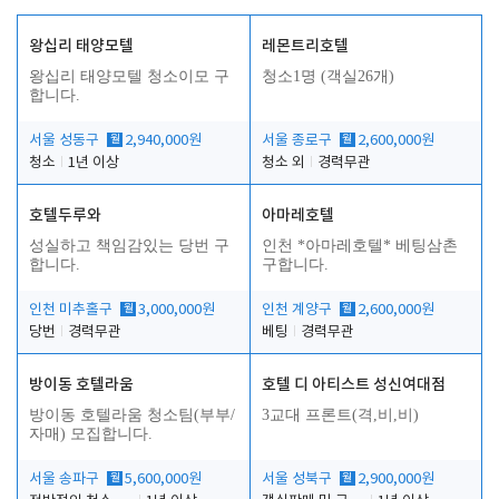
왕십리 태양모텔
레몬트리호텔
왕십리 태양모텔 청소이모 구
청소1명 (객실26개)
합니다.
서울 성동구
월
2,940,000원
서울 종로구
월
2,600,000원
청소
1년 이상
청소 외
경력무관
호텔두루와
아마레호텔
성실하고 책임감있는 당번 구
인천 *아마레호텔* 베팅삼촌
합니다.
구합니다.
인천 미추홀구
월
3,000,000원
인천 계양구
월
2,600,000원
당번
경력무관
베팅
경력무관
방이동 호텔라움
호텔 디 아티스트 성신여대점
방이동 호텔라움 청소팀(부부/
3교대 프론트(격,비,비)
자매) 모집합니다.
서울 송파구
월
5,600,000원
서울 성북구
월
2,900,000원