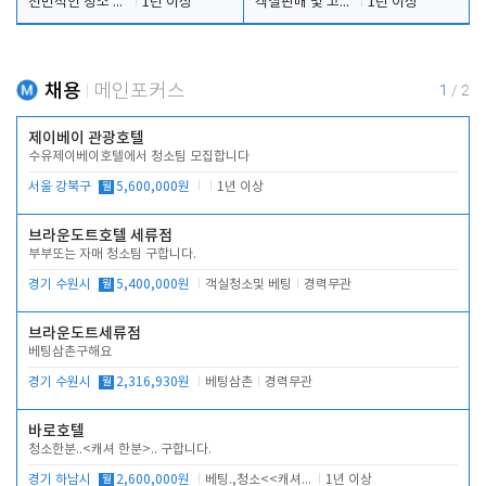
전반적인 청소 업무(객실청소.객실정리)
1년 이상
객실판매 및 고객응대
1년 이상
채용
메인포커스
1
/
2
제이베이 관광호텔
수유제이베이호텔에서 청소팀 모집합니다
서울 강북구
월
5,600,000원
1년 이상
브라운도트호텔 세류점
부부또는 자매 청소팀 구합니다.
경기 수원시
월
5,400,000원
객실청소및 베팅
경력무관
브라운도트세류점
베팅삼촌구해요
경기 수원시
월
2,316,930원
베팅삼촌
경력무관
바로호텔
청소한분..<캐셔 한분>.. 구합니다.
경기 하남시
월
2,600,000원
베팅.,청소<<캐셔 모셔봅니다.
1년 이상