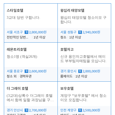
스타일호텔
왕십리 태양모텔
3교대 당번 구합니다.
왕십리 태양모텔 청소이모 구
합니다.
서울 서초구
월
2,800,000원
서울 성동구
월
2,940,000원
전반적인 당번업무
1년 이상
청소
1년 이상
레몬트리호텔
호텔자고
인
청소1명 (객실26개)
신규 용인자고호텔에서 메이
드 부부팀자매팀을 모십니다.
서울 종로구
월
2,600,000원
경기 용인시
월
2,800,000원
청소 외
경력무관
룸메이드
1년 이상
더 그레이 호텔
보우호텔
(3교대)상록수 더그레이 호텔
계양구 *보우호텔* 에서 청소
에서 함께 일할 과장님을 구합
이모 모집합니다.
니다.
경기 안산시
월
2,700,000원
인천 계양구
월
2,500,000원