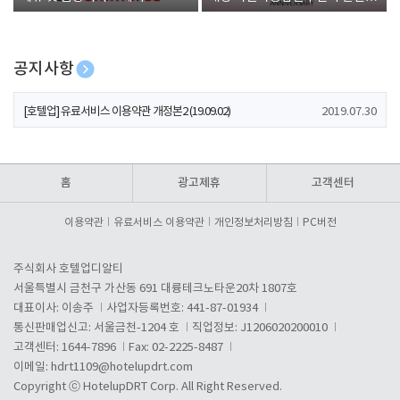
폰 증정
공지사항
[호텔업] 개인정보 처리방침 개정본1 (19.09.02)
2019.07.30
[호텔업] 유료서비스 이용약관 개정본2 (19.09.02)
2019.07.30
[호텔업] 개인정보 처리방침 개정본2 (19.09.02)
2019.07.30
홈
광고제휴
고객센터
이용약관
유료서비스 이용약관
개인정보처리방침
PC버전
주식회사 호텔업디알티
서울특별시 금천구 가산동 691 대륭테크노타운20차 1807호
대표이사: 이송주
사업자등록번호: 441-87-01934
통신판매업신고: 서울금천-1204 호
직업정보: J1206020200010
고객센터: 1644-7896
Fax: 02-2225-8487
이메일:
hdrt1109@hotelupdrt.com
Copyright ⓒ HotelupDRT Corp. All Right Reserved.