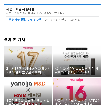
하운드호텔 서울대점
하운드호텔 서울대점 에서 3교대 과장님 구인합니다.
서울 관악구
월
3,099,270원
주차 및 전반적인 당번업무
1년 이상
많이 본 기사
야놀자17주년 기념 야놀자 통합발
<야놀자 MRO, 숙박업소 위한 삼
주센터 할인 프로모션 진행
성전자 가전제품 특가 개시>
야놀자제휴점 금융혜택제공 위한
야놀자16주년 기념 제휴 숙박업주
제휴 및 금융서비스 게시
대상 야놀자통합발주센터 할인쿠