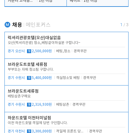
카운터 고객응대 및 야간더블청소
1년 이상
메이드
1년 이상
채용
메인포커스
1
/
3
럭셔리관광호텔(오산)대실없음
오산(럭셔리관광) 청소,베팅같이하실분 구합니다~
경기 오산시
월
2,500,000원
베팅,청소
경력무관
브라운도트호텔 세류점
부부또는 자매 청소팀 구합니다.
경기 수원시
월
5,400,000원
객실청소및 베팅
경력무관
브라운도트세류점
베팅삼촌구해요
경기 수원시
월
2,316,930원
베팅삼촌
경력무관
하운드호텔 이천터미널점
이천 하운드호텔 격일제 당번 구인합니다.
경기 이천시
월
3,300,000원
격일제 프론트 당번 업무로 주차 및 객실 점검
경력무관