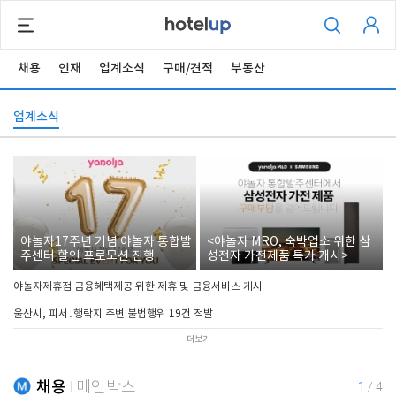
채용
인재
업계소식
구매/견적
부동산
업계소식
야놀자17주년 기념 야놀자 통합발
<야놀자 MRO, 숙박업소 위한 삼
주센터 할인 프로모션 진행
성전자 가전제품 특가 개시>
야놀자제휴점 금융혜택제공 위한 제휴 및 금융서비스 게시
울산시, 피서․행락지 주변 불법행위 19건 적발
더보기
채용
메인박스
1
/
4