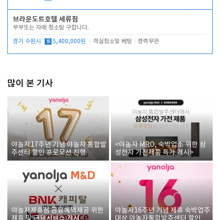
브라운도트호텔 세류점
부부또는 자매 청소팀 구합니다.
경기 수원시
월
5,400,000원
객실청소및 베팅
경력무관
많이 본 기사
야놀자17주년 기념 야놀자 통합발
<야놀자 MRO, 숙박업소 위한 삼
주센터 할인 프로모션 진행
성전자 가전제품 특가 개시>
야놀자제휴점 금융혜택제공 위한
야놀자16주년 기념 제휴 숙박업주
제휴 및 금융서비스 게시
대상 야놀자통합발주센터 할인쿠