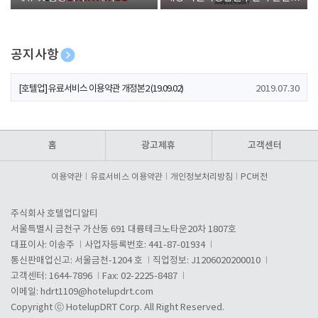
폰 증정
공지사항
[호텔업] 개인정보 처리방침 개정본1 (19.09.02)
2019.07.30
[호텔업] 유료서비스 이용약관 개정본2 (19.09.02)
2019.07.30
[호텔업] 개인정보 처리방침 개정본2 (19.09.02)
2019.07.30
홈
광고제휴
고객센터
이용약관
유료서비스 이용약관
개인정보처리방침
PC버전
주식회사 호텔업디알티
서울특별시 금천구 가산동 691 대륭테크노타운20차 1807호
대표이사: 이송주
사업자등록번호: 441-87-01934
통신판매업신고: 서울금천-1204 호
직업정보: J1206020200010
고객센터: 1644-7896
Fax: 02-2225-8487
이메일:
hdrt1109@hotelupdrt.com
Copyright ⓒ HotelupDRT Corp. All Right Reserved.