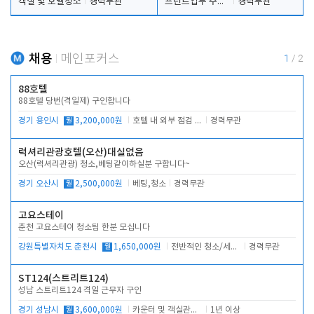
객실 및 호텔청소
경력무관
프런트업무 주간, 야간
경력무관
채용
메인포커스
1
/
2
88호텔
88호텔 당번(격일제) 구인합니다
경기 용인시
월
3,200,000원
호텔 내 외부 점검 및 프런트 운영
경력무관
럭셔리관광호텔(오산)대실없음
오산(럭셔리관광) 청소,베팅같이하실분 구합니다~
경기 오산시
월
2,500,000원
베팅,청소
경력무관
고요스테이
춘천 고요스테이 청소팀 한분 모십니다
강원특별자치도 춘천시
월
1,650,000원
전반적인 청소/세탁업무
경력무관
ST124(스트리트124)
성남 스트리트124 격일 근무자 구인
경기 성남시
월
3,600,000원
카운터 및 객실관리 전반
1년 이상