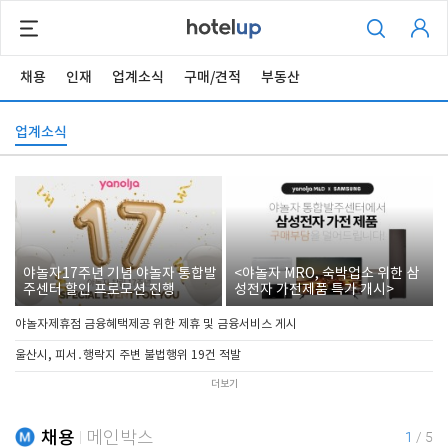
채용
인재
업계소식
구매/견적
부동산
업계소식
야놀자17주년 기념 야놀자 통합발
<야놀자 MRO, 숙박업소 위한 삼
주센터 할인 프로모션 진행
성전자 가전제품 특가 개시>
야놀자제휴점 금융혜택제공 위한 제휴 및 금융서비스 게시
울산시, 피서․행락지 주변 불법행위 19건 적발
더보기
채용
메인박스
1
/
5