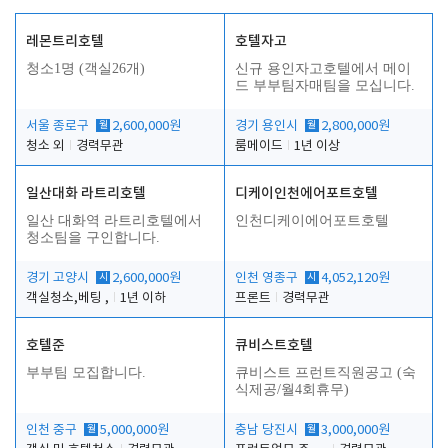
레몬트리호텔
호텔자고
청소1명 (객실26개)
신규 용인자고호텔에서 메이
드 부부팀자매팀을 모십니다.
서울 종로구
월
2,600,000원
경기 용인시
월
2,800,000원
청소 외
경력무관
룸메이드
1년 이상
일산대화 라트리호텔
디케이인천에어포트호텔
일산 대화역 라트리호텔에서
인천디케이에어포트호텔
청소팀을 구인합니다.
경기 고양시
시
2,600,000원
인천 영종구
시
4,052,120원
객실청소,베팅 ,
1년 이하
프론트
경력무관
호텔준
큐비스트호텔
부부팀 모집합니다.
큐비스트 프런트직원공고 (숙
식제공/월4회휴무)
인천 중구
월
5,000,000원
충남 당진시
월
3,000,000원