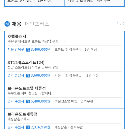
프론트 및 객실관리
1년 이상
객실 및 호텔청소
경력무관
채용
메인포커스
1
/
2
호텔클래시
수유 클래시호텔 프론트 과장님 구합니다.
서울 강북구
월
3,400,000원
프론트 및 객실관리
1년 이상
ST124(스트리트124)
성남 스트리트124 격일 근무자 구인
경기 성남시
월
3,600,000원
카운터 및 객실관리 전반
1년 이상
브라운도트호텔 세류점
부부또는 자매 청소팀 구합니다.
경기 수원시
월
5,400,000원
객실청소및 베팅
경력무관
브라운도트세류점
베팅삼촌구해요
경기 수원시
월
2,316,930원
베팅삼촌
경력무관