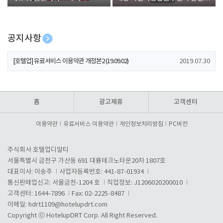
폰 증정
공지사항
[호텔업] 개인정보 처리방침 개정본1 (19.09.02)
2019.07.30
[호텔업] 유료서비스 이용약관 개정본2 (19.09.02)
2019.07.30
[호텔업] 개인정보 처리방침 개정본2 (19.09.02)
2019.07.30
홈
광고제휴
고객센터
이용약관
유료서비스 이용약관
개인정보처리방침
PC버전
주식회사 호텔업디알티
서울특별시 금천구 가산동 691 대륭테크노타운20차 1807호
대표이사: 이송주
사업자등록번호: 441-87-01934
통신판매업신고: 서울금천-1204 호
직업정보: J1206020200010
고객센터: 1644-7896
Fax: 02-2225-8487
이메일:
hdrt1109@hotelupdrt.com
Copyright ⓒ HotelupDRT Corp. All Right Reserved.