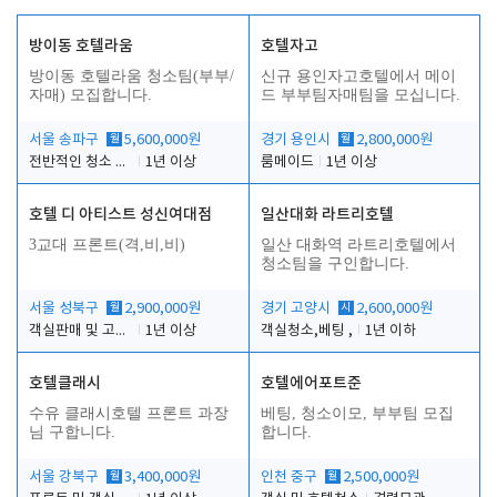
방이동 호텔라움
호텔자고
방이동 호텔라움 청소팀(부부/
신규 용인자고호텔에서 메이
자매) 모집합니다.
드 부부팀자매팀을 모십니다.
서울 송파구
월
5,600,000원
경기 용인시
월
2,800,000원
전반적인 청소 업무(객실청소.객실정리)
1년 이상
룸메이드
1년 이상
호텔 디 아티스트 성신여대점
일산대화 라트리호텔
3교대 프론트(격,비,비)
일산 대화역 라트리호텔에서
청소팀을 구인합니다.
서울 성북구
월
2,900,000원
경기 고양시
시
2,600,000원
객실판매 및 고객응대
1년 이상
객실청소,베팅 ,
1년 이하
호텔클래시
호텔에어포트준
수유 클래시호텔 프론트 과장
베팅, 청소이모, 부부팀 모집
님 구합니다.
합니다.
서울 강북구
월
3,400,000원
인천 중구
월
2,500,000원