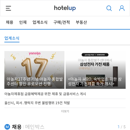
채용
인재
업계소식
구매/견적
부동산
업계소식
야놀자17주년 기념 야놀자 통합발
<야놀자 MRO, 숙박업소 위한 삼
주센터 할인 프로모션 진행
성전자 가전제품 특가 개시>
야놀자제휴점 금융혜택제공 위한 제휴 및 금융서비스 게시
울산시, 피서․행락지 주변 불법행위 19건 적발
더보기
채용
메인박스
1
/
5