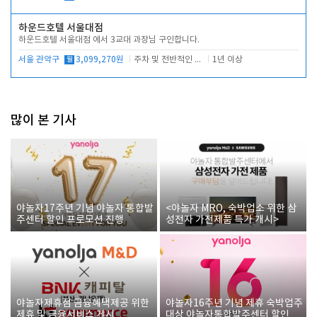
하운드호텔 서울대점
하운드호텔 서울대점 에서 3교대 과장님 구인합니다.
서울 관악구
월
3,099,270원
주차 및 전반적인 당번업무
1년 이상
많이 본 기사
야놀자17주년 기념 야놀자 통합발
<야놀자 MRO, 숙박업소 위한 삼
주센터 할인 프로모션 진행
성전자 가전제품 특가 개시>
야놀자제휴점 금융혜택제공 위한
야놀자16주년 기념 제휴 숙박업주
제휴 및 금융서비스 게시
대상 야놀자통합발주센터 할인쿠