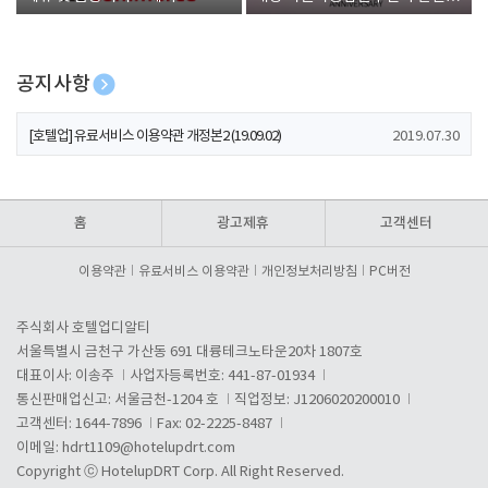
폰 증정
공지사항
[호텔업] 개인정보 처리방침 개정본1 (19.09.02)
2019.07.30
[호텔업] 유료서비스 이용약관 개정본2 (19.09.02)
2019.07.30
[호텔업] 개인정보 처리방침 개정본2 (19.09.02)
2019.07.30
홈
광고제휴
고객센터
이용약관
유료서비스 이용약관
개인정보처리방침
PC버전
주식회사 호텔업디알티
서울특별시 금천구 가산동 691 대륭테크노타운20차 1807호
대표이사: 이송주
사업자등록번호: 441-87-01934
통신판매업신고: 서울금천-1204 호
직업정보: J1206020200010
고객센터: 1644-7896
Fax: 02-2225-8487
이메일:
hdrt1109@hotelupdrt.com
Copyright ⓒ HotelupDRT Corp. All Right Reserved.