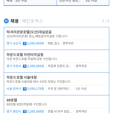
베팅
1년 이상
전반적인 당번업무
1년 이상
채용
메인포커스
1
/
3
럭셔리관광호텔(오산)대실없음
오산(럭셔리관광) 청소,베팅같이하실분 구합니다~
경기 오산시
월
2,500,000원
베팅,청소
경력무관
하운드호텔 이천터미널점
이천 하운드호텔 격일제 당번 구인합니다.
경기 이천시
월
3,300,000원
격일제 프론트 당번 업무로 주차 및 객실 점검
경력무관
하운드호텔 서울대점
하운드호텔 서울대점 에서 3교대 과장님 구인합니다.
서울 관악구
월
3,099,270원
주차 및 전반적인 당번업무
1년 이상
88호텔
88호텔 당번(격일제) 구인합니다
경기 용인시
월
3,200,000원
호텔 내 외부 점검 및 프런트 운영
경력무관