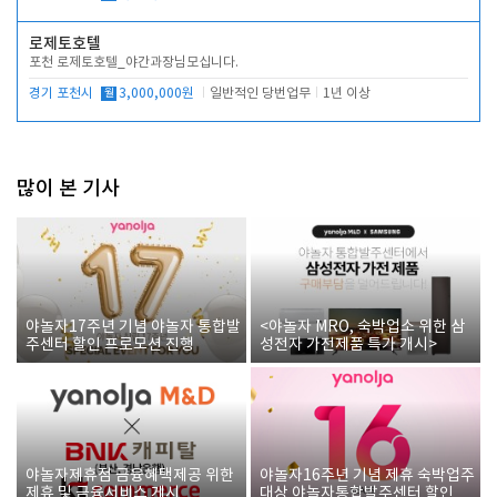
로제토호텔
포천 로제토호텔_야간과장님모십니다.
경기 포천시
월
3,000,000원
일반적인 당번업무
1년 이상
많이 본 기사
야놀자17주년 기념 야놀자 통합발
<야놀자 MRO, 숙박업소 위한 삼
주센터 할인 프로모션 진행
성전자 가전제품 특가 개시>
야놀자제휴점 금융혜택제공 위한
야놀자16주년 기념 제휴 숙박업주
제휴 및 금융서비스 게시
대상 야놀자통합발주센터 할인쿠