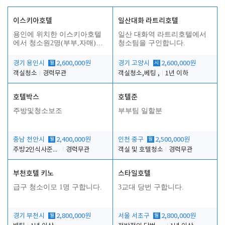
이스키아호텔
일산대화 라트리호텔
용인에 위치한 이스키아호텔
일산 대화역 라트리호텔에서
에서 청소원2명(부부,자매)을
청소팀을 구인합니다.
모집합니다..
경기 용인시
월
2,600,000원
경기 고양시
시
2,600,000원
객실청소
경력무관
객실청소,베팅 ,
1년 이하
호텔박스
호텔준
주방및청소보조
부부팀 일할분
충남 천안시
월
2,400,000원
인천 중구
월
2,500,000원
주방2인식사준비및청소린렌보조
경력무관
객실 및 호텔청소
경력무관
부천호텔 키노
스타일호텔
급구 청소이모 1명 구합니다.
3교대 당번 구합니다.
경기 부천시
월
2,800,000원
서울 서초구
월
2,800,000원