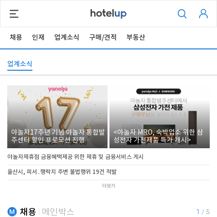
채용
인재
업계소식
구매/견적
부동산
업계소식
야놀자17주년 기념 야놀자 통합발
<야놀자 MRO, 숙박업소 위한 삼
주센터 할인 프로모션 진행
성전자 가전제품 특가 개시>
야놀자제휴점 금융혜택제공 위한 제휴 및 금융서비스 게시
울산시, 피서․행락지 주변 불법행위 19건 적발
더보기
채용
메인박스
1
/
5