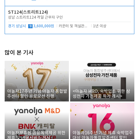
ST124(스트리트124)
성남 스트리트124 격일 근무자 구인
경기 성남시
월
3,600,000원
카운터 및 객실관리 전반
1년 이상
많이 본 기사
야놀자17주년 기념 야놀자 통합발
<야놀자 MRO, 숙박업소 위한 삼
주센터 할인 프로모션 진행
성전자 가전제품 특가 개시>
야놀자제휴점 금융혜택제공 위한
야놀자16주년 기념 제휴 숙박업주
제휴 및 금융서비스 게시
대상 야놀자통합발주센터 할인쿠