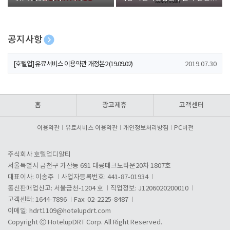
폰 증정
공지사항
[호텔업] 개인정보 처리방침 개정본1 (19.09.02)
2019.07.30
[호텔업] 유료서비스 이용약관 개정본2 (19.09.02)
2019.07.30
[호텔업] 개인정보 처리방침 개정본2 (19.09.02)
2019.07.30
홈
광고제휴
고객센터
이용약관
유료서비스 이용약관
개인정보처리방침
PC버전
주식회사 호텔업디알티
서울특별시 금천구 가산동 691 대륭테크노타운20차 1807호
대표이사: 이송주
사업자등록번호: 441-87-01934
통신판매업신고: 서울금천-1204 호
직업정보: J1206020200010
고객센터: 1644-7896
Fax: 02-2225-8487
이메일:
hdrt1109@hotelupdrt.com
Copyright ⓒ HotelupDRT Corp. All Right Reserved.