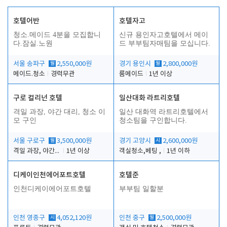
호텔어반
호텔자고
청소.메이드 4분을 모집합니
신규 용인자고호텔에서 메이
다.잠실.노원
드 부부팀자매팀을 모십니다.
서울 송파구
월
2,550,000원
경기 용인시
월
2,800,000원
메이드.청소
경력무관
룸메이드
1년 이상
구로 컬리넌 호텔
일산대화 라트리호텔
격일 과장, 야간 대리, 청소 이
일산 대화역 라트리호텔에서
모 구인
청소팀을 구인합니다.
서울 구로구
월
3,500,000원
경기 고양시
시
2,600,000원
격일 과장, 야간 대리, 청소 이모
1년 이상
객실청소,베팅 ,
1년 이하
디케이인천에어포트호텔
호텔준
인천디케이에어포트호텔
부부팀 일할분
인천 영종구
시
4,052,120원
인천 중구
월
2,500,000원