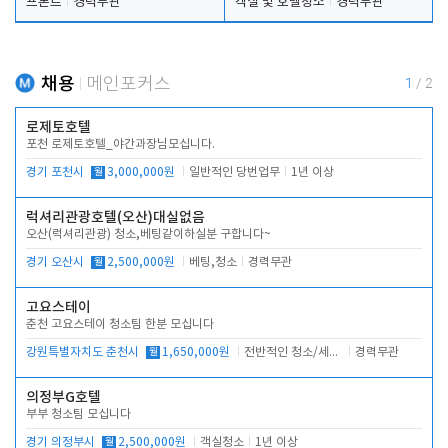
프론트
경력무관
객실 및 호텔청소
경력무관
채용
메인포커스
1
/
2
로제토호텔
포천 로제토호텔_야간과장님모십니다.
경기 포천시
월
3,000,000원
일반적인 당번업무
1년 이상
럭셔리관광호텔(오산)대실없음
오산(럭셔리관광) 청소,베팅같이하실분 구합니다~
경기 오산시
월
2,500,000원
베팅,청소
경력무관
고요스테이
춘천 고요스테이 청소팀 한분 모십니다
강원특별자치도 춘천시
월
1,650,000원
전반적인 청소/세탁업무
경력무관
의정부G호텔
부부 청소팀 모십니다
경기 의정부시
월
2,500,000원
객실청소
1년 이상