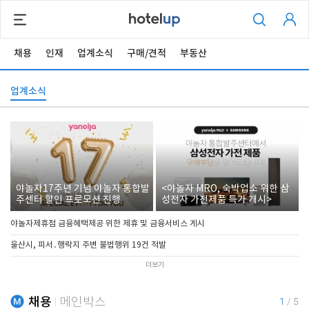
채용
인재
업계소식
구매/견적
부동산
업계소식
야놀자17주년 기념 야놀자 통합발
<야놀자 MRO, 숙박업소 위한 삼
주센터 할인 프로모션 진행
성전자 가전제품 특가 개시>
야놀자제휴점 금융혜택제공 위한 제휴 및 금융서비스 게시
울산시, 피서․행락지 주변 불법행위 19건 적발
더보기
채용
메인박스
1
/
5