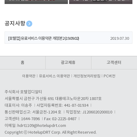
폰 증정
공지사항
[호텔업] 개인정보 처리방침 개정본1 (19.09.02)
2019.07.30
[호텔업] 유료서비스 이용약관 개정본2 (19.09.02)
2019.07.30
[호텔업] 개인정보 처리방침 개정본2 (19.09.02)
2019.07.30
홈
광고제휴
고객센터
이용약관
유료서비스 이용약관
개인정보처리방침
PC버전
주식회사 호텔업디알티
서울특별시 금천구 가산동 691 대륭테크노타운20차 1807호
대표이사: 이송주
사업자등록번호: 441-87-01934
통신판매업신고: 서울금천-1204 호
직업정보: J1206020200010
고객센터: 1644-7896
Fax: 02-2225-8487
이메일:
hdrt1109@hotelupdrt.com
Copyright ⓒ HotelupDRT Corp. All Right Reserved.