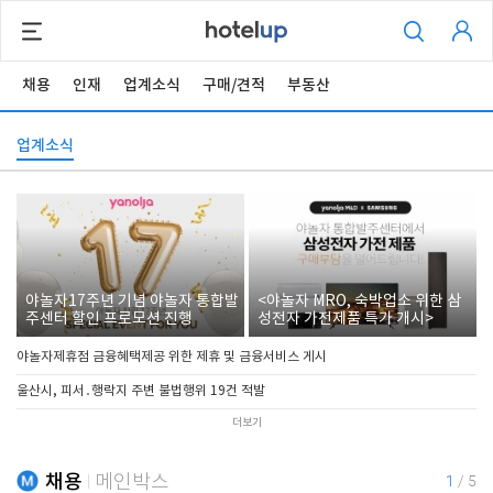
채용
인재
업계소식
구매/견적
부동산
업계소식
야놀자17주년 기념 야놀자 통합발
<야놀자 MRO, 숙박업소 위한 삼
주센터 할인 프로모션 진행
성전자 가전제품 특가 개시>
야놀자제휴점 금융혜택제공 위한 제휴 및 금융서비스 게시
울산시, 피서․행락지 주변 불법행위 19건 적발
더보기
채용
메인박스
1
/
5