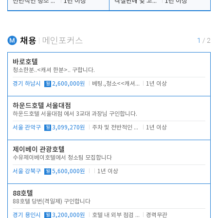
전반적인 청소 업무(객실청소.객실정리)
1년 이상
객실판매 및 고객응대
1년 이상
채용
메인포커스
1
/
2
바로호텔
청소한분..<캐셔 한분>.. 구합니다.
경기 하남시
월
2,600,000원
베팅.,청소<<캐셔 모셔봅니다.
1년 이상
하운드호텔 서울대점
하운드호텔 서울대점 에서 3교대 과장님 구인합니다.
서울 관악구
월
3,099,270원
주차 및 전반적인 당번업무
1년 이상
제이베이 관광호텔
수유제이베이호텔에서 청소팀 모집합니다
서울 강북구
월
5,600,000원
1년 이상
88호텔
88호텔 당번(격일제) 구인합니다
경기 용인시
월
3,200,000원
호텔 내 외부 점검 및 프런트 운영
경력무관