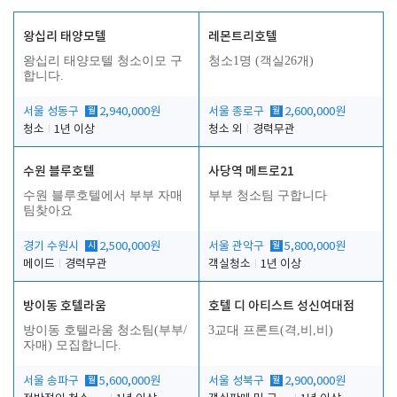
왕십리 태양모텔
레몬트리호텔
왕십리 태양모텔 청소이모 구
청소1명 (객실26개)
합니다.
서울 성동구
월
2,940,000원
서울 종로구
월
2,600,000원
청소
1년 이상
청소 외
경력무관
수원 블루호텔
사당역 메트로21
수원 블루호텔에서 부부 자매
부부 청소팀 구합니다
팀찾아요
경기 수원시
시
2,500,000원
서울 관악구
월
5,800,000원
메이드
경력무관
객실청소
1년 이상
방이동 호텔라움
호텔 디 아티스트 성신여대점
방이동 호텔라움 청소팀(부부/
3교대 프론트(격,비,비)
자매) 모집합니다.
서울 송파구
월
5,600,000원
서울 성북구
월
2,900,000원