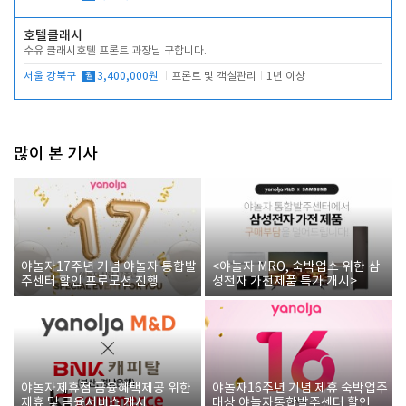
호텔클래시
수유 클래시호텔 프론트 과장님 구합니다.
서울 강북구
월
3,400,000원
프론트 및 객실관리
1년 이상
많이 본 기사
야놀자17주년 기념 야놀자 통합발
<야놀자 MRO, 숙박업소 위한 삼
주센터 할인 프로모션 진행
성전자 가전제품 특가 개시>
야놀자제휴점 금융혜택제공 위한
야놀자16주년 기념 제휴 숙박업주
제휴 및 금융서비스 게시
대상 야놀자통합발주센터 할인쿠