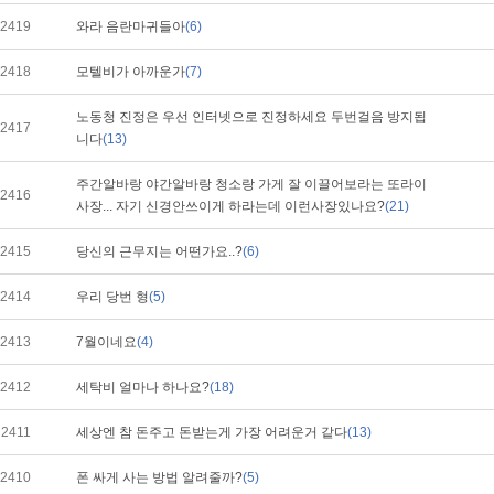
2419
와라 음란마귀들아
(6)
2418
모텔비가 아까운가
(7)
노동청 진정은 우선 인터넷으로 진정하세요 두번걸음 방지됩
2417
니다
(13)
주간알바랑 야간알바랑 청소랑 가게 잘 이끌어보라는 또라이
2416
사장... 자기 신경안쓰이게 하라는데 이런사장있나요?
(21)
2415
당신의 근무지는 어떤가요..?
(6)
2414
우리 당번 형
(5)
2413
7월이네요
(4)
2412
세탁비 얼마나 하나요?
(18)
2411
세상엔 참 돈주고 돈받는게 가장 어려운거 같다
(13)
2410
폰 싸게 사는 방법 알려줄까?
(5)