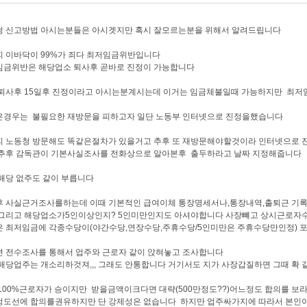
청 신고방법 아시는분들은 아시겟지만 혹시 잘모르는분을 위해서 알려드립니다
 이바닥이 99%가 죄다 최저임금위반입니다
임금위반은 해당업소 퇴사후 곧바로 진정이 가능합니다
퇴사후 15일후 진정이라고 아시는분계시는데 이거는 임금체불일때 가능하지만 최저
은경우는 불필요한 재방문을 피하고자 일단 노동부 인터넷으로 진정을했습니다
피 노동청 방문해도 똑같은절차가 있을거고 추후 또 재방문해야할것이라 인터넷으로
 추후 감독관이 기본사실조사를 전화상으로 알아본후 출두하라고 날짜 지정해줍니다
해당 없주도 같이 부릅니다
후 사실근거조사를하는데 이때 기본적인 급여이체 통장명세서나,통장내역,출퇴근 기
 그리고 해당업소가5인이상인지? 5인미만인지도 아셔야합니다 사장뺴고 상시근로자
 최저임금에 각종수당이(야간수당,연장수당,주휴수당/5인미만은 주휴수당만인정) 
 전수조사를 통해서 업주와 근로자 같이 앉혀놓고 조사합니다
해당업주는 개소리하것져,,, 그래도 안통합니다 거기서도 지가 사장갑질하면 그때 확 
100%근로자가 승이지만 받을금액이크다면 대략(500만정도??)어느정도 합의를 보
정도선에 합의를권유하지만 단 강제성은 없습니다 하지만 업주싸가지에 따라서 본인이