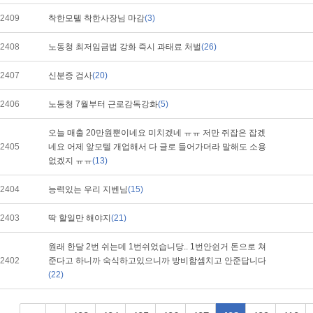
2409
착한모텔 착한사장님 마감
(3)
2408
노동청 최저임금법 강화 즉시 과태료 처벌
(26)
2407
신분증 검사
(20)
2406
노동청 7월부터 근로감독강화
(5)
오늘 매출 20만원뿐이네요 미치겠네 ㅠㅠ 저만 쥐잡은 잡겠
2405
네요 어제 앞모텔 개업해서 다 글로 들어가더라 말해도 소용
없겠지 ㅠㅠ
(13)
2404
능력있는 우리 지벤님
(15)
2403
딱 할일만 해야지
(21)
원래 한달 2번 쉬는데 1번쉬었습니당.. 1번안쉰거 돈으로 쳐
2402
준다고 하니까 숙식하고있으니까 방비함셈치고 안준답니다
(22)