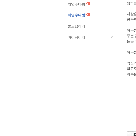
령하
취업수다방
저같은
익명수다방
한푼
묻고답하기
아무
주는 
마이페이지
들은
아무
막상
참고로
아무튼