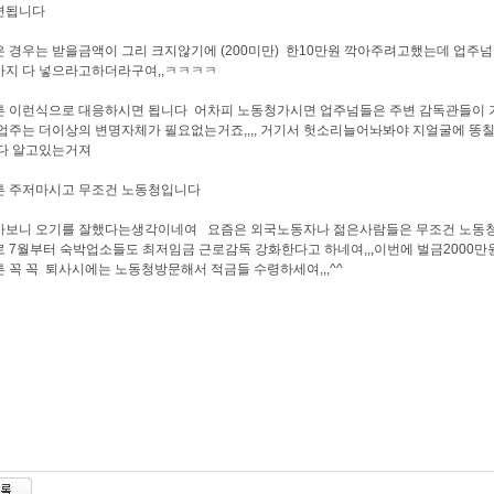
면됩니다
 경우는 받을금액이 그리 크지않기에 (200미만) 한10만원 깍아주려고했는데 업주
까지 다 넣으라고하더라구여,,ㅋㅋㅋㅋ
튼 이런식으로 대응하시면 됩니다
어차피 노동청가시면 업주넘들은 주변 감독관들이 
업주는 더이상의 변명자체가 필요없는거죠,,,, 거기서 헛소리늘어놔봐야 지얼굴에 
 다 알고있는거져
튼 주저마시고 무조건 노동청입니다
가보니 오기를 잘했다는생각이네여 요즘은 외국노동자나 젊은사람들은 무조건 노동
 7월부터 숙박업소들도 최저임금 근로감독 강화한다고 하네여,,,이번에 벌금2000만
 꼭 꼭 퇴사시에는 노동청방문해서 적금들 수령하세여,,,^^