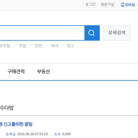
로그인
회원가입
모바일
로고
상세검색
부부팀
주말
당번
캐셔
청소
구매견적
부동산
수다방
청 신고를위한 꿀팁
등록일
2016.06.26 07:53:23
조회
5,699