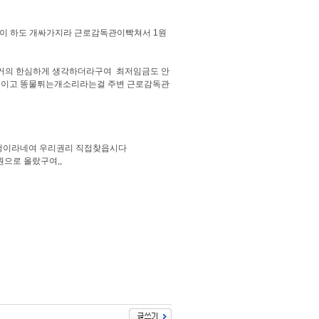
넘이 하도 개싸가지라 근로감독관이빡쳐서 1원
거의 한심하게 생각하더라구여 최저임금도 안
똥칠이고 똥물튀는개소리라는걸 주변 근로감독관
청이라네여 우리권리 직접찾읍시다
원으로 올랐구여,,