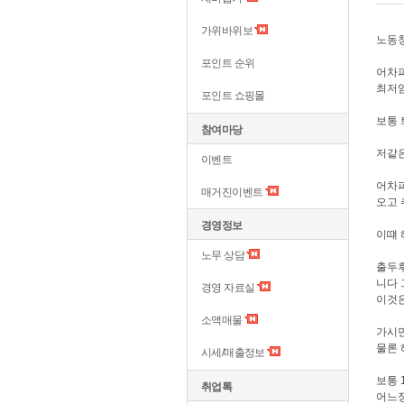
가위바위보
노동
포인트 순위
어차피
최저
포인트 쇼핑몰
보통 
참여마당
저같
이벤트
어차
매거진이벤트
오고
경영정보
이떄 
노무 상담
출두
니다
경영 자료실
이것은
소액매물
가시면
물론 
시세/매출정보
보통 
취업톡
어느