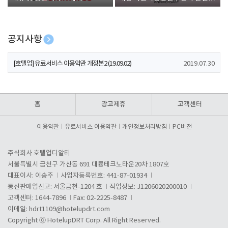
폰 증정
공지사항
[호텔업] 개인정보 처리방침 개정본1 (19.09.02)
2019.07.30
[호텔업] 유료서비스 이용약관 개정본2 (19.09.02)
2019.07.30
[호텔업] 개인정보 처리방침 개정본2 (19.09.02)
2019.07.30
홈
광고제휴
고객센터
이용약관
유료서비스 이용약관
개인정보처리방침
PC버전
주식회사 호텔업디알티
서울특별시 금천구 가산동 691 대륭테크노타운20차 1807호
대표이사: 이송주
사업자등록번호: 441-87-01934
통신판매업신고: 서울금천-1204 호
직업정보: J1206020200010
고객센터: 1644-7896
Fax: 02-2225-8487
이메일:
hdrt1109@hotelupdrt.com
Copyright ⓒ HotelupDRT Corp. All Right Reserved.