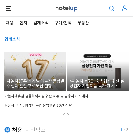
채용
인재
업계소식
구매/견적
부동산
업계소식
야놀자17주년 기념 야놀자 통합발
<야놀자 MRO, 숙박업소 위한 삼
주센터 할인 프로모션 진행
성전자 가전제품 특가 개시>
야놀자제휴점 금융혜택제공 위한 제휴 및 금융서비스 게시
울산시, 피서․행락지 주변 불법행위 19건 적발
더보기
채용
메인박스
1
/
3