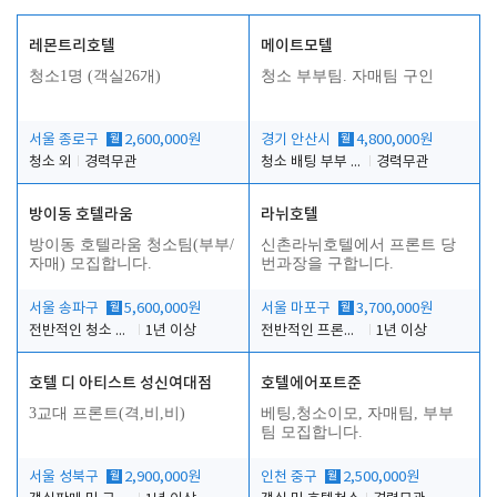
레몬트리호텔
메이트모텔
청소1명 (객실26개)
청소 부부팀. 자매팀 구인
서울 종로구
월
2,600,000원
경기 안산시
월
4,800,000원
청소 외
경력무관
청소 배팅 부부 구합니다
경력무관
방이동 호텔라움
라뉘호텔
방이동 호텔라움 청소팀(부부/
신촌라뉘호텔에서 프론트 당
자매) 모집합니다.
번과장을 구합니다.
서울 송파구
월
5,600,000원
서울 마포구
월
3,700,000원
전반적인 청소 업무(객실청소.객실정리)
1년 이상
전반적인 프론트 당번업무
1년 이상
호텔 디 아티스트 성신여대점
호텔에어포트준
3교대 프론트(격,비,비)
베팅,청소이모, 자매팀, 부부
팀 모집합니다.
서울 성북구
월
2,900,000원
인천 중구
월
2,500,000원