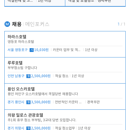
객실판매 및 고객응대
1년 이상
객실 및 호텔청소
경력무관
채용
메인포커스
1
/
1
하라스호텔
영등포 하라스호텔
서울 영등포구
시
10,030원
카운터 업무 및 객실관리(청소상태 확인, 객실판매)
1년 이상
루루호텔
부부청소팀 구합니다
인천 남동구
월
2,500,000원
객실 청소
1년 이상
용인 오스카호텔
용인 처인구 오스카호텔에서 격일당번 채용합니다
경기 용인시
월
3,500,000원
전반적인 카운터 업무
경력무관
의왕 밀로스 관광호텔
주1회 휴무 청소 부부팀, 3교대 당번 모집합니다.
경기 의왕시
월
2,500,000원
객실 청소업무
1년 이상