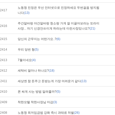
노동청 진정은 우선 인터넷으로 진정하세요 두번걸음 방지됩
2417
니다
(13)
주간알바랑 야간알바랑 청소랑 가게 잘 이끌어보라는 또라이
2416
사장... 자기 신경안쓰이게 하라는데 이런사장있나요?
(21)
2415
당신의 근무지는 어떤가요..?
(6)
2414
우리 당번 형
(5)
2413
7월이네요
(4)
2412
세탁비 얼마나 하나요?
(18)
2411
세상엔 참 돈주고 돈받는게 가장 어려운거 같다
(13)
2410
폰 싸게 사는 방법 알려줄까?
(5)
2409
착한모텔 착한사장님 마감
(3)
2408
노동청 최저임금법 강화 즉시 과태료 처벌
(26)