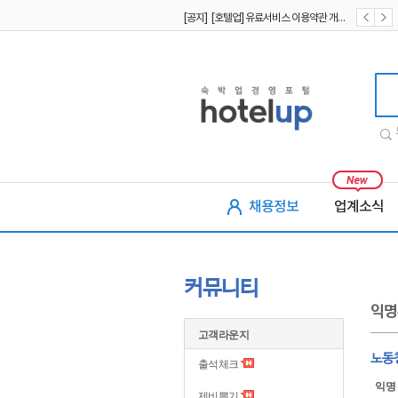
[공지] [호텔업] 유료서비스 이용약관 개정본2 (19.09.02)
[공지] [호텔업] 개인정보 처리방침 개정본2 (19.09.02)
호텔업
채용정보
업계소식
커뮤니티
익명
고객라운지
노동
출석체크
익명
제비뽑기