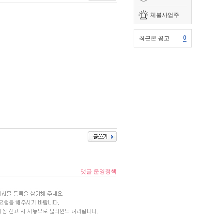
체불사업주
0
최근본 공고