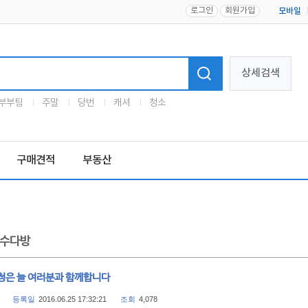
로그인
회원가입
모바일
로고
상세검색
부부팀
주말
당번
캐셔
청소
구매견적
부동산
수다방
청은 늘 여러분과 함께합니다
등록일
2016.06.25 17:32:21
조회
4,078