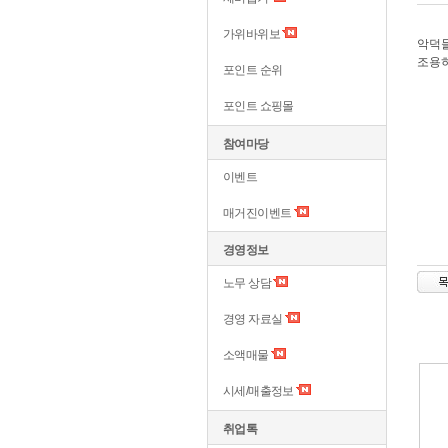
가위바위보
악덕
조용
포인트 순위
포인트 쇼핑몰
참여마당
이벤트
매거진이벤트
경영정보
노무 상담
경영 자료실
소액매물
시세/매출정보
취업톡