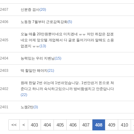
2407
신분증 검사
(20)
2406
노동청 7월부터 근로감독강화
(5)
오늘 매출 20만원뿐이네요 미치겠네 ㅠㅠ 저만 쥐잡은 잡겠
2405
네요 어제 앞모텔 개업해서 다 글로 들어가더라 말해도 소용
없겠지 ㅠㅠ
(13)
2404
능력있는 우리 지벤님
(15)
2403
딱 할일만 해야지
(21)
원래 한달 2번 쉬는데 1번쉬었습니당.. 1번안쉰거 돈으로 쳐
2402
준다고 하니까 숙식하고있으니까 방비함셈치고 안준답니다
(22)
2401
노잼2탄
(3)
<<
<
403
404
405
406
407
408
409
410