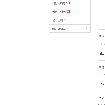
취업수다방
익명수다방
묻고답하기
마이페이지