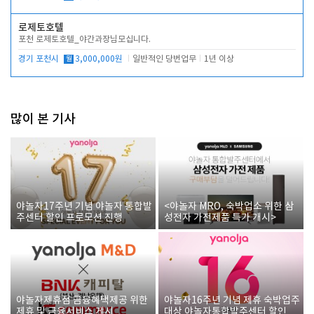
로제토호텔
포천 로제토호텔_야간과장님모십니다.
경기 포천시
월
3,000,000원
일반적인 당번업무
1년 이상
많이 본 기사
야놀자17주년 기념 야놀자 통합발
<야놀자 MRO, 숙박업소 위한 삼
주센터 할인 프로모션 진행
성전자 가전제품 특가 개시>
야놀자제휴점 금융혜택제공 위한
야놀자16주년 기념 제휴 숙박업주
제휴 및 금융서비스 게시
대상 야놀자통합발주센터 할인쿠