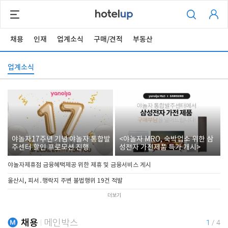
채용
인재
업계소식
구매/견적
부동산
업계소식
야놀자17주년 기념 야놀자 통합발
<야놀자 MRO, 숙박업소 위한 삼
주센터 할인 프로모션 진행
성전자 가전제품 특가 개시>
야놀자제휴점 금융혜택제공 위한 제휴 및 금융서비스 게시
울산시, 피서․행락지 주변 불법행위 19건 적발
더보기
채용
메인박스
1
/
4