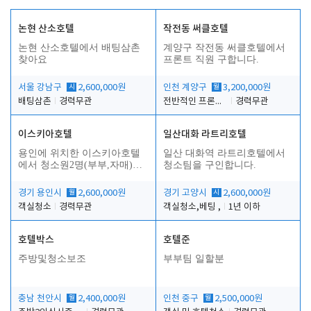
논현 산소호텔
작전동 써클호텔
논현 산소호텔에서 배팅삼촌
계양구 작전동 써클호텔에서
찾아요
프론트 직원 구합니다.
서울 강남구
시
2,600,000원
인천 계양구
월
3,200,000원
배팅삼촌
경력무관
전반적인 프론트 업무
경력무관
이스키아호텔
일산대화 라트리호텔
용인에 위치한 이스키아호텔
일산 대화역 라트리호텔에서
합
에서 청소원2명(부부,자매)을
청소팀을 구인합니다.
모집합니다..
경기 용인시
월
2,600,000원
경기 고양시
시
2,600,000원
객실청소
경력무관
객실청소,베팅 ,
1년 이하
호텔박스
호텔준
주방및청소보조
부부팀 일할분
충남 천안시
월
2,400,000원
인천 중구
월
2,500,000원