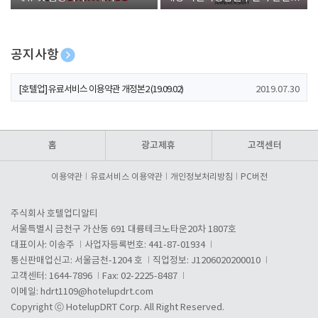
폰 증정
공지사항
[호텔업] 개인정보 처리방침 개정본1 (19.09.02)
2019.07.30
[호텔업] 유료서비스 이용약관 개정본2 (19.09.02)
2019.07.30
[호텔업] 개인정보 처리방침 개정본2 (19.09.02)
2019.07.30
홈
광고제휴
고객센터
이용약관
유료서비스 이용약관
개인정보처리방침
PC버전
주식회사 호텔업디알티
서울특별시 금천구 가산동 691 대륭테크노타운20차 1807호
대표이사: 이송주
사업자등록번호: 441-87-01934
통신판매업신고: 서울금천-1204 호
직업정보: J1206020200010
고객센터: 1644-7896
Fax: 02-2225-8487
이메일:
hdrt1109@hotelupdrt.com
Copyright ⓒ HotelupDRT Corp. All Right Reserved.