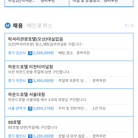
주방2인식사준비및청소린렌보조
경력무관
객실 및 호텔청소
경력무관
채용
메인포커스
1
/
3
럭셔리관광호텔(오산)대실없음
오산(럭셔리관광) 청소,베팅같이하실분 구합니다~
경기 오산시
월
2,500,000원
베팅,청소
경력무관
하운드호텔 이천터미널점
이천 하운드호텔 격일제 당번 구인합니다.
경기 이천시
월
3,300,000원
격일제 프론트 당번 업무로 주차 및 객실 점검
경력무관
하운드호텔 서울대점
하운드호텔 서울대점 에서 3교대 과장님 구인합니다.
서울 관악구
월
3,099,270원
주차 및 전반적인 당번업무
1년 이상
88호텔
88호텔 당번(격일제) 구인합니다
경기 용인시
월
3,200,000원
호텔 내 외부 점검 및 프런트 운영
경력무관