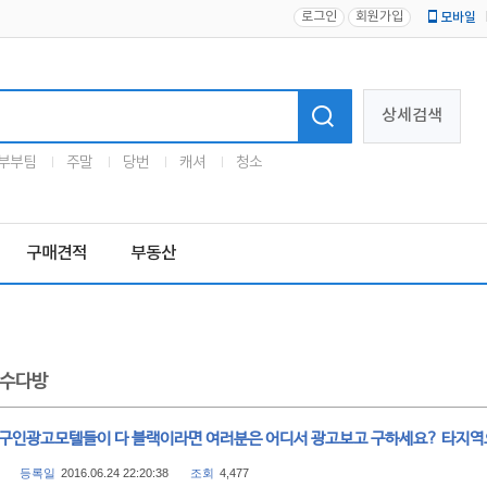
로그인
회원가입
모바일
로고
상세검색
부부팀
주말
당번
캐셔
청소
구매견적
부동산
수다방
 구인광고모텔들이 다 블랙이라면 여러분은 어디서 광고보고 구하세요? 타지역
등록일
2016.06.24 22:20:38
조회
4,477