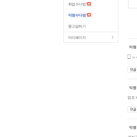
취업수다방
익명수다방
묻고답하기
마이페이지