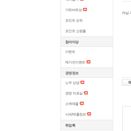
가위바위보
아님 
포인트 순위
포인트 쇼핑몰
참여마당
이벤트
매거진이벤트
경영정보
노무 상담
경영 자료실
소액매물
시세/매출정보
취업톡