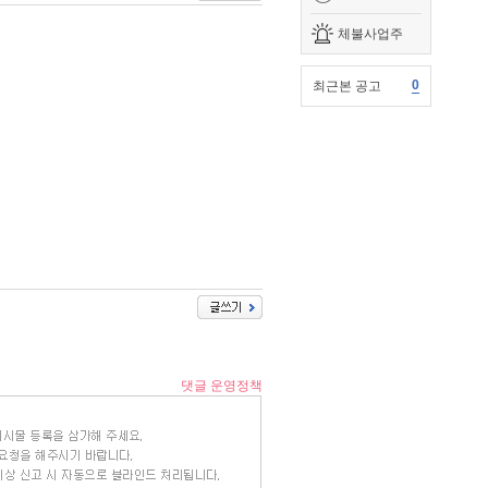
체불사업주
0
최근본 공고