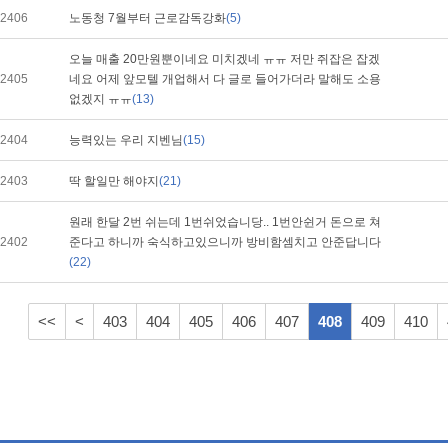
2406
노동청 7월부터 근로감독강화
(5)
오늘 매출 20만원뿐이네요 미치겠네 ㅠㅠ 저만 쥐잡은 잡겠
2405
네요 어제 앞모텔 개업해서 다 글로 들어가더라 말해도 소용
없겠지 ㅠㅠ
(13)
2404
능력있는 우리 지벤님
(15)
2403
딱 할일만 해야지
(21)
원래 한달 2번 쉬는데 1번쉬었습니당.. 1번안쉰거 돈으로 쳐
2402
준다고 하니까 숙식하고있으니까 방비함셈치고 안준답니다
(22)
<<
<
403
404
405
406
407
408
409
410