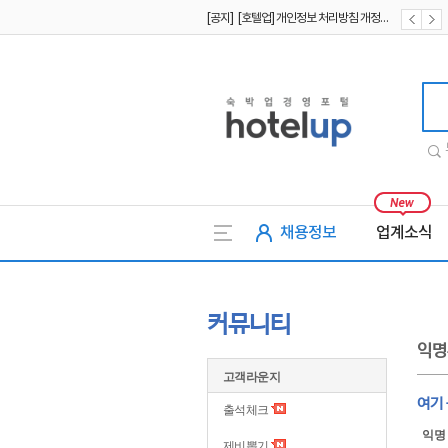
[공지] [호텔업] 개인정보 처리방침 개정본1 (19.09.02)
[공지] [호텔업] 유료서비스 이용약관 개정본2 (19.09.02)
호텔업
채용정보
업계소식
커뮤니티
익명
고객라운지
여기
출석체크
익명
제비뽑기