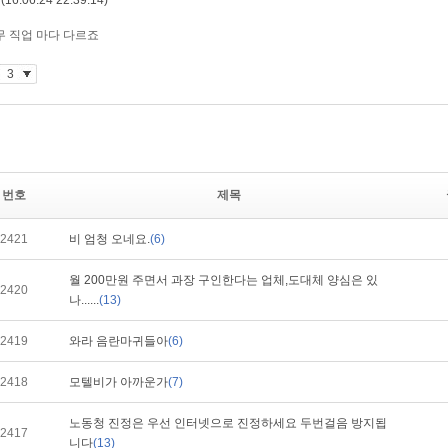
번호
제목
2421
비 엄청 오네요.
(6)
월 200만원 주면서 과장 구인한다는 업체,도대체 양심은 있
2420
나......
(13)
2419
와라 음란마귀들아
(6)
2418
모텔비가 아까운가
(7)
노동청 진정은 우선 인터넷으로 진정하세요 두번걸음 방지됩
2417
니다
(13)