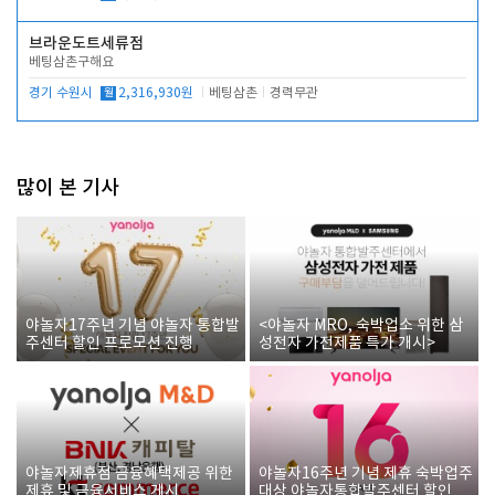
브라운도트세류점
베팅삼촌구해요
경기 수원시
월
2,316,930원
베팅삼촌
경력무관
많이 본 기사
야놀자17주년 기념 야놀자 통합발
<야놀자 MRO, 숙박업소 위한 삼
주센터 할인 프로모션 진행
성전자 가전제품 특가 개시>
야놀자제휴점 금융혜택제공 위한
야놀자16주년 기념 제휴 숙박업주
제휴 및 금융서비스 게시
대상 야놀자통합발주센터 할인쿠