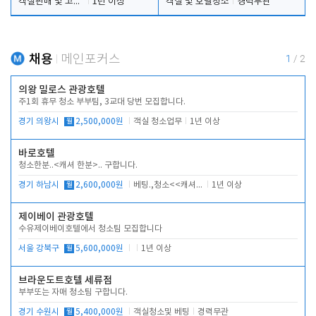
객실판매 및 고객응대
1년 이상
객실 및 호텔청소
경력무관
채용
메인포커스
1
/
2
의왕 밀로스 관광호텔
주1회 휴무 청소 부부팀, 3교대 당번 모집합니다.
경기 의왕시
월
2,500,000원
객실 청소업무
1년 이상
바로호텔
청소한분..<캐셔 한분>.. 구합니다.
경기 하남시
월
2,600,000원
베팅.,청소<<캐셔 모셔봅니다.
1년 이상
제이베이 관광호텔
수유제이베이호텔에서 청소팀 모집합니다
서울 강북구
월
5,600,000원
1년 이상
브라운도트호텔 세류점
부부또는 자매 청소팀 구합니다.
경기 수원시
월
5,400,000원
객실청소및 베팅
경력무관