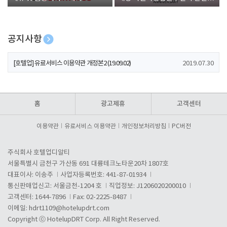
폰 증정
공지사항
[호텔업] 개인정보 처리방침 개정본1 (19.09.02)
2019.07.30
[호텔업] 유료서비스 이용약관 개정본2 (19.09.02)
2019.07.30
[호텔업] 개인정보 처리방침 개정본2 (19.09.02)
2019.07.30
홈
광고제휴
고객센터
이용약관
유료서비스 이용약관
개인정보처리방침
PC버전
주식회사 호텔업디알티
서울특별시 금천구 가산동 691 대륭테크노타운20차 1807호
대표이사: 이송주
사업자등록번호: 441-87-01934
통신판매업신고: 서울금천-1204 호
직업정보: J1206020200010
고객센터: 1644-7896
Fax: 02-2225-8487
이메일:
hdrt1109@hotelupdrt.com
Copyright ⓒ HotelupDRT Corp. All Right Reserved.