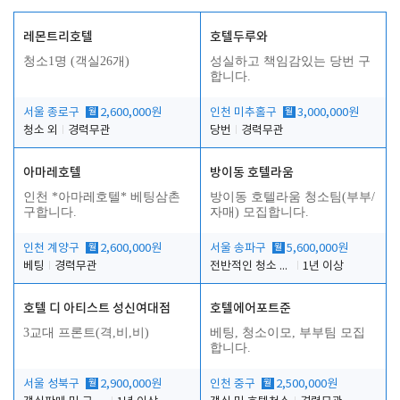
레몬트리호텔
호텔두루와
청소1명 (객실26개)
성실하고 책임감있는 당번 구
합니다.
서울 종로구
월
2,600,000원
인천 미추홀구
월
3,000,000원
청소 외
경력무관
당번
경력무관
아마레호텔
방이동 호텔라움
인천 *아마레호텔* 베팅삼촌
방이동 호텔라움 청소팀(부부/
구합니다.
자매) 모집합니다.
인천 계양구
월
2,600,000원
서울 송파구
월
5,600,000원
베팅
경력무관
전반적인 청소 업무(객실청소.객실정리)
1년 이상
호텔 디 아티스트 성신여대점
호텔에어포트준
3교대 프론트(격,비,비)
베팅, 청소이모, 부부팀 모집
합니다.
서울 성북구
월
2,900,000원
인천 중구
월
2,500,000원