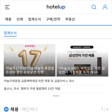
채용
인재
업계소식
구매/견적
부동산
업계소식
야놀자17주년 기념 야놀자 통합발
<야놀자 MRO, 숙박업소 위한 삼
주센터 할인 프로모션 진행
성전자 가전제품 특가 개시>
야놀자제휴점 금융혜택제공 위한 제휴 및 금융서비스 게시
울산시, 피서․행락지 주변 불법행위 19건 적발
더보기
채용
메인박스
1
/
4