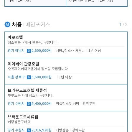
베팅
1년 이상
전반적인 당번업무
1년 이상
채용
메인포커스
1
/
2
바로호텔
청소한분..<캐셔 한분>.. 구합니다.
경기 하남시
월
2,600,000원
베팅.,청소<<캐셔 모셔봅니다.
1년 이상
제이베이 관광호텔
수유제이베이호텔에서 청소팀 모집합니다
서울 강북구
월
5,600,000원
1년 이상
브라운도트호텔 세류점
부부또는 자매 청소팀 구합니다.
경기 수원시
월
5,400,000원
객실청소및 베팅
경력무관
브라운도트세류점
베팅삼촌구해요
경기 수원시
월
2,316,930원
베팅삼촌
경력무관