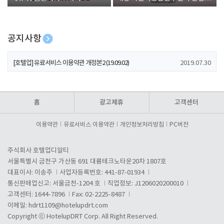
폰 증정
공지사항
[호텔업] 개인정보 처리방침 개정본1 (19.09.02)
2019.07.30
[호텔업] 유료서비스 이용약관 개정본2 (19.09.02)
2019.07.30
[호텔업] 개인정보 처리방침 개정본2 (19.09.02)
2019.07.30
홈
광고제휴
고객센터
이용약관
유료서비스 이용약관
개인정보처리방침
PC버전
주식회사 호텔업디알티
서울특별시 금천구 가산동 691 대륭테크노타운20차 1807호
대표이사: 이송주
사업자등록번호: 441-87-01934
통신판매업신고: 서울금천-1204 호
직업정보: J1206020200010
고객센터: 1644-7896
Fax: 02-2225-8487
이메일:
hdrt1109@hotelupdrt.com
Copyright ⓒ HotelupDRT Corp. All Right Reserved.