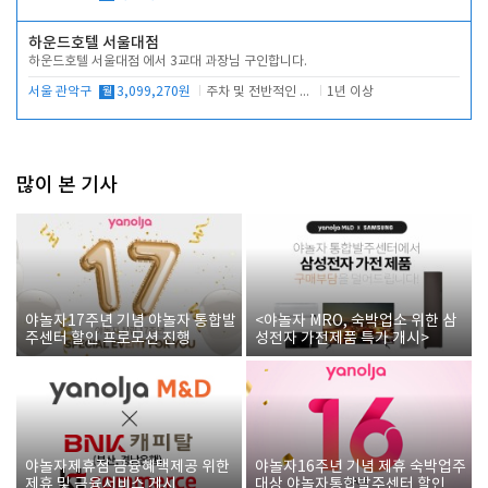
하운드호텔 서울대점
하운드호텔 서울대점 에서 3교대 과장님 구인합니다.
서울 관악구
월
3,099,270원
주차 및 전반적인 당번업무
1년 이상
많이 본 기사
야놀자17주년 기념 야놀자 통합발
<야놀자 MRO, 숙박업소 위한 삼
주센터 할인 프로모션 진행
성전자 가전제품 특가 개시>
야놀자제휴점 금융혜택제공 위한
야놀자16주년 기념 제휴 숙박업주
제휴 및 금융서비스 게시
대상 야놀자통합발주센터 할인쿠