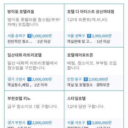
방이동 호텔라움
호텔 디 아티스트 성신여대점
방이동 호텔라움 청소팀(부부/
3교대 프론트(격,비,비)
자매) 모집합니다.
서울 송파구
월
5,600,000원
서울 성북구
월
2,900,000원
전반적인 청소 업무(객실청소.객실정리)
1년 이상
객실판매 및 고객응대
1년 이상
일산대화 라트리호텔
호텔에어포트준
일산 대화역 라트리호텔에서
베팅, 청소이모, 부부팀 모집
청소팀을 구인합니다.
합니다.
경기 고양시
시
2,600,000원
인천 중구
월
2,500,000원
객실청소,베팅 ,
1년 이하
객실 및 호텔청소
경력무관
부천호텔 키노
스타일호텔
급구 청소이모 1명 구합니다.
3교대 당번 구합니다.
경기 부천시
월
2,800,000원
서울 서초구
월
2,800,000원