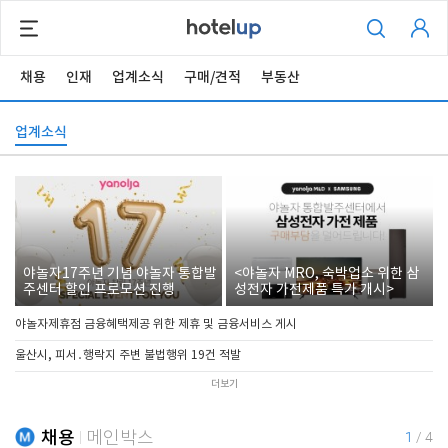
채용
인재
업계소식
구매/견적
부동산
업계소식
야놀자17주년 기념 야놀자 통합발
<야놀자 MRO, 숙박업소 위한 삼
주센터 할인 프로모션 진행
성전자 가전제품 특가 개시>
야놀자제휴점 금융혜택제공 위한 제휴 및 금융서비스 게시
울산시, 피서․행락지 주변 불법행위 19건 적발
더보기
채용
메인박스
1
/
4