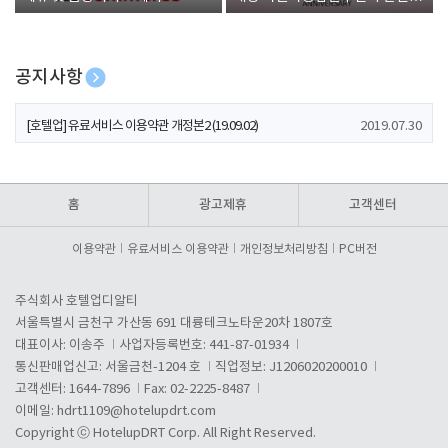
폰 증정
공지사항
[호텔업] 개인정보 처리방침 개정본1 (19.09.02)
2019.07.30
[호텔업] 유료서비스 이용약관 개정본2 (19.09.02)
2019.07.30
[호텔업] 개인정보 처리방침 개정본2 (19.09.02)
2019.07.30
홈
광고제휴
고객센터
이용약관
유료서비스 이용약관
개인정보처리방침
PC버전
주식회사 호텔업디알티
서울특별시 금천구 가산동 691 대륭테크노타운20차 1807호
대표이사: 이송주
사업자등록번호: 441-87-01934
통신판매업신고: 서울금천-1204 호
직업정보: J1206020200010
고객센터: 1644-7896
Fax: 02-2225-8487
이메일:
hdrt1109@hotelupdrt.com
Copyright ⓒ HotelupDRT Corp. All Right Reserved.