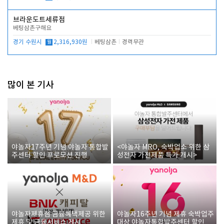
브라운도트세류점
베팅삼촌구해요
경기 수원시
월
2,316,930원
베팅삼촌
경력무관
많이 본 기사
야놀자17주년 기념 야놀자 통합발
<야놀자 MRO, 숙박업소 위한 삼
주센터 할인 프로모션 진행
성전자 가전제품 특가 개시>
야놀자제휴점 금융혜택제공 위한
야놀자16주년 기념 제휴 숙박업주
제휴 및 금융서비스 게시
대상 야놀자통합발주센터 할인쿠