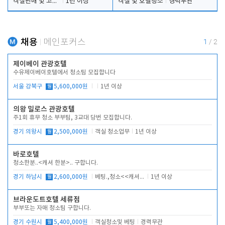
객실판매 및 고객응대
1년 이상
객실 및 호텔청소
경력무관
채용
메인포커스
1
/
2
제이베이 관광호텔
수유제이베이호텔에서 청소팀 모집합니다
서울 강북구
월
5,600,000원
1년 이상
의왕 밀로스 관광호텔
주1회 휴무 청소 부부팀, 3교대 당번 모집합니다.
경기 의왕시
월
2,500,000원
객실 청소업무
1년 이상
바로호텔
청소한분..<캐셔 한분>.. 구합니다.
경기 하남시
월
2,600,000원
베팅.,청소<<캐셔 모셔봅니다.
1년 이상
브라운도트호텔 세류점
부부또는 자매 청소팀 구합니다.
경기 수원시
월
5,400,000원
객실청소및 베팅
경력무관