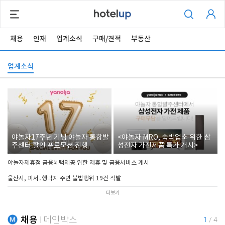
채용
인재
업계소식
구매/견적
부동산
업계소식
야놀자17주년 기념 야놀자 통합발
<야놀자 MRO, 숙박업소 위한 삼
주센터 할인 프로모션 진행
성전자 가전제품 특가 개시>
야놀자제휴점 금융혜택제공 위한 제휴 및 금융서비스 게시
울산시, 피서․행락지 주변 불법행위 19건 적발
더보기
채용
메인박스
1
/
4