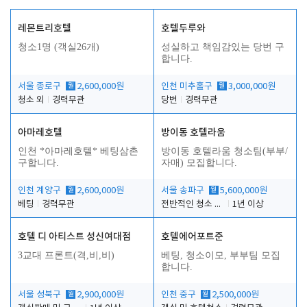
레몬트리호텔
호텔두루와
청소1명 (객실26개)
성실하고 책임감있는 당번 구
합니다.
서울 종로구
월
2,600,000원
인천 미추홀구
월
3,000,000원
청소 외
경력무관
당번
경력무관
아마레호텔
방이동 호텔라움
인천 *아마레호텔* 베팅삼촌
방이동 호텔라움 청소팀(부부/
구합니다.
자매) 모집합니다.
인천 계양구
월
2,600,000원
서울 송파구
월
5,600,000원
베팅
경력무관
전반적인 청소 업무(객실청소.객실정리)
1년 이상
호텔 디 아티스트 성신여대점
호텔에어포트준
3교대 프론트(격,비,비)
베팅, 청소이모, 부부팀 모집
합니다.
서울 성북구
월
2,900,000원
인천 중구
월
2,500,000원