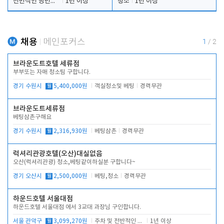
전반적인 당번업무
1년 이상
청소
1년 이상
채용
메인포커스
1
/
2
브라운도트호텔 세류점
부부또는 자매 청소팀 구합니다.
경기 수원시
월
5,400,000원
객실청소및 베팅
경력무관
브라운도트세류점
베팅삼촌구해요
경기 수원시
월
2,316,930원
베팅삼촌
경력무관
럭셔리관광호텔(오산)대실없음
오산(럭셔리관광) 청소,베팅같이하실분 구합니다~
경기 오산시
월
2,500,000원
베팅,청소
경력무관
하운드호텔 서울대점
하운드호텔 서울대점 에서 3교대 과장님 구인합니다.
서울 관악구
월
3,099,270원
주차 및 전반적인 당번업무
1년 이상