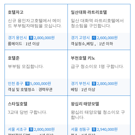
호텔자고
일산대화 라트리호텔
신규 용인자고호텔에서 메이
일산 대화역 라트리호텔에서
드 부부팀자매팀을 모십니다.
청소팀을 구인합니다.
경기 용인시
월
2,800,000원
경기 고양시
시
2,600,000원
룸메이드
1년 이상
객실청소,베팅 ,
1년 이하
호텔준
부천호텔 키노
부부팀 모집합니다.
급구 청소이모 1명 구합니다.
인천 중구
월
5,000,000원
경기 부천시
월
2,800,000원
객실 및 호텔청소
경력무관
베팅
1년 이상
스타일호텔
왕십리 태양모텔
3교대 당번 구합니다.
왕십리 태양모텔 청소이모 구
합니다.
서울 서초구
월
2,800,000원
서울 성동구
월
2,940,000원