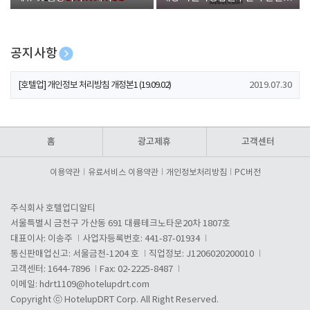
폰 증정
공지사항
[호텔업] 개인정보 처리방침 개정본2 (19.09.02)
2019.07.30
[호텔업] 개인정보 처리방침 개정본1 (19.09.02)
2019.07.30
[호텔업] 유료서비스 이용약관 개정본2 (19.09.02)
2019.07.30
홈
광고제휴
고객센터
이용약관
유료서비스 이용약관
개인정보처리방침
PC버전
주식회사 호텔업디알티
서울특별시 금천구 가산동 691 대륭테크노타운20차 1807호
대표이사: 이송주
사업자등록번호: 441-87-01934
통신판매업신고: 서울금천-1204 호
직업정보: J1206020200010
고객센터: 1644-7896
Fax: 02-2225-8487
이메일:
hdrt1109@hotelupdrt.com
Copyright ⓒ HotelupDRT Corp. All Right Reserved.