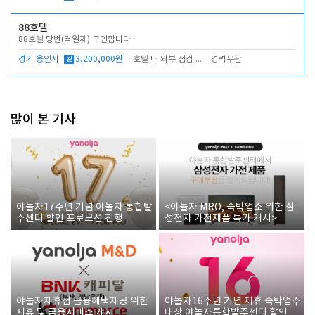
88호텔
88호텔 당번(격일제) 구인합니다
경기 용인시
월
3,200,000원
호텔 내 외부 점검 및 프런트 운영
경력무관
많이 본 기사
야놀자17주년 기념 야놀자 통합발
<야놀자 MRO, 숙박업소 위한 삼
주센터 할인 프로모션 진행
성전자 가전제품 특가 개시>
야놀자제휴점 금융혜택제공 위한
야놀자16주년 기념 제휴 숙박업주
제휴 및 금융서비스 게시
대상 야놀자통합발주센터 할인쿠