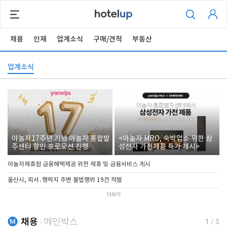
채용
인재
업계소식
구매/견적
부동산
업계소식
야놀자17주년 기념 야놀자 통합발
<야놀자 MRO, 숙박업소 위한 삼
주센터 할인 프로모션 진행
성전자 가전제품 특가 개시>
야놀자제휴점 금융혜택제공 위한 제휴 및 금융서비스 게시
울산시, 피서․행락지 주변 불법행위 19건 적발
더보기
채용
메인박스
1
/
5