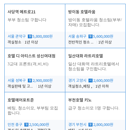
사당역 메트로21
방이동 호텔라움
부부 청소팀 구합니다
방이동 호텔라움 청소팀(부부/
자매) 모집합니다.
서울 관악구
월
5,800,000원
서울 송파구
월
5,600,000원
객실청소
1년 이상
전반적인 청소 업무(객실청소.객실정리)
1년 이상
호텔 디 아티스트 성신여대점
일산대화 라트리호텔
3교대 프론트(격,비,비)
일산 대화역 라트리호텔에서
청소팀을 구인합니다.
서울 성북구
월
2,900,000원
경기 고양시
시
2,600,000원
객실판매 및 고객응대
1년 이상
객실청소,베팅 ,
1년 이하
호텔에어포트준
부천호텔 키노
베팅, 청소이모, 부부팀 모집
급구 청소이모 1명 구합니다.
합니다.
인천 중구
월
2,500,000원
경기 부천시
월
2,800,000원