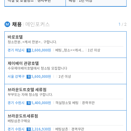
객실 및 호텔청소
경력무관
베팅
1년 이상
채용
메인포커스
1
/
2
바로호텔
청소한분..<캐셔 한분>.. 구합니다.
경기 하남시
월
2,600,000원
베팅.,청소<<캐셔 모셔봅니다.
1년 이상
제이베이 관광호텔
수유제이베이호텔에서 청소팀 모집합니다
서울 강북구
월
5,600,000원
1년 이상
브라운도트호텔 세류점
부부또는 자매 청소팀 구합니다.
경기 수원시
월
5,400,000원
객실청소및 베팅
경력무관
브라운도트세류점
베팅삼촌구해요
경기 수원시
월
2,316,930원
베팅삼촌
경력무관