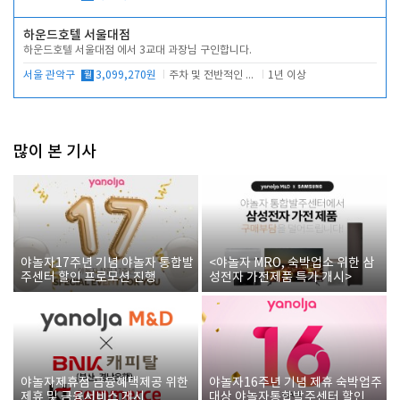
하운드호텔 서울대점
하운드호텔 서울대점 에서 3교대 과장님 구인합니다.
서울 관악구
월
3,099,270원
주차 및 전반적인 당번업무
1년 이상
많이 본 기사
야놀자17주년 기념 야놀자 통합발
<야놀자 MRO, 숙박업소 위한 삼
주센터 할인 프로모션 진행
성전자 가전제품 특가 개시>
야놀자제휴점 금융혜택제공 위한
야놀자16주년 기념 제휴 숙박업주
제휴 및 금융서비스 게시
대상 야놀자통합발주센터 할인쿠