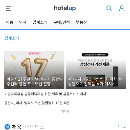
채용
인재
업계소식
구매/견적
부동산
업계소식
야놀자17주년 기념 야놀자 통합발
<야놀자 MRO, 숙박업소 위한 삼
주센터 할인 프로모션 진행
성전자 가전제품 특가 개시>
야놀자제휴점 금융혜택제공 위한 제휴 및 금융서비스 게시
울산시, 피서․행락지 주변 불법행위 19건 적발
더보기
채용
메인박스
1
/
4