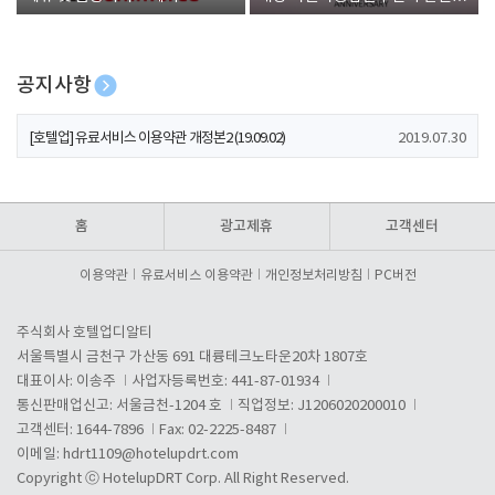
폰 증정
공지사항
[호텔업] 개인정보 처리방침 개정본1 (19.09.02)
2019.07.30
[호텔업] 유료서비스 이용약관 개정본2 (19.09.02)
2019.07.30
[호텔업] 개인정보 처리방침 개정본2 (19.09.02)
2019.07.30
홈
광고제휴
고객센터
이용약관
유료서비스 이용약관
개인정보처리방침
PC버전
주식회사 호텔업디알티
서울특별시 금천구 가산동 691 대륭테크노타운20차 1807호
대표이사: 이송주
사업자등록번호: 441-87-01934
통신판매업신고: 서울금천-1204 호
직업정보: J1206020200010
고객센터: 1644-7896
Fax: 02-2225-8487
이메일:
hdrt1109@hotelupdrt.com
Copyright ⓒ HotelupDRT Corp. All Right Reserved.