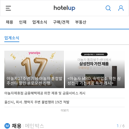
채용
인재
업계소식
구매/견적
부동산
업계소식
야놀자17주년 기념 야놀자 통합발
<야놀자 MRO, 숙박업소 위한 삼
주센터 할인 프로모션 진행
성전자 가전제품 특가 개시>
야놀자제휴점 금융혜택제공 위한 제휴 및 금융서비스 게시
울산시, 피서․행락지 주변 불법행위 19건 적발
더보기
채용
메인박스
1
/
6