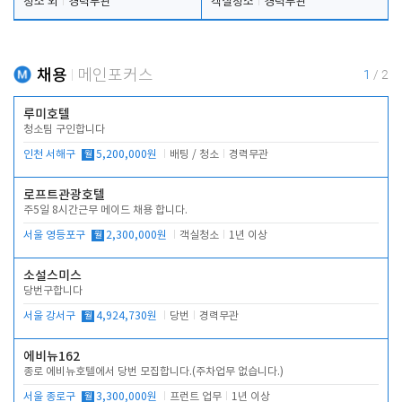
청소 외
경력무관
객실청소
경력무관
채용
메인포커스
1
/
2
루미호텔
청소팀 구인합니다
인천 서해구
월
5,200,000원
배팅 / 청소
경력무관
로프트관광호텔
주5일 8시간근무 메이드 채용 합니다.
서울 영등포구
월
2,300,000원
객실청소
1년 이상
소설스미스
당번구합니다
서울 강서구
월
4,924,730원
당번
경력무관
에비뉴162
종로 에비뉴호텔에서 당번 모집합니다.(주차업무 없습니다.)
서울 종로구
월
3,300,000원
프런트 업무
1년 이상