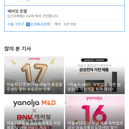
쎄비앙 호텔
((신규채용)) 3교대 캐셔 구인합니다
서울 구로구
월
2,948,820원
캐셔
1년 이상
많이 본 기사
야놀자17주년 기념 야놀자 통합발
<야놀자 MRO, 숙박업소 위한 삼
주센터 할인 프로모션 진행
성전자 가전제품 특가 개시>
야놀자제휴점 금융혜택제공 위한
야놀자16주년 기념 제휴 숙박업주
제휴 및 금융서비스 게시
대상 야놀자통합발주센터 할인쿠