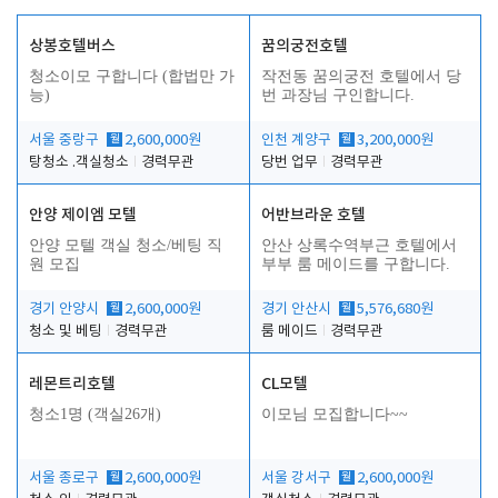
상봉호텔버스
꿈의궁전호텔
청소이모 구합니다 (합법만 가
작전동 꿈의궁전 호텔에서 당
능)
번 과장님 구인합니다.
서울 중랑구
월
2,600,000원
인천 계양구
월
3,200,000원
탕청소 .객실청소
경력무관
당번 업무
경력무관
안양 제이엠 모텔
어반브라운 호텔
안양 모텔 객실 청소/베팅 직
안산 상록수역부근 호텔에서
원 모집
부부 룸 메이드를 구합니다.
경기 안양시
월
2,600,000원
경기 안산시
월
5,576,680원
청소 및 베팅
경력무관
룸 메이드
경력무관
레몬트리호텔
CL모텔
청소1명 (객실26개)
이모님 모집합니다~~
서울 종로구
월
2,600,000원
서울 강서구
월
2,600,000원