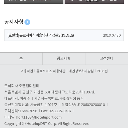
폰 증정
공지사항
[호텔업] 개인정보 처리방침 개정본1 (19.09.02)
2019.07.30
[호텔업] 유료서비스 이용약관 개정본2 (19.09.02)
2019.07.30
[호텔업] 개인정보 처리방침 개정본2 (19.09.02)
2019.07.30
홈
광고제휴
고객센터
이용약관
유료서비스 이용약관
개인정보처리방침
PC버전
주식회사 호텔업디알티
서울특별시 금천구 가산동 691 대륭테크노타운20차 1807호
대표이사: 이송주
사업자등록번호: 441-87-01934
통신판매업신고: 서울금천-1204 호
직업정보: J1206020200010
고객센터: 1644-7896
Fax: 02-2225-8487
이메일:
hdrt1109@hotelupdrt.com
Copyright ⓒ HotelupDRT Corp. All Right Reserved.