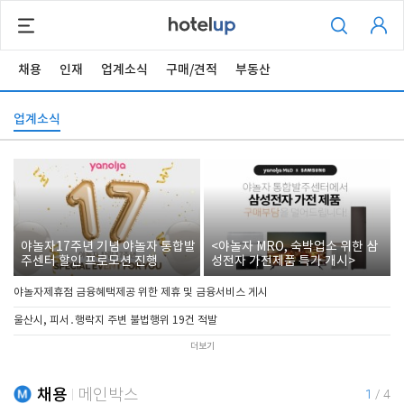
채용
인재
업계소식
구매/견적
부동산
업계소식
야놀자17주년 기념 야놀자 통합발
<야놀자 MRO, 숙박업소 위한 삼
주센터 할인 프로모션 진행
성전자 가전제품 특가 개시>
야놀자제휴점 금융혜택제공 위한 제휴 및 금융서비스 게시
울산시, 피서․행락지 주변 불법행위 19건 적발
더보기
채용
메인박스
1
/
4