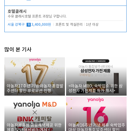
호텔클래시
수유 클래시호텔 프론트 과장님 구합니다.
서울 강북구
월
3,400,000원
프론트 및 객실관리
1년 이상
많이 본 기사
야놀자17주년 기념 야놀자 통합발
<야놀자 MRO, 숙박업소 위한 삼
주센터 할인 프로모션 진행
성전자 가전제품 특가 개시>
야놀자제휴점 금융혜택제공 위한
야놀자16주년 기념 제휴 숙박업주
제휴 및 금융서비스 게시
대상 야놀자통합발주센터 할인쿠