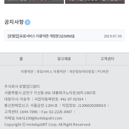
폰 증정
공지사항
[호텔업] 개인정보 처리방침 개정본1 (19.09.02)
2019.07.30
[호텔업] 유료서비스 이용약관 개정본2 (19.09.02)
2019.07.30
[호텔업] 개인정보 처리방침 개정본2 (19.09.02)
2019.07.30
홈
광고제휴
고객센터
이용약관
유료서비스 이용약관
개인정보처리방침
PC버전
주식회사 호텔업디알티
서울특별시 금천구 가산동 691 대륭테크노타운20차 1807호
대표이사: 이송주
사업자등록번호: 441-87-01934
통신판매업신고: 서울금천-1204 호
직업정보: J1206020200010
고객센터: 1644-7896
Fax: 02-2225-8487
이메일:
hdrt1109@hotelupdrt.com
Copyright ⓒ HotelupDRT Corp. All Right Reserved.