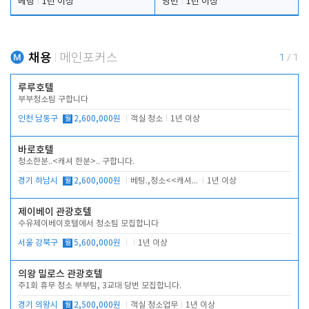
베팅
1년 이상
당번
1년 이상
채용
메인포커스
1
/
1
루루호텔
부부청소팀 구합니다
인천 남동구
월
2,600,000원
객실 청소
1년 이상
바로호텔
청소한분..<캐셔 한분>.. 구합니다.
경기 하남시
월
2,600,000원
베팅.,청소<<캐셔 모셔봅니다.
1년 이상
제이베이 관광호텔
수유제이베이호텔에서 청소팀 모집합니다
서울 강북구
월
5,600,000원
1년 이상
의왕 밀로스 관광호텔
주1회 휴무 청소 부부팀, 3교대 당번 모집합니다.
경기 의왕시
월
2,500,000원
객실 청소업무
1년 이상