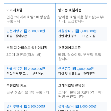
아마레호텔
방이동 호텔라움
인천 *아마레호텔* 베팅삼촌
방이동 호텔라움 청소팀(부부/
구합니다.
자매) 모집합니다.
인천 계양구
월
2,600,000원
서울 송파구
월
5,600,000원
베팅
경력무관
전반적인 청소 업무(객실청소.객실정리)
1년 이상
호텔 디 아티스트 성신여대점
호텔에어포트준
3교대 프론트(격,비,비)
베팅, 청소이모, 부부팀 모집
합니다.
서울 성북구
월
2,900,000원
인천 중구
월
2,500,000원
객실판매 및 고객응대
1년 이상
객실 및 호텔청소
경력무관
부천호텔 키노
그레이호텔 분당점
급구 청소이모 1명 구합니다.
그레이 분당점 3교대(격비비)
당번 구인합니다.
경기 부천시
월
2,800,000원
경기 성남시
월
3,000,000원